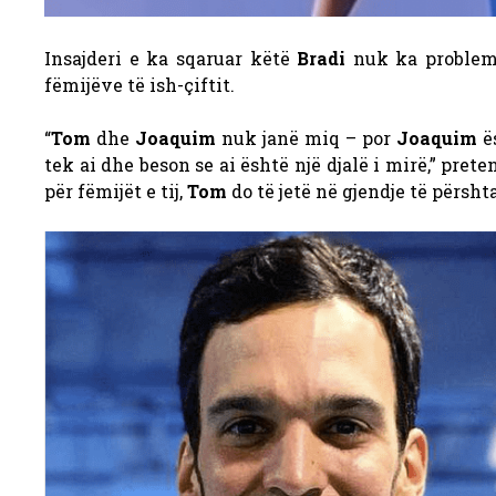
Insajderi e ka sqaruar këtë
Bradi
nuk ka proble
fëmijëve të ish-çiftit.
“
Tom
dhe
Joaquim
nuk janë miq – por
Joaquim
ës
tek ai dhe beson se ai është një djalë i mirë,” pret
për fëmijët e tij,
Tom
do të jetë në gjendje të përshta