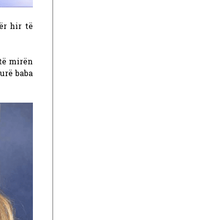
ër hir të
 të mirën
gurë baba