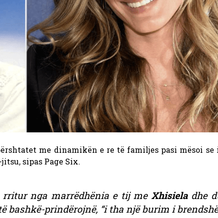
rshtatet me dinamikën e re të familjes pasi mësoi se is
-jitsu, sipas Page Six.
u rritur nga marrëdhënia e tij me
Xhisiela
dhe d
ë bashkë-prindërojnë, “i tha një burim i brendsh