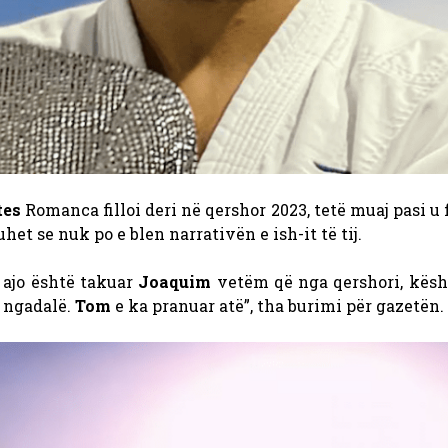
tes
Romanca filloi deri në qershor 2023, tetë muaj pasi u 
het se nuk po e blen narrativën e ish-it të tij.
e ajo është takuar
Joaquim
vetëm që nga qershori, kësh
n ngadalë.
Tom
e ka pranuar atë”, tha burimi për gazetën.