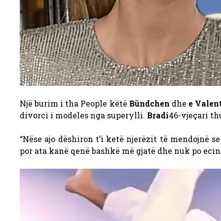
Një burim i tha People këtë
Bündchen
dhe
e Valen
divorci i modeles nga superylli.
Bradi
46-vjeçari thu
“Nëse ajo dëshiron t’i ketë njerëzit të mendojnë s
por ata kanë qenë bashkë më gjatë dhe nuk po eci