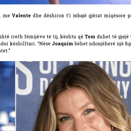
m me
Valente
dhe dëshiron t’i mbajë gjërat miqësore p
htë rreth fëmijëve të tij, kështu që
Tom
duhet të gjejë
endoi këshilltari. “Nëse
Joaquim
bëhet ndonjëherë një fi
tet.”