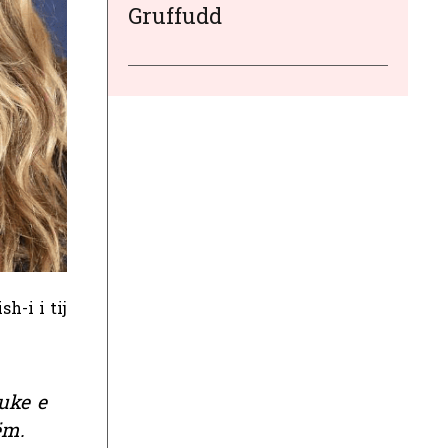
Gruffudd
h-i i tij
uke e
ëm.