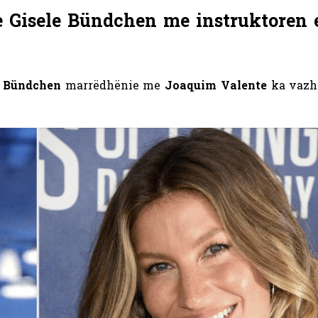
e Gisele Bündchen me instruktoren 
e Bündchen
marrëdhënie me
Joaquim Valente
ka vazh