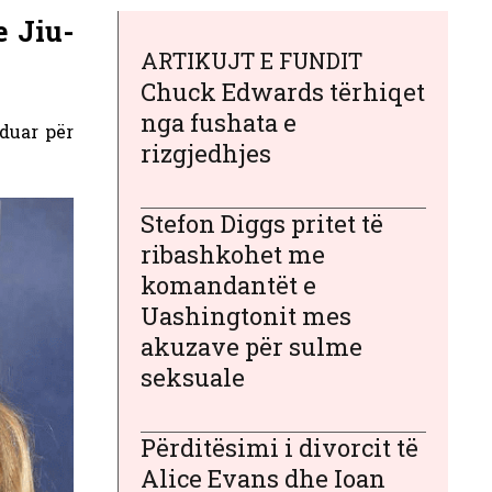
e Jiu-
ARTIKUJT E FUNDIT
Chuck Edwards tërhiqet
nga fushata e
duar për
rizgjedhjes
Stefon Diggs pritet të
ribashkohet me
komandantët e
Uashingtonit mes
akuzave për sulme
seksuale
Përditësimi i divorcit të
Alice Evans dhe Ioan