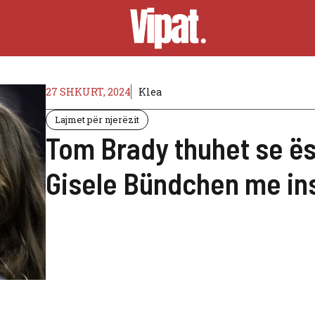
27 SHKURT, 2024
Klea
Lajmet për njerëzit
Tom Brady thuhet se ës
Gisele Bündchen me ins