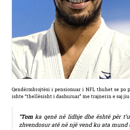
Qendërmbrojtësi i pensionuar i NFL thuhet se po pë
ishte “thellësisht i dashuruar” me trajnerin e saj jiu
“
Tom
ka qenë në lidhje dhe është për t’
zhvendosur atë në një vend ku ata mund t