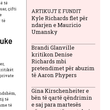
ë të
ar, çifti
ARTIKUJT E FUNDIT
e
Kyle Richards flet për
 të
ndarjen e Mauricio
Umansky
duke
Brandi Glanville
kritikon Denise
Richards mbi
er,
pretendimet për abuzim
kritikët
të Aaron Phypers
 private
Gina Kirschenheiter e
rendshëm,
bën të qartë qëndrimin
ij të
e saj para martesës
shme të