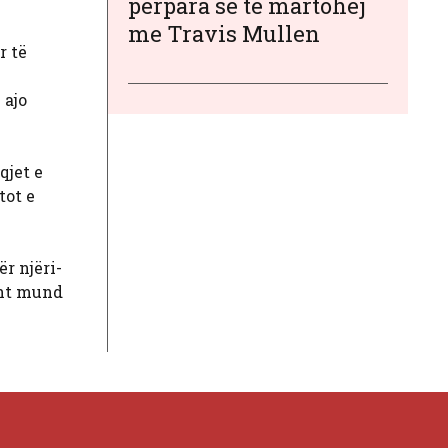
përpara se të martohej
me Travis Mullen
r të
 ajo
qjet e
tot e
r njëri-
sht mund