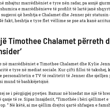
ë mbajtur marrëdhëniet e tyre nën radar, pa asnjë gjurm
shumica e marrëdhënieve të profilit të lartë janë shqyrtu
ri sugjeroi që heshtja e Chalamet dhe Jenner për statusin 
 fakt, heshtja e tyre flet vëllime se pse ata kanë arritur
ajë Timothee Chalamet përreth 
nsider’
re në marrëdhëniet e Timothee Chalamet dhe Kylie Jenn
itë e tyre në mediat sociale. Kur çifti filloi të takohej, 
personalitetin e TV të realitetit të Jenner dhe sjelljen
si mund të bashkëjetojnë.
kej se i përgjigjej pyetjes. Bazuar në bisedat me një të b
sje të re. Sipas Insajderit, “Timothée i bëri qëllimet e t
prop. ” Në këtë, ai me qëllim drejtoi qartë shfaqjen e fam