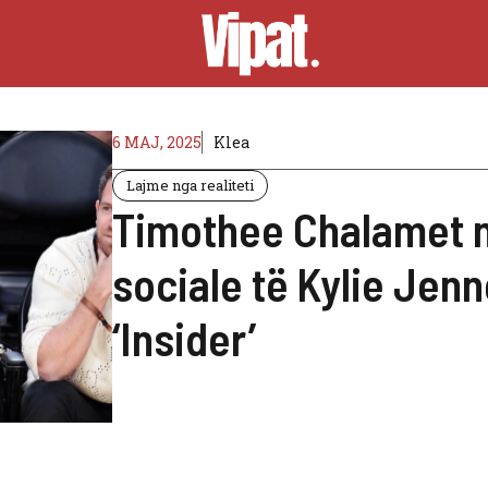
6 MAJ, 2025
Klea
Lajme nga realiteti
Timothee Chalamet n
sociale të Kylie Jenn
‘Insider’