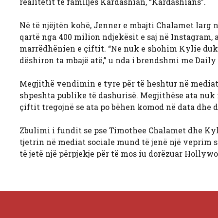
realitetit të familjes Kardashian, “Kardashians”.
Në të njëjtën kohë, Jenner e mbajti Chalamet larg 
qartë nga 400 milion ndjekësit e saj në Instagram,
marrëdhënien e çiftit. “Ne nuk e shohim Kylie duk
dëshiron ta mbajë atë,” u nda i brendshmi me Daily
Megjithë vendimin e tyre për të heshtur në mediat s
shpeshta publike të dashurisë. Megjithëse ata nuk m
çiftit tregojnë se ata po bëhen komod në data dhe 
Zbulimi i fundit se pse Timothee Chalamet dhe Kyli
tjetrin në mediat sociale mund të jenë një veprim s
të jetë një përpjekje për të mos iu dorëzuar Hollywo