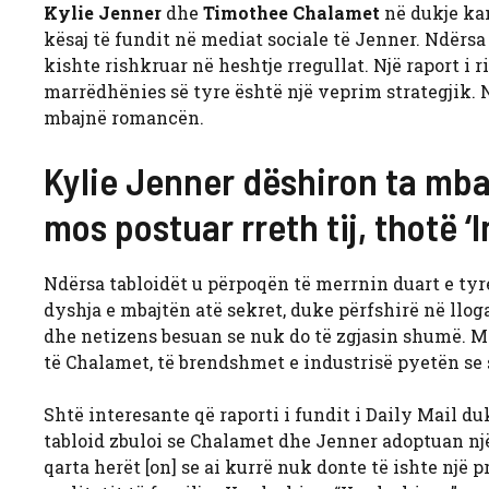
Kylie Jenner
dhe
Timothee Chalamet
në dukje kan
kësaj të fundit në mediat sociale të Jenner. Ndërsa 
kishte rishkruar në heshtje rregullat. Një raport i 
marrëdhënies së tyre është një veprim strategjik. Në
mbajnë romancën.
Kylie Jenner dëshiron ta mb
mos postuar rreth tij, thotë ‘I
Ndërsa tabloidët u përpoqën të merrnin duart e ty
dyshja e mbajtën atë sekret, duke përfshirë në llogar
dhe netizens besuan se nuk do të zgjasin shumë. Me 
të Chalamet, të brendshmet e industrisë pyetën se 
Shtë interesante që raporti i fundit i Daily Mail du
tabloid zbuloi se Chalamet dhe Jenner adoptuan një qa
qarta herët [on] se ai kurrë nuk donte të ishte një 