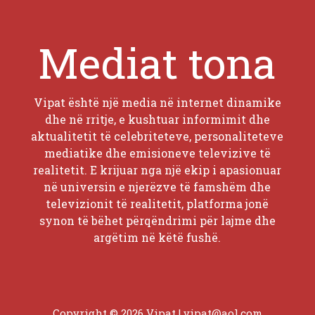
Mediat tona
Vipat është një media në internet dinamike
dhe në rritje, e kushtuar informimit dhe
aktualitetit të celebriteteve, personaliteteve
mediatike dhe emisioneve televizive të
realitetit. E krijuar nga një ekip i apasionuar
në universin e njerëzve të famshëm dhe
televizionit të realitetit, platforma jonë
synon të bëhet përqëndrimi për lajme dhe
argëtim në këtë fushë.
Copyright © 2026 Vipat |
vipat@aol.com