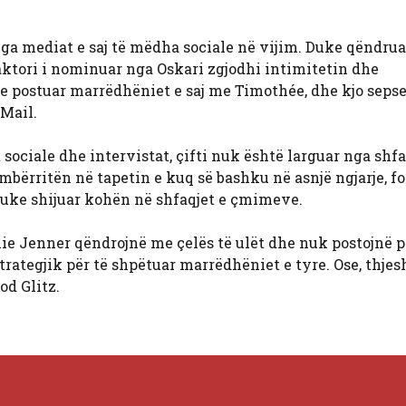
nga mediat e saj të mëdha sociale në vijim. Duke qëndrua
 aktori i nominuar nga Oskari zgjodhi intimitetin dhe
e postuar marrëdhëniet e saj me Timothée, dhe kjo sepse
 Mail.
ociale dhe intervistat, çifti nuk është larguar nga shfa
bërritën në tapetin e kuq së bashku në asnjë ngjarje, fo
duke shijuar kohën në shfaqjet e çmimeve.
e Jenner qëndrojnë me çelës të ulët dhe nuk postojnë pë
trategjik për të shpëtuar marrëdhëniet e tyre. Ose, thje
od Glitz.