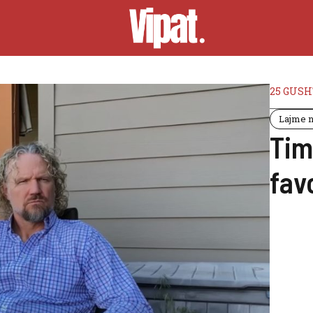
25 GUSHT
Lajme ng
Tim
fav