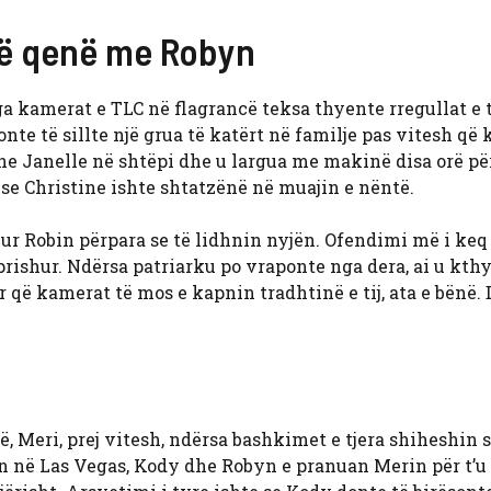
 të qenë me Robyn
ga kamerat e TLC në flagrancë teksa thyente rregullat e t
te të sillte një grua të katërt në familje pas vitesh që 
dhe Janelle në shtëpi dhe u largua me makinë disa orë pë
se Christine ishte shtatzënë në muajin e nëntë.
ur Robin përpara se të lidhnin nyjën. Ofendimi më i keq
 prishur. Ndërsa patriarku po vraponte nga dera, ai u kthy
 që kamerat të mos e kapnin tradhtinë e tij, ata e bënë.
ë, Meri, prej vitesh, ndërsa bashkimet e tjera shiheshin s
in në Las Vegas, Kody dhe Robyn e pranuan Merin për t’u