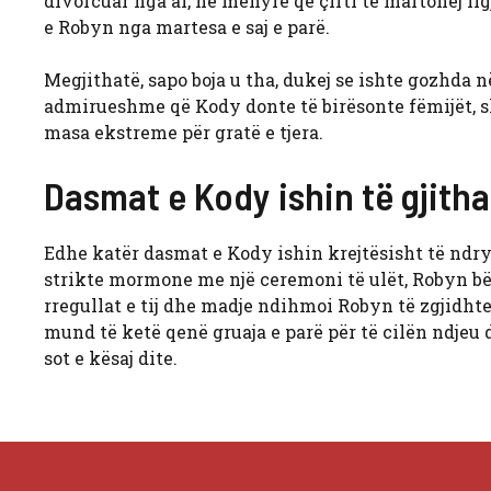
divorcuar nga ai, në mënyrë që çifti të martohej lig
e Robyn nga martesa e saj e parë.
Megjithatë, sapo boja u tha, dukej se ishte gozhda 
admirueshme që Kody donte të birësonte fëmijët, 
masa ekstreme për gratë e tjera.
Dasmat e Kody ishin të gjith
Edhe katër dasmat e Kody ishin krejtësisht të nd
strikte mormone me një ceremoni të ulët, Robyn bër
rregullat e tij dhe madje ndihmoi Robyn të zgjidhte f
mund të ketë qenë gruaja e parë për të cilën ndje
sot e kësaj dite.