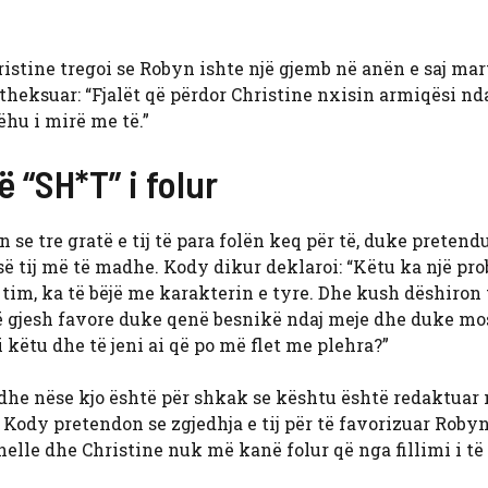
ristine tregoi se Robyn ishte një gjemb në anën e saj mar
theksuar: “Fjalët që përdor Christine nxisin armiqësi nd
bëhu i mirë me të.”
 “SH*T” i folur
se tre gratë e tij të para folën keq për të, duke pretend
ë tij më të madhe. Kody dikur deklaroi: “Këtu ka një pr
tim, ka të bëjë me karakterin e tyre. Dhe kush dëshiron 
të gjesh favore duke qenë besnikë ndaj meje dhe duke mos
 këtu dhe të jeni ai që po më flet me plehra?”
, dhe nëse kjo është për shkak se kështu është redaktuar
. Kody pretendon se zgjedhja e tij për të favorizuar Roby
Janelle dhe Christine nuk më kanë folur që nga fillimi i të