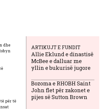
wn dhe
ARTIKUJT E FUNDIT
 Robyn
Allie Eklund e dinastisë
McBee e dalluar me
yllin e bukurisë jugore
rë
Bozoma e RHOBH Saint
John flet për zakonet e
pijes së Sutton Brown
të për të
ansat