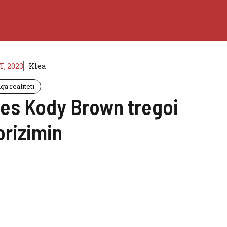
, 2023
Klea
a realiteti
es Kody Brown tregoi
orizimin