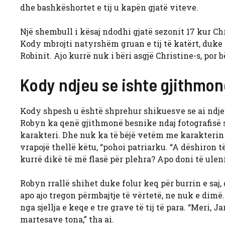
dhe bashkëshortet e tij u kapën gjatë viteve.
Një shembull i kësaj ndodhi gjatë sezonit 17 kur Ch
Kody mbrojti natyrshëm gruan e tij të katërt, duke 
Robinit. Ajo kurrë nuk i bëri asgjë Christine-s, por 
Kody ndjeu se ishte gjithmonë
Kody shpesh u është shprehur shikuesve se ai ndjen 
Robyn ka qenë gjithmonë besnike ndaj fotografisë s
karakteri. Dhe nuk ka të bëjë vetëm me karakterin 
vrapojë thellë këtu, “pohoi patriarku. “A dëshiron 
kurrë dikë të më flasë për plehra? Apo doni të uleni
Robyn rrallë shihet duke folur keq për burrin e saj
apo ajo tregon përmbajtje të vërtetë, ne nuk e dimë
nga sjellja e keqe e tre grave të tij të para. “Meri, 
martesave tona,” tha ai.