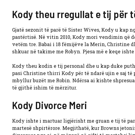
Kody theu rregullat e tij për
Gjatë sezonit të parë të Sister Wives, Kody u kap n
pastërtisë. Në vitin 2010, Kody mori vendimin që don
vetëm tre. Babai i 18 fëmijëve la Merin, Christine 
shkuar në takime me Robyn. Pjesa më e keqe ishte 
Kody theu kodin e tij personal dhe u kap duke puth
pasi Christine thirri Kody për të ndarë ujin e saj të
mbyllur buzët me Robin. Ndërsa ai kishte shpresuar
të gjithë ishim të mërzitur.
Kody Divorce Meri
Kody ishte i martuar ligjërisht me gruan e tij të par
martesë shpirtërore. Megjithatë, kur Browns jeton