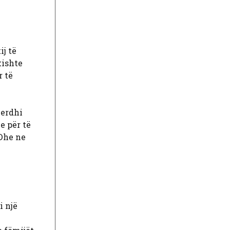
ij të
kishte
r të
 erdhi
e për të
 Dhe ne
i një