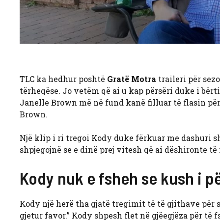
TLC ka hedhur poshtë
Gratë Motra
traileri për sez
tërheqëse. Jo vetëm që ai u kap përsëri duke i bërti
Janelle Brown më në fund kanë filluar të flasin p
Brown.
Një klip i ri tregoi Kody duke fërkuar me dashuri sh
shpjegojnë se e dinë prej vitesh që ai dëshironte të
Kody nuk e fsheh se kush i 
Kody një herë tha gjatë tregimit të të gjithave për s
gjetur favor.” Kody shpesh flet në gjëegjëza për të 