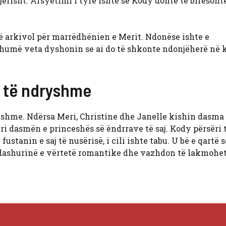
jërisht. Arsyetimi i tyre ishte se Kody donte të birësont
në arkivol për marrëdhënien e Merit. Ndonëse ishte e
shumë veta dyshonin se ai do të shkonte ndonjëherë në 
a të ndryshme
ryshme. Ndërsa Meri, Christine dhe Janelle kishin dasm
i dasmën e princeshës së ëndrrave të saj. Kody përsëri 
ustanin e saj të nusërisë, i cili ishte tabu. U bë e qartë
u dashurinë e vërtetë romantike dhe vazhdon të lakmohe