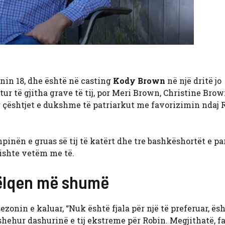
onin 18, dhe është në casting
Kody Brown
në një dritë jo
tur të gjitha grave të tij, por Meri Brown, Christine Bro
ër çështjet e dukshme të patriarkut me favorizimin ndaj
pinën e gruas së tij të katërt dhe tre bashkëshortët e pa
 ishte vetëm me të.
pëlqen më shumë
ezonin e kaluar, “Nuk është fjala për një të preferuar, ësh
fshehur dashurinë e tij ekstreme për Robin. Megjithatë, f