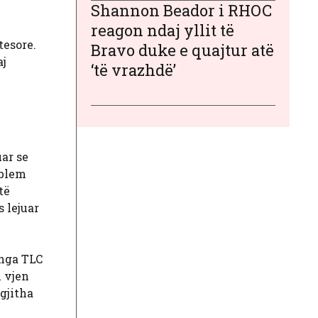
Shannon Beador i RHOC
reagon ndaj yllit të
tesore.
Bravo duke e quajtur atë
aj
‘të vrazhdë’
uar se
oblem
të
 lejuar
 nga TLC
n vjen
 gjitha