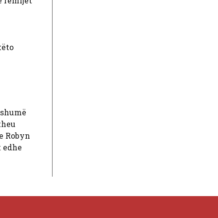
e fëmijët
këto
a shumë
theu
 se Robyn
t edhe