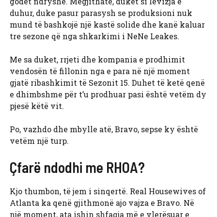
godet ndryshe. Megjithatë, duket si lëvizja e
duhur, duke pasur parasysh se produksioni nuk
mund të bashkojë një kastë solide dhe kanë kaluar
tre sezone që nga shkarkimi i NeNe Leakes.
Me sa duket, rrjeti dhe kompania e prodhimit
vendosën të fillonin nga e para në një moment
gjatë ribashkimit të Sezonit 15. Duhet të ketë qenë
e dhimbshme për t’u prodhuar pasi është vetëm dy
pjesë këtë vit.
Po, vazhdo dhe mbylle atë, Bravo, sepse ky është
vetëm një turp.
Çfarë ndodhi me RHOA?
Kjo thumbon, të jem i sinqertë. Real Housewives of
Atlanta ka qenë gjithmonë ajo vajza e Bravo. Në
një moment, ata ishin shfaqja më e vlerësuar e