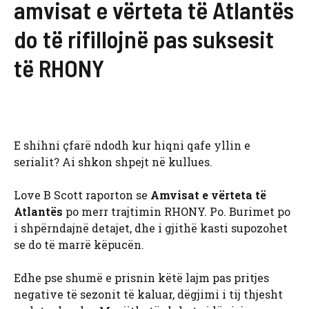
amvisat e vërteta të Atlantës
do të rifillojnë pas suksesit
të RHONY
E shihni çfarë ndodh kur hiqni qafe yllin e
serialit? Ai shkon shpejt në kullues.
Love B Scott raporton se
Amvisat e vërteta të
Atlantës
po merr trajtimin RHONY. Po. Burimet po
i shpërndajnë detajet, dhe i gjithë kasti supozohet
se do të marrë këpucën.
Edhe pse shumë e prisnin këtë lajm pas pritjes
negative të sezonit të kaluar, dëgjimi i tij thjesht