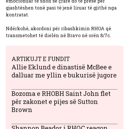
emocionuar të shoh se çfarë do të presë për
gjashtëshen tonë pasi të jenë liruar të gjithë nga
kontratat.
Ndërkohë, akordoni për ribashkimin RHOA që
transmetohet të dielën në Bravo në orën 8/7c.
ARTIKUJT E FUNDIT
Allie Eklund e dinastisë McBee e
dalluar me yllin e bukurisë jugore
Bozoma e RHOBH Saint John flet
për zakonet e pijes së Sutton
Brown
Shannon Beador i RHOC reagon