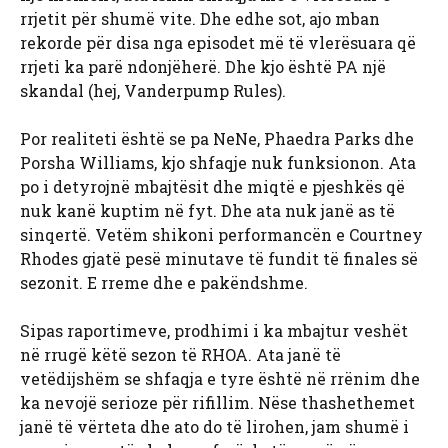
rrjetit për shumë vite. Dhe edhe sot, ajo mban
rekorde për disa nga episodet më të vlerësuara që
rrjeti ka parë ndonjëherë. Dhe kjo është PA një
skandal (hej, Vanderpump Rules).
Por realiteti është se pa NeNe, Phaedra Parks dhe
Porsha Williams, kjo shfaqje nuk funksionon. Ata
po i detyrojnë mbajtësit dhe miqtë e pjeshkës që
nuk kanë kuptim në fyt. Dhe ata nuk janë as të
sinqertë. Vetëm shikoni performancën e Courtney
Rhodes gjatë pesë minutave të fundit të finales së
sezonit. E rreme dhe e pakëndshme.
Sipas raportimeve, prodhimi i ka mbajtur veshët
në rrugë këtë sezon të RHOA. Ata janë të
vetëdijshëm se shfaqja e tyre është në rrënim dhe
ka nevojë serioze për rifillim. Nëse thashethemet
janë të vërteta dhe ato do të lirohen, jam shumë i