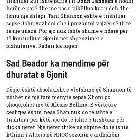
trishtuar kur ishte burrë i ri
John Janssen
e hodhi
herën e parë dhe më pas u pikëllua kur u deh dhe
fshiu një shtëpi. Tani Shannon është e trishtuar
sepse John vazhdoi dhe i prezantoi vajzës së tij të
re një unazë. Por ajo nuk ishte shumë e ndarë për
të kontrolluar Gjonin për shpenzimet e
bizhuterive. Radari ka lugën.
Sad Beador ka mendime për
dhuratat e Gjonit
Dëgjo, është absolutisht e vlefshme që Shannon të
ndihet në një farë mënyre sepse Xhoni po
shoqërohet me të
Alexis Bellino
. E vërteta e
çështjes është, nëse Shan nuk do të ishte e
trishtuar për këtë, ajo do të ishte e trishtuar për
diçka tjetër. Një tjetër thikë në shpinë do të ishte
kthimi i Alexis në RHOC sezonin e ardhshëm.