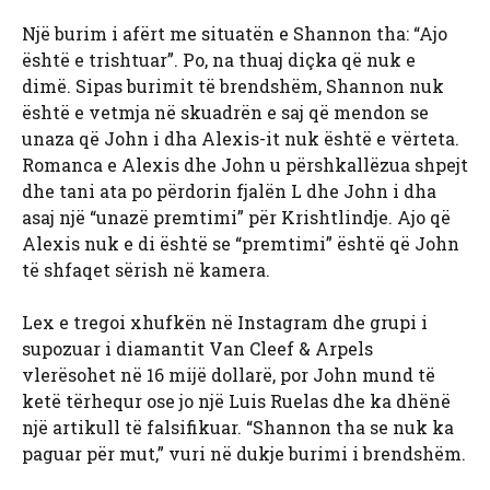
Një burim i afërt me situatën e Shannon tha: “Ajo
është e trishtuar”. Po, na thuaj diçka që nuk e
dimë. Sipas burimit të brendshëm, Shannon nuk
është e vetmja në skuadrën e saj që mendon se
unaza që John i dha Alexis-it nuk është e vërteta.
Romanca e Alexis dhe John u përshkallëzua shpejt
dhe tani ata po përdorin fjalën L dhe John i dha
asaj një “unazë premtimi” për Krishtlindje. Ajo që
Alexis nuk e di është se “premtimi” është që John
të shfaqet sërish në kamera.
Lex e tregoi xhufkën në Instagram dhe grupi i
supozuar i diamantit Van Cleef & Arpels
vlerësohet në 16 mijë dollarë, por John mund të
ketë tërhequr ose jo një Luis Ruelas dhe ka dhënë
një artikull të falsifikuar. “Shannon tha se nuk ka
paguar për mut,” vuri në dukje burimi i brendshëm.