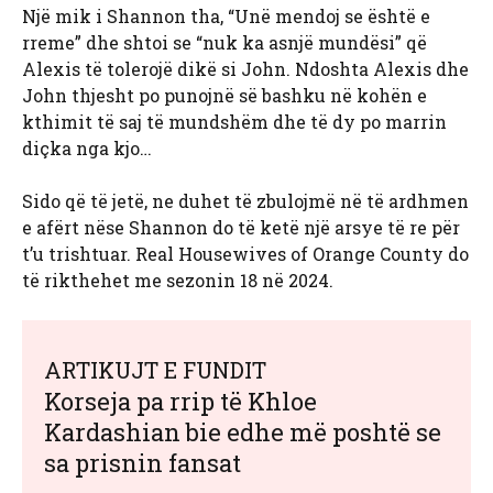
Një mik i Shannon tha, “Unë mendoj se është e
rreme” dhe shtoi se “nuk ka asnjë mundësi” që
Alexis të tolerojë dikë si John. Ndoshta Alexis dhe
John thjesht po punojnë së bashku në kohën e
kthimit të saj të mundshëm dhe të dy po marrin
diçka nga kjo…
Sido që të jetë, ne duhet të zbulojmë në të ardhmen
e afërt nëse Shannon do të ketë një arsye të re për
t’u trishtuar. Real Housewives of Orange County do
të rikthehet me sezonin 18 në 2024.
ARTIKUJT E FUNDIT
Korseja pa rrip të Khloe
Kardashian bie edhe më poshtë se
sa prisnin fansat