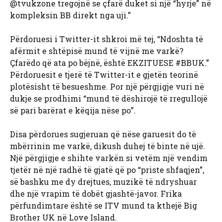
@tvukzone tregojnë se çfarë duket si një “hyrje” në
kompleksin BB direkt nga uji.”
Përdoruesi i Twitter-it shkroi më tej, “Ndoshta të
afërmit e shtëpisë mund të vijnë me varkë?
Çfarëdo që ata po bëjnë, është EKZITUESE #BBUK.”
Përdoruesit e tjerë të Twitter-it e gjetën teorinë
plotësisht të besueshme. Por një përgjigje vuri në
dukje se prodhimi “mund të dëshirojë të rregullojë
së pari barërat e këqija nëse po”.
Disa përdorues sugjeruan që nëse garuesit do të
mbërrinin me varkë, dikush duhej të binte në ujë.
Një përgjigje e shihte varkën si vetëm një vendim
tjetër në një radhë të gjatë që po “priste shfaqjen”,
së bashku me dy drejtues, muzikë të ndryshuar
dhe një vrapim të dobët gjashtë-javor. Frika
përfundimtare është se ITV mund ta kthejë Big
Brother UK në Love Island.