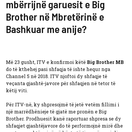
mbërrijnë garuesit e Big
Brother në Mbretërinë e
Bashkuar me anije?
Më 23 gusht, ITV e konfirmoi këtë
Big Brother MB
do të kthehej pasi shfaqja të ishte hequr nga
Channel 5 në 2018. ITV njoftoi dy shfaqje të
veçanta gjashtë-javore për shfaqjen në tetor të
këtij viti.
Për ITV-në, ky shpresojmë të jetë vetëm fillimi i
një marrëdhënieje të gjatë me pronën e Big
Brother. Prodhuesit kanë raportuar shpresa se dy
shfaqjet gjashtëjavore do të performojnë mirë dhe