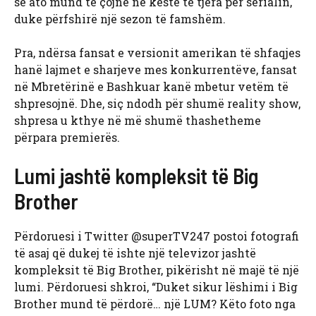
se ato mund të çojnë në këste të tjera për serialin,
duke përfshirë një sezon të famshëm.
Pra, ndërsa fansat e versionit amerikan të shfaqjes
hanë lajmet e sharjeve mes konkurrentëve, fansat
në Mbretërinë e Bashkuar kanë mbetur vetëm të
shpresojnë. Dhe, siç ndodh për shumë reality show,
shpresa u kthye në më shumë thashetheme
përpara premierës.
Lumi jashtë kompleksit të Big
Brother
Përdoruesi i Twitter @superTV247 postoi fotografi
të asaj që dukej të ishte një televizor jashtë
kompleksit të Big Brother, pikërisht në majë të një
lumi. Përdoruesi shkroi, “Duket sikur lëshimi i Big
Brother mund të përdorë… një LUM? Këto foto nga