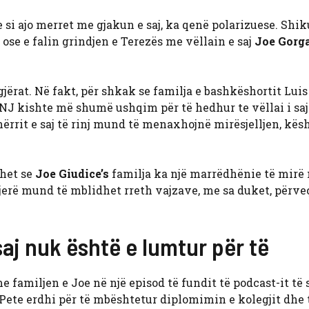
si ajo merret me gjakun e saj, ka qenë polarizuese. Shik
ose e falin grindjen e Terezës me vëllain e saj
Joe Gorg
jërat. Në fakt, për shkak se familja e bashkëshortit Luis
HONJ kishte më shumë ushqim për të hedhur te vëllai i sa
ehërrit e saj të rinj mund të menaxhojnë mirësjelljen, kës
ohet se
Joe Giudice’s
familja ka një marrëdhënie të mirë
 gjerë mund të mblidhet rreth vajzave, me sa duket, përve
saj nuk është e lumtur për të
 familjen e Joe në një episod të fundit të podcast-it të 
Pete erdhi për të mbështetur diplomimin e kolegjit dhe 