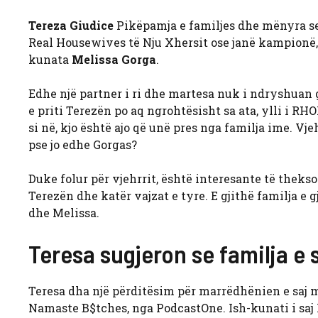
Tereza Giudice
Pikëpamja e familjes dhe mënyra se 
Real Housewives të Nju Xhersit ose janë kampionë, 
kunata
Melissa Gorga
.
Edhe një partner i ri dhe martesa nuk i ndryshuan g
e priti Terezën po aq ngrohtësisht sa ata, ylli i R
si në, kjo është ajo që unë pres nga familja ime. Vj
pse jo edhe Gorgas?
Duke folur për vjehrrit, është interesante të theks
Terezën dhe katër vajzat e tyre. E gjithë familja e
dhe Melissa.
Teresa sugjeron se familja e 
Teresa dha një përditësim për marrëdhënien e saj me
Namaste B$tches, nga PodcastOne. Ish-kunati i saj 