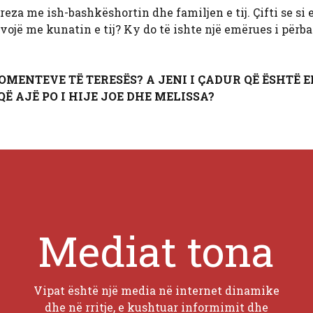
eza me ish-bashkëshortin dhe familjen e tij. Çifti se si 
rvojë me kunatin e tij? Ky do të ishte një emërues i përb
OMENTEVE TË TERESËS? A JENI I ÇADUR QË ËSHTË 
QË AJË PO I HIJE JOE DHE MELISSA?
Mediat tona
Vipat është një media në internet dinamike
dhe në rritje, e kushtuar informimit dhe