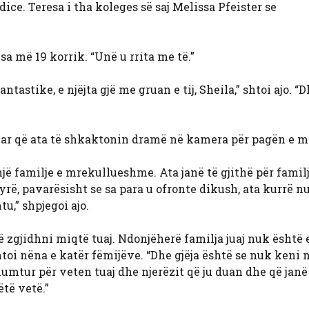
ice. Teresa i tha koleges së saj Melissa Pfeister se
sa më 19 korrik. “Unë u rrita me të.”
ntastike, e njëjta gjë me gruan e tij, Sheila,” shtoi ajo. “
uar që ata të shkaktonin dramë në kamera për pagën e 
një familje e mrekullueshme. Ata janë të gjithë për famil
yrë, pavarësisht se sa para u ofronte dikush, ata kurrë n
u,” shpjegoi ajo.
 zgjidhni miqtë tuaj. Ndonjëherë familja juaj nuk është 
 shtoi nëna e katër fëmijëve. “Dhe gjëja është se nuk keni 
ë lumtur për veten tuaj dhe njerëzit që ju duan dhe që janë
ëtë vetë.”