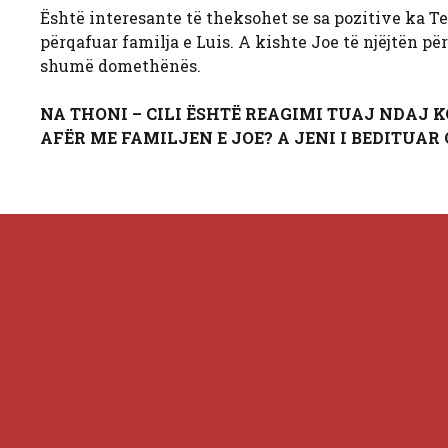
Është interesante të theksohet se sa pozitive ka Ter
përqafuar familja e Luis. A kishte Joe të njëjtën pë
shumë domethënës.
NA THONI – CILI ËSHTË REAGIMI TUAJ NDAJ K
AFËR ME FAMILJEN E JOE? A JENI I BEDITUAR 