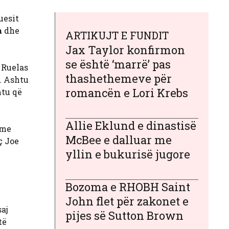
uesit
a
dhe
ARTIKUJT E FUNDIT
Jax Taylor konfirmon
se është ‘marrë’ pas
 Ruelas
thashethemeve për
j. Ashtu
romancën e Lori Krebs
htu që
Allie Eklund e dinastisë
 me
McBee e dalluar me
ç Joe
yllin e bukurisë jugore
Bozoma e RHOBH Saint
John flet për zakonet e
saj
pijes së Sutton Brown
të