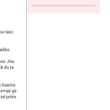
Dhe tani
madhe.
jen. Ata
uk do ta
e lumtur
nevojë që
 në jetën