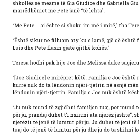
shkollës së mesme të Gia Giudice dhe Gabriella Giud
marrëdhëniet me Pete janë “të lehta”.
“Me Pete … ai është si shoku im më i mirë,” tha Tere
“Është sikur ne filluam aty ku e lamë, gjë që është fa
Luis dhe Pete flasin gjatë gjithë kohës.”
Teresa hodhi pak hije Joe dhe Melissa duke sugjer
“[Joe Giudice] e mirëpret këtë. Familja e Joe është 
kurrë nuk do ta lëndonin njëri-tjetrin në asnjë mën
lëndonin njëri-tjetrin. Familja e Joe nuk është kësht
“Ju nuk mund të zgjidhni familjen tuaj, por mund të
për ju, prandaj duhet t’i nxirrni ata njerëz jashtë”,
njerëzit të jenë të lumtur për ju. Ju duhet të jeni t
tuaj do të jenë të lumtur për ju dhe ju do ta shihni k