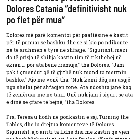
Dolores Catania “definitivisht nuk
po flet për mua”
Dolores më parë komentoi për paaftësinë e kastit
për të punuar së bashku dhe se si kjo po ndikonte
në të ardhmen e tyre në shfaqje. “Sigurisht, mezi
do të prisja të shihja kastin tim të rikthehej në
ekran … por ata bënë rrëmujë,” tha Dolores. “Jam
pak i çmendur që të gjithë nuk mund ta merrnin
bashkë.” Ajo më vonë tha: “Nuk kemi dëgjuar asgjë
nga shefat për shfaqjen tonë. Ata ndoshta janë kaq
të zemëruar me ne tani. Unë nuk jam i sigurt se ata
e dinë se çfarë të bëjnë, “tha Dolores.
Pra, Teresa u hodh në podkastin e saj, Turning the
Tables, dhe iu drejtua komenteve të Dolores.
Sigurisht, ajo arriti ta lidhë disi me kastin që vjen