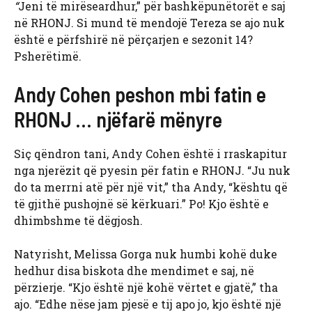
“
Jeni të mirëseardhur,” për bashkëpunëtorët e saj
në RHONJ. Si mund të mendojë Tereza se ajo nuk
është e përfshirë në përçarjen e sezonit 14?
Psherëtimë.
Andy Cohen peshon mbi fatin e
RHONJ … njëfarë mënyre
Siç qëndron tani, Andy Cohen është i rraskapitur
nga njerëzit që pyesin për fatin e RHONJ. “Ju nuk
do ta merrni atë për një vit,” tha Andy, “kështu që
të gjithë pushojnë së kërkuari.” Po! Kjo është e
dhimbshme të dëgjosh.
Natyrisht, Melissa Gorga nuk humbi kohë duke
hedhur disa biskota dhe mendimet e saj, në
përzierje. “Kjo është një kohë vërtet e gjatë,” tha
ajo. “Edhe nëse jam pjesë e tij apo jo, kjo është një