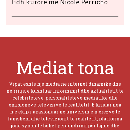
lidh kurorë me Nicole Perricho
Mediat tona
Vipat është një media në internet dinamike dhe
në rritje, e kushtuar informimit dhe aktualitetit të
celebriteteve, personaliteteve mediatike dhe
emisioneve televizive të realitetit. E krijuar nga
një ekip i apasionuar në universin e njerëzve të
famshëm dhe televizionit të realitetit, platforma
jonë synon të bëhet përqëndrimi për lajme dhe