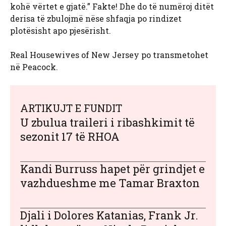
kohë vërtet e gjatë.” Fakte! Dhe do të numëroj ditët
derisa të zbulojmë nëse shfaqja po rindizet
plotësisht apo pjesërisht.
Real Housewives of New Jersey po transmetohet
në Peacock.
ARTIKUJT E FUNDIT
U zbulua traileri i ribashkimit të
sezonit 17 të RHOA
Kandi Burruss hapet për grindjet e
vazhdueshme me Tamar Braxton
Djali i Dolores Katanias, Frank Jr.