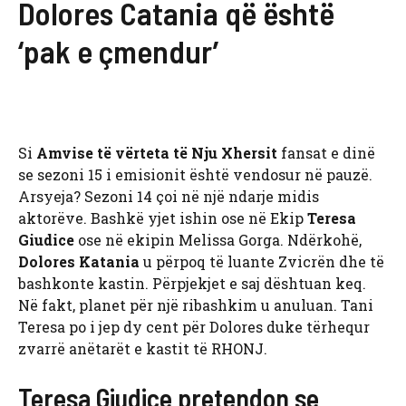
Dolores Catania që është
‘pak e çmendur’
Si
Amvise të vërteta të Nju Xhersit
fansat e dinë
se sezoni 15 i emisionit është vendosur në pauzë.
Arsyeja? Sezoni 14 çoi në një ndarje midis
aktorëve. Bashkë yjet ishin ose në Ekip
Teresa
Giudice
ose në ekipin Melissa Gorga. Ndërkohë,
Dolores Katania
u përpoq të luante Zvicrën dhe të
bashkonte kastin. Përpjekjet e saj dështuan keq.
Në fakt, planet për një ribashkim u anuluan. Tani
Teresa po i jep dy cent për Dolores duke tërhequr
zvarrë anëtarët e kastit të RHONJ.
Teresa Giudice pretendon se