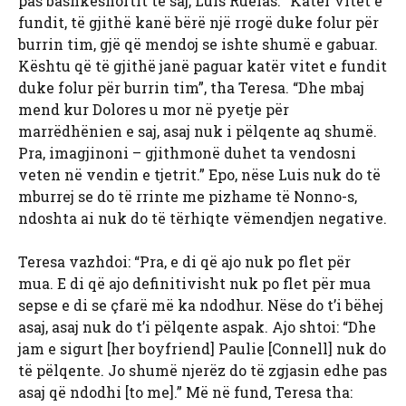
pas bashkëshortit të saj, Luis Ruelas. “Katër vitet e
fundit, të gjithë kanë bërë një rrogë duke folur për
burrin tim, gjë që mendoj se ishte shumë e gabuar.
Kështu që të gjithë janë paguar katër vitet e fundit
duke folur për burrin tim”, tha Teresa. “Dhe mbaj
mend kur Dolores u mor në pyetje për
marrëdhënien e saj, asaj nuk i pëlqente aq shumë.
Pra, imagjinoni – gjithmonë duhet ta vendosni
veten në vendin e tjetrit.” Epo, nëse Luis nuk do të
mburrej se do të rrinte me pizhame të Nonno-s,
ndoshta ai nuk do të tërhiqte vëmendjen negative.
Teresa vazhdoi: “Pra, e di që ajo nuk po flet për
mua. E di që ajo definitivisht nuk po flet për mua
sepse e di se çfarë më ka ndodhur. Nëse do t’i bëhej
asaj, asaj nuk do t’i pëlqente aspak. Ajo shtoi: “Dhe
jam e sigurt [her boyfriend] Paulie [Connell] nuk do
të pëlqente. Jo shumë njerëz do të zgjasin edhe pas
asaj që ndodhi [to me].” Më në fund, Teresa tha: