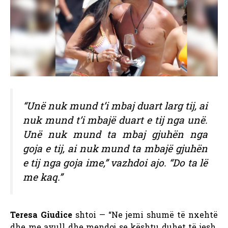
“Unë nuk mund t’i mbaj duart larg tij, ai
nuk mund t’i mbajë duart e tij nga unë.
Unë nuk mund ta mbaj gjuhën nga
goja e tij, ai nuk mund ta mbajë gjuhën
e tij nga goja ime,” vazhdoi ajo. “Do ta lë
me kaq.”
Teresa Giudice
shtoi — “Ne jemi shumë të nxehtë
dhe me avull dhe mendoj se kështu duhet të jesh.