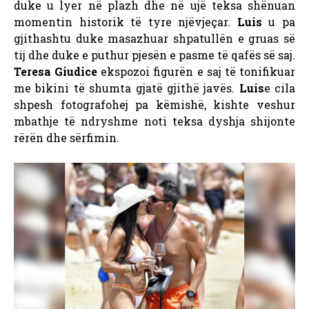
duke u lyer në plazh dhe në ujë teksa shënuan
momentin historik të tyre njëvjeçar.
Luis
u pa
gjithashtu duke masazhuar shpatullën e gruas së
tij dhe duke e puthur pjesën e pasme të qafës së saj.
Teresa Giudice
ekspozoi figurën e saj të tonifikuar
me bikini të shumta gjatë gjithë javës.
Luis
e cila
shpesh fotografohej pa këmishë, kishte veshur
mbathje të ndryshme noti teksa dyshja shijonte
rërën dhe sërfimin.