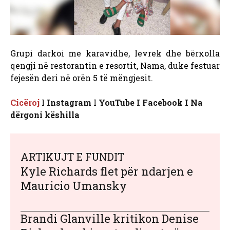
Grupi darkoi me karavidhe, levrek dhe bërxolla
qengji në restorantin e resortit, Nama, duke festuar
fejesën deri në orën 5 të mëngjesit.
Cicëroj
I
Instagram
I
YouTube Ι Facebook Ι Na
dërgoni këshilla
ARTIKUJT E FUNDIT
Kyle Richards flet për ndarjen e
Mauricio Umansky
Brandi Glanville kritikon Denise