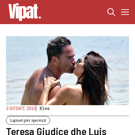
Skip
M
to
content
3 GUSHT, 2023
Klea
Lajmet për njerëzit
Teresa Giudice dhe Luis