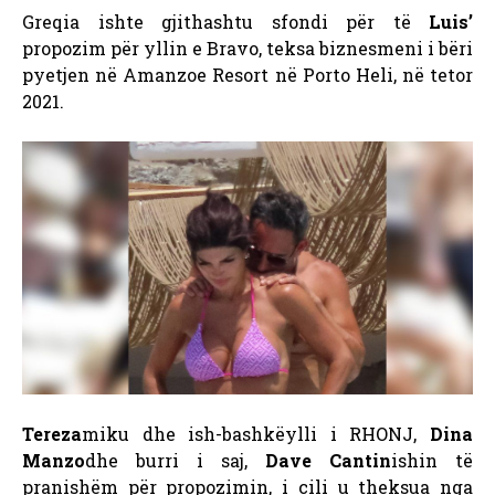
Greqia ishte gjithashtu sfondi për të
Luis’
propozim për yllin e Bravo, teksa biznesmeni i bëri
pyetjen në Amanzoe Resort në Porto Heli, në tetor
2021.
Tereza
miku dhe ish-bashkëylli i RHONJ,
Dina
Manzo
dhe burri i saj,
Dave Cantin
ishin të
pranishëm për propozimin, i cili u theksua nga