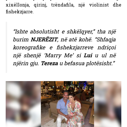
xixëllonja, qirinj, trëndafila, një violinist dhe
fishekzjarre.
“Ishte absolutisht e shkëlqyer,” tha një
burim
NJERËZIT
, në atë kohë. “Shfaqja
koreografike e fishekzjarreve ndriçoi
një shenjë ‘Marry Me’ si
Lui
u ul në
njërin gju.
Tereza
u befasua plotësisht.”