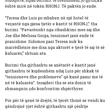
Sidoqoftë, sipas burimit të brendshëm, jo ​​gjithçka
është mirë në tokën RHONJ. Të paktën jo ende.
“Teresa dhe Luis po mbahen në një hotel të
veçantë nga pjesa tjetër e kastit të RHONJ,” tha
burimi. “Pavarësisht nga ribashkimi mes saj dhe
Joe dhe Melissa Gorga, tensionet janë ende të
pranishme. Sidomos pasi Teresa nuk ka
marrëdhënie me disa nga aktorët e tjerë të saj të së
kaluarës,” shtuan ata.
Burimi tha gjithashtu se anëtarët e kastit janë
gjithashtu të kujdesshëm ndaj Luis për shkak të
“tensioneve dhe problemeve” që kanë pasur me të
në të kaluarën”. Insajderi tha se ata donin të
shmangnin çdo konfrontim shpërthyes.
Por për të qenë të drejtë, të tjerët thonë se vendi ku
qëndrojnë yjet është gjithashtu një çështje