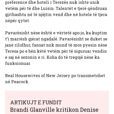
preference dhe hoteli i Terezës nuk ishte unik
vetëm për të dhe Luisin. Talentët e tjerë qëndruan
gjithashtu në të njëjtin vend dhe në hotele të tjera
nëpër qytet.
Pavarësisht nëse është e vërtetë apo jo, ka kuptim
t’i marrësh gjërat ngadalë. Pavarësisht se duket se
janë rilidhur, fansat nuk mund të mos pyesin nëse
Teresa po e bën këtë vetëm për të siguruar vendin
e saj në sezonin e ri. Koha do të tregojë nëse ka
funksionuar.
Real Housewives of New Jersey po transmetohet
në Peacock.
ARTIKUJT E FUNDIT
Brandi Glanville kritikon Denise