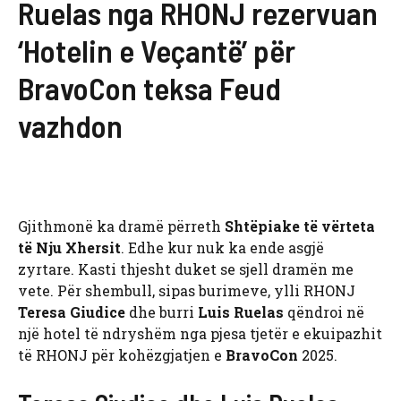
Ruelas nga RHONJ rezervuan
‘Hotelin e Veçantë’ për
BravoCon teksa Feud
vazhdon
Gjithmonë ka dramë përreth
Shtëpiake të vërteta
të Nju Xhersit
. Edhe kur nuk ka ende asgjë
zyrtare. Kasti thjesht duket se sjell dramën me
vete. Për shembull, sipas burimeve, ylli RHONJ
Teresa Giudice
dhe burri
Luis Ruelas
qëndroi në
një hotel të ndryshëm nga pjesa tjetër e ekuipazhit
të RHONJ për kohëzgjatjen e
BravoCon
2025.