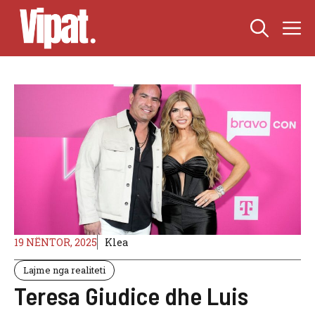
Skip
M
to
content
19 NËNTOR, 2025
Klea
Lajme nga realiteti
Teresa Giudice dhe Luis