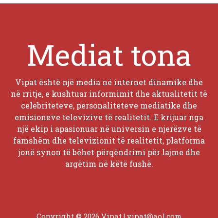
Mediat tona
Vipat është një media në internet dinamike dhe
në rritje, e kushtuar informimit dhe aktualitetit të
celebriteteve, personaliteteve mediatike dhe
emisioneve televizive të realitetit. E krijuar nga
një ekip i apasionuar në universin e njerëzve të
famshëm dhe televizionit të realitetit, platforma
jonë synon të bëhet përqëndrimi për lajme dhe
argëtim në këtë fushë.
Copyright © 2026 Vipat |
vipat@aol.com