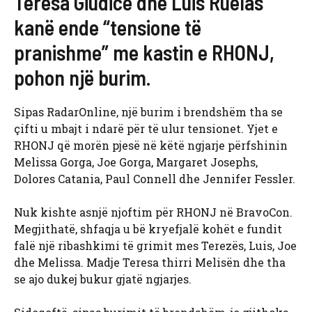
Teresa Giudice dhe Luis Ruelas
kanë ende “tensione të
pranishme” me kastin e RHONJ,
pohon një burim.
Sipas RadarOnline, një burim i brendshëm tha se
çifti u mbajt i ndarë për të ulur tensionet. Yjet e
RHONJ që morën pjesë në këtë ngjarje përfshinin
Melissa Gorga, Joe Gorga, Margaret Josephs,
Dolores Catania, Paul Connell dhe Jennifer Fessler.
Nuk kishte asnjë njoftim për RHONJ në BravoCon.
Megjithatë, shfaqja u bë kryefjalë kohët e fundit
falë një ribashkimi të grimit mes Terezës, Luis, Joe
dhe Melissa. Madje Teresa thirri Melisën dhe tha
se ajo dukej bukur gjatë ngjarjes.