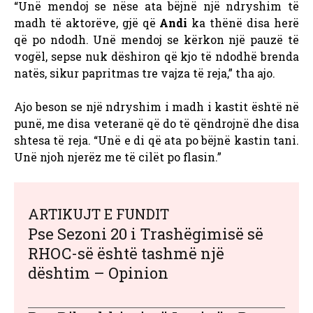
“Unë mendoj se nëse ata bëjnë një ndryshim të
madh të aktorëve, gjë që
Andi
ka thënë disa herë
që po ndodh. Unë mendoj se kërkon një pauzë të
vogël, sepse nuk dëshiron që kjo të ndodhë brenda
natës, sikur papritmas tre vajza të reja,” tha ajo.
Ajo beson se një ndryshim i madh i kastit është në
punë, me disa veteranë që do të qëndrojnë dhe disa
shtesa të reja. “Unë e di që ata po bëjnë kastin tani.
Unë njoh njerëz me të cilët po flasin.”
ARTIKUJT E FUNDIT
Pse Sezoni 20 i Trashëgimisë së
RHOC-së është tashmë një
dështim – Opinion