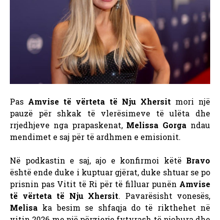
Pas
Amvise të vërteta të Nju Xhersit
mori një
pauzë për shkak të vlerësimeve të ulëta dhe
rrjedhjeve nga prapaskenat,
Melissa Gorga
ndau
mendimet e saj për të ardhmen e emisionit.
Në podkastin e saj, ajo e konfirmoi këtë
Bravo
është ende duke i kuptuar gjërat, duke shtuar se po
prisnin pas Vitit të Ri për të filluar punën
Amvise
të vërteta të Nju Xhersit
. Pavarësisht vonesës,
Melisa
ka besim se shfaqja do të rikthehet në
vitin 2026 me një përzierje fytyrash të njohura dhe