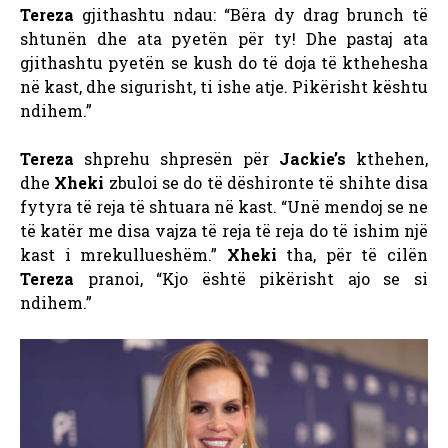
Tereza
gjithashtu ndau: “Bëra dy drag brunch të
shtunën dhe ata pyetën për ty! Dhe pastaj ata
gjithashtu pyetën se kush do të doja të kthehesha
në kast, dhe sigurisht, ti ishe atje. Pikërisht kështu
ndihem.”
Tereza
shprehu shpresën për
Jackie’s
kthehen,
dhe
Xheki
zbuloi se do të dëshironte të shihte disa
fytyra të reja të shtuara në kast. “Unë mendoj se ne
të katër me disa vajza të reja të reja do të ishim një
kast i mrekullueshëm.”
Xheki
tha, për të cilën
Tereza
pranoi, “Kjo është pikërisht ajo se si
ndihem.”