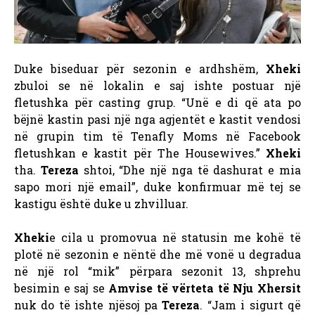
Duke biseduar për sezonin e ardhshëm,
Xheki
zbuloi se në lokalin e saj ishte postuar një
fletushka për casting grup. “Unë e di që ata po
bëjnë kastin pasi një nga agjentët e kastit vendosi
në grupin tim të Tenafly Moms në Facebook
fletushkan e kastit për The Housewives.”
Xheki
tha.
Tereza
shtoi, “Dhe një nga të dashurat e mia
sapo mori një email”, duke konfirmuar më tej se
kastigu është duke u zhvilluar.
Xheki
e cila u promovua në statusin me kohë të
plotë në sezonin e nëntë dhe më vonë u degradua
në një rol “mik” përpara sezonit 13, shprehu
besimin e saj se
Amvise të vërteta të Nju Xhersit
nuk do të ishte njësoj pa
Tereza
. “Jam i sigurt që