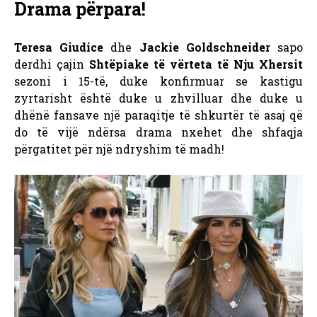
Drama përpara!
Teresa Giudice
dhe
Jackie Goldschneider
sapo
derdhi çajin
Shtëpiake të vërteta të Nju Xhersit
sezoni i 15-të, duke konfirmuar se kastigu
zyrtarisht është duke u zhvilluar dhe duke u
dhënë fansave një paraqitje të shkurtër të asaj që
do të vijë ndërsa drama nxehet dhe shfaqja
përgatitet për një ndryshim të madh!