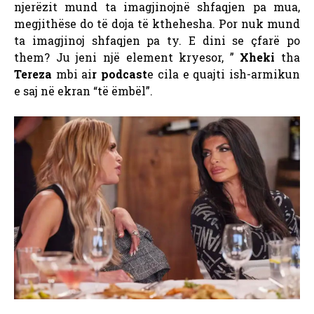
njerëzit mund ta imagjinojnë shfaqjen pa mua,
megjithëse do të doja të kthehesha. Por nuk mund
ta imagjinoj shfaqjen pa ty. E dini se çfarë po
them? Ju jeni një element kryesor, ”
Xheki
tha
Tereza
mbi ai
r podcast
e cila e quajti ish-armikun
e saj në ekran “të ëmbël”.