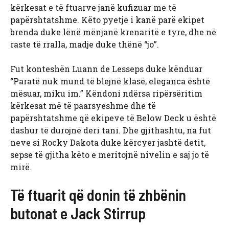
kërkesat e të ftuarve janë kufizuar me të
papërshtatshme. Këto pyetje i kanë parë ekipet
brenda duke lënë mënjanë krenaritë e tyre, dhe në
raste të rralla, madje duke thënë “jo”.
Fut konteshën Luann de Lesseps duke kënduar
“Paratë nuk mund të blejnë klasë, eleganca është
mësuar, miku im.” Këndoni ndërsa ripërsëritim
kërkesat më të paarsyeshme dhe të
papërshtatshme që ekipeve të Below Deck u është
dashur të durojnë deri tani. Dhe gjithashtu, na fut
neve si Rocky Dakota duke kërcyer jashtë detit,
sepse të gjitha këto e meritojnë nivelin e saj jo të
mirë.
Të ftuarit që donin të zhbënin
butonat e Jack Stirrup