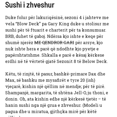
Sushi i zhveshur
Duke folur për lakuriqësinë, sezoni 4 i jahteve me
vela “Blow Deck” pa Gary King duke u stolisur me
sushi për të ftuarit e charterit për ta konsumuar.
BRB, duhet të gaboj. Ndërsa kjo ishte e keqe për
shumë njerëz
ME QENDROR GARI
për arsye, kjo
nuk ishte hera e parë që ndodhte kjo pyetje e
papërshtatshme. Shkalla e parë e kësaj kërkese
erdhi në të vërtetë gjatë Sezonit 8 të Below Deck.
Këtu, të rinjtë, të pasur, bashkë-primare Dax dhe
Max, së bashku me mysafirët e tyre 20 (ish)
vjeçarë, kishin një qëllim në mendje; për të pirë.
Shampanjë, margarita, të shtëna Jell-O, ju thoni, e
donin. Oh, ata kishin edhe një kërkesë tjetër – të
hanin sushi nga një grua e zhveshur. (Modeli u
pagua dhe u miratua, gjithçka mirë për këtë