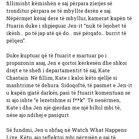
fillimisht këmishën e saj përpara zierjes së
tronditur përpara se të mbyllte derën e saj.
Nëpërmjet kësaj dere të mbyllur, kamerat kapën të
ftuarin duke i shpjeguar Jen-it “nuk të lejohet të
ikësh… po të jap atë që do… më përqafo… burrit të
pëlqen”.
Duke kuptuar që të ftuarit e martuar po i
propozonin asaj, Jen e qortoi kërkesën dhe shkoi
drejt e te shefi i departamentit të saj, Kate
Chastain. Në fillim, Kate i kaloi këto sjellje si
mashtrime të dehura. Sidoqoftë, të pasmet e Jen-it
u kapën gjatë darkës, pasi të ftuarit komentuan se
si ajo ishte “e lezetshme si f**k”. Të nesërmen,
Kate i dha Jen një gjerdan me një bilbil mbi të,
nëse ajo ndihej e pasigurt
Së fundmi, Jen u shfaq në Watch What Happens
Live. Këtu, ajo reflektoi mbi përvojën e saj të