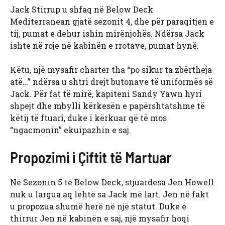
Jack Stirrup u shfaq në Below Deck
Mediterranean gjatë sezonit 4, dhe për paraqitjen e
tij, pumat e dehur ishin mirënjohës. Ndërsa Jack
ishte në roje në kabinën e rrotave, pumat hynë.
Këtu, një mysafir charter tha “po sikur ta zbërtheja
atë…” ndërsa u shtri drejt butonave të uniformës së
Jack. Për fat të mirë, kapiteni Sandy Yawn hyri
shpejt dhe mbylli kërkesën e papërshtatshme të
këtij të ftuari, duke i kërkuar që të mos
“ngacmonin” ekuipazhin e saj.
Propozimi i Çiftit të Martuar
Në Sezonin 5 të Below Deck, stjuardesa Jen Howell
nuk u largua aq lehtë sa Jack më lart. Jen në fakt
u propozua shumë herë në një statut. Duke e
thirrur Jen në kabinën e saj, një mysafir hoqi