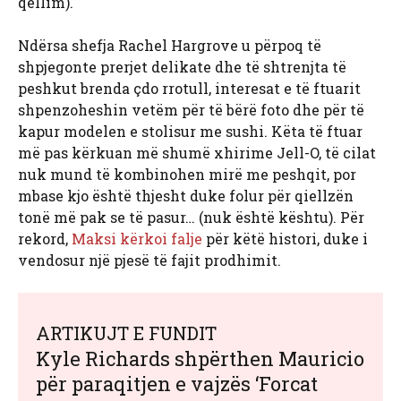
qëllim).
Ndërsa shefja Rachel Hargrove u përpoq të
shpjegonte prerjet delikate dhe të shtrenjta të
peshkut brenda çdo rrotull, interesat e të ftuarit
shpenzoheshin vetëm për të bërë foto dhe për të
kapur modelen e stolisur me sushi. Këta të ftuar
më pas kërkuan më shumë xhirime Jell-O, të cilat
nuk mund të kombinohen mirë me peshqit, por
mbase kjo është thjesht duke folur për qiellzën
tonë më pak se të pasur… (nuk është kështu). Për
rekord,
Maksi kërkoi falje
për këtë histori, duke i
vendosur një pjesë të fajit prodhimit.
ARTIKUJT E FUNDIT
Kyle Richards shpërthen Mauricio
për paraqitjen e vajzës ‘Forcat