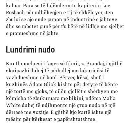
kaluar. Para se të falënderonte kapitenin Lee
Rosbach për udhëheqjen e tij të shkëlqyer, Jen
zbuloi se ajo ende punon në industrinë e jahteve
dhe se mbetet punë për t’u bërë në lidhje me sjelljet
e pranueshme në jahte.
Lundrimi nudo
Kur themeluesi i faqes së filmit, z. Prandaj, i gjithë
ekuipazhi duhej të përballej me lakuriqësi të
vazhdueshme në bord. Përveç kësaj, shefi i
kuzhinës Adam Glick kishte për detyrë të bënte
një tortë me gjoks, të cilën gjellët e shërbyen me
këmisha të zbukuruara me bikini, ndërsa Malia
White duhej të ndihmonte një grua nudo në një
dërrasë me vozitje. E gjithë kjo kartë ishte një
mësim për kërkesat e papërshtatshme.