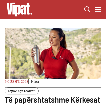
Skip
M
to
content
9 GUSHT, 2023
Klea
Lajme nga realiteti
Të papërshtatshme Kërkesat