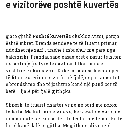
e vizitorëve poshtë kuvertës
gjatë gjithë
Poshtë kuvertës
ekskluzivitet, paraja
është mbret. Brenda sendeve të të ftuarit primar,
ndodhet një zarf i trashë i mbushur me para nga
bakshishi. Prandaj, sapo pasagjerët e pasur të hipin
në jahtin(ët) e tyre të caktuar, fillon puna e
vështirë e ekuipazhit. Duke punuar së bashku për
të fituar zotërimin e zarfit në fjalë, departamentet
e brendshme dhe të jashtme kanë një punë për të
bërë – fjalë për fjalë gjithçka.
Shpesh, të ftuarit charter vijnë në bord me porosi
të larta. Me kalimin e viteve, kërkesat që variojnë
nga menutë kërkuese deri te festat me tematikë të
lartë kanë dalë të gjitha. Megjithatë, disa herë