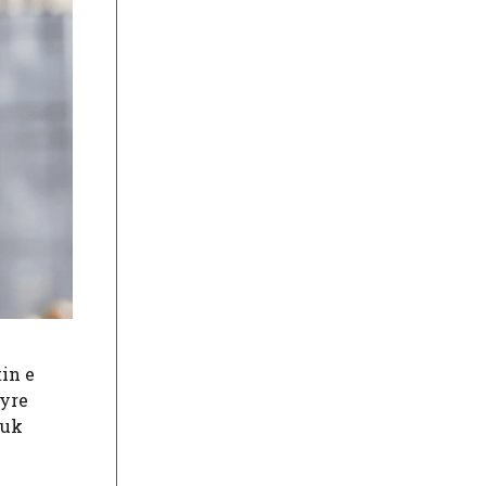
in e
tyre
nuk