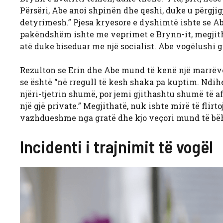
Përsëri, Abe anoi shpinën dhe qeshi, duke u përgjigju
detyrimesh.” Pjesa kryesore e dyshimtë ishte se Abe
pakëndshëm ishte me veprimet e Brynn-it, megjitha
atë duke biseduar me një socialist. Abe vogëlushi g
Rezulton se Erin dhe Abe mund të kenë një marrëvesh
se është “në rregull të kesh shaka pa kuptim. Ndih
njëri-tjetrin shumë, por jemi gjithashtu shumë të af
një gjë private.” Megjithatë, nuk ishte mirë të fli
vazhdueshme nga gratë dhe kjo veçori mund të bëh
Incidenti i trajnimit të vogël