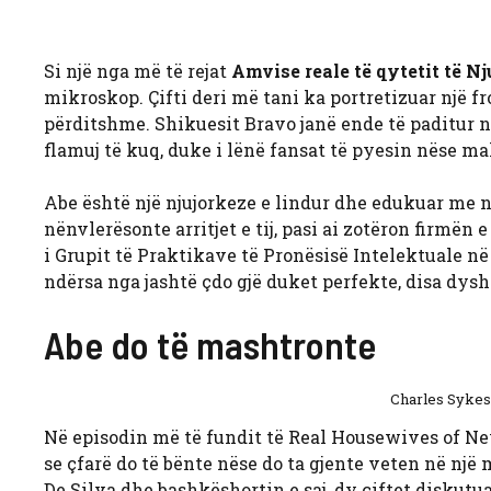
Si një nga më të rejat
Amvise reale të qytetit të N
mikroskop. Çifti deri më tani ka portretizuar një f
përditshme. Shikuesit Bravo janë ende të paditur në
flamuj të kuq, duke i lënë fansat të pyesin nëse ma
Abe është një njujorkeze e lindur dhe edukuar me n
nënvlerësonte arritjet e tij, pasi ai zotëron firmën e
i Grupit të Praktikave të Pronësisë Intelektuale në
ndërsa nga jashtë çdo gjë duket perfekte, disa dys
Abe do të mashtronte
Charles Sykes
Në episodin më të fundit të Real Housewives of New
se çfarë do të bënte nëse do ta gjente veten në një
De Silva dhe bashkëshortin e saj, dy çiftet diskutua