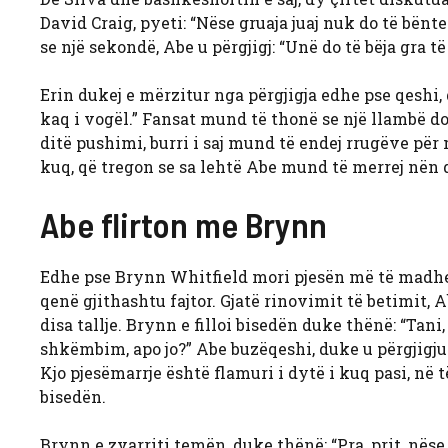
David Craig, pyeti: “Nëse gruaja juaj nuk do të bënt
se një sekondë, Abe u përgjigj: “Unë do të bëja gra të 
Erin dukej e mërzitur nga përgjigja edhe pse qeshi, 
kaq i vogël.” Fansat mund të thonë se një llambë do
ditë pushimi, burri i saj mund të endej rrugëve për n
kuq, që tregon se sa lehtë Abe mund të merrej nën d
Abe flirton me Brynn
Edhe pse Brynn Whitfield mori pjesën më të madhe t
qenë gjithashtu fajtor. Gjatë rinovimit të betimit
disa tallje. Brynn e filloi bisedën duke thënë: “Tani,
shkëmbim, apo jo?” Abe buzëqeshi, duke u përgjigju
Kjo pjesëmarrje është flamuri i dytë i kuq pasi, në 
bisedën.
Brynn e zvarriti temën, duke thënë: “Pra, prit, nës