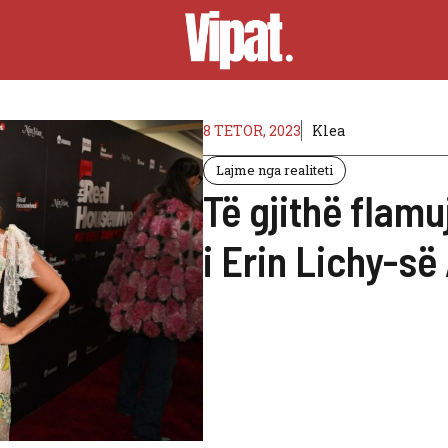
8 TETOR, 2023
Klea
Lajme nga realiteti
Të gjithë flamu
i Erin Lichy-së