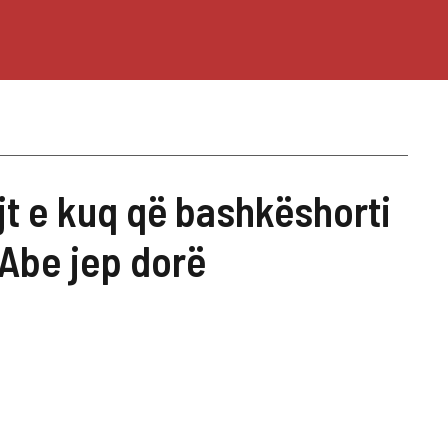
jt e kuq që bashkëshorti
 Abe jep dorë