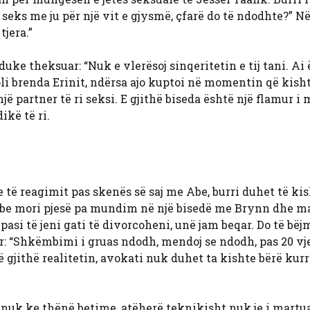
e seks me ju për një vit e gjysmë, çfarë do të ndodhte?” 
tjera.”
duke theksuar: “Nuk e vlerësoj sinqeritetin e tij tani. Ai
li brenda Erinit, ndërsa ajo kuptoi në momentin që kisht
jë partner të ri seksi. E gjithë biseda është një flamur i
ikë të ri.
ë reagimit pas skenës së saj me Abe, burri duhet të ki
, Abe mori pjesë pa mundim në një bisedë me Brynn dhe ma
 pasi të jeni gati të divorcoheni, unë jam beqar. Do të bëj
r: “Shkëmbimi i gruas ndodh, mendoj se ndodh, pas 20 vje
të gjithë realitetin, avokati nuk duhet ta kishte bërë kur
e nuk ke thënë betime, atëherë teknikisht nuk je i martu