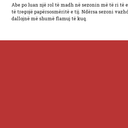
Abe po luan një rol të madh në sezonin më të ri të e
të tregojë papërsosmëritë e tij. Ndërsa sezoni vazhd
dallojnë më shumë flamuj të kuq.