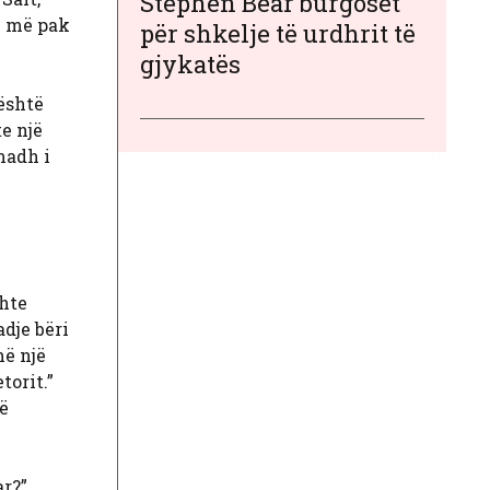
Stephen Bear burgoset
Në më pak
për shkelje të urdhrit të
gjykatës
 është
e një
 madh i
shte
dje bëri
më një
torit.”
rë
ar?”