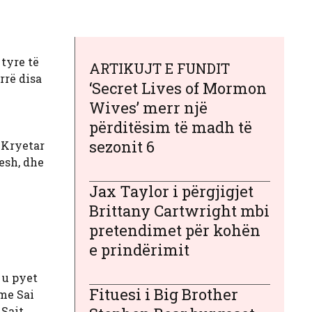
 tyre të
ARTIKUJT E FUNDIT
rrë disa
‘Secret Lives of Mormon
Wives’ merr një
përditësim të madh të
sezonit 6
i Kryetar
tesh, dhe
Jax Taylor i përgjigjet
Brittany Cartwright mbi
pretendimet për kohën
e prindërimit
 u pyet
Fituesi i Big Brother
 me Sai
Sait,