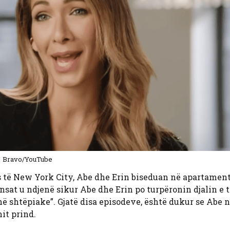
Bravo/YouTube
 të New York City, Abe dhe Erin biseduan në apartament
Fansat u ndjenë sikur Abe dhe Erin po turpëronin djalin e 
hë shtëpiake”. Gjatë disa episodeve, është dukur se Abe 
it prind.