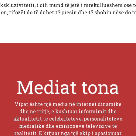
kskluzivitetit, i cili mund të jetë i mrekullueshëm ose të
on, tifozët do të duhet të presin dhe të shohin nëse do t
Mediat tona
Vipat është një media në internet dinamike
dhe në rritje, e kushtuar informimit dhe
aktualitetit të celebriteteve, personaliteteve
mediatike dhe emisioneve televizive të
realitetit. E krijuar nga një ekip i apasionuar