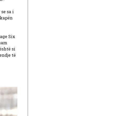
se sa i
 kapën
Page Six
duam
është si
endje të