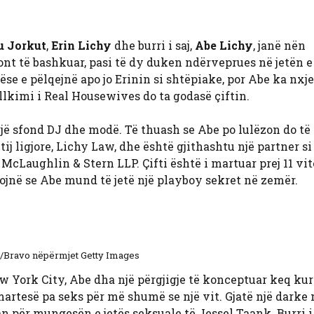
ju Jorkut
,
Erin Lichy
dhe burri i saj,
Abe Lichy
, janë nën
ront të bashkuar, pasi të dy duken ndërveprues në jetën e
se e pëlqejnë apo jo Erinin si shtëpiake, por Abe ka nxje
llkimi i Real Housewives do ta godasë çiftin.
jë sfond DJ dhe modë. Të thuash se Abe po lulëzon do të
 tij ligjore, Lichy Law, dhe është gjithashtu një partner s
 McLaughlin & Stern LLP. Çifti është i martuar prej 11 vi
hojnë se Abe mund të jetë një playboy sekret në zemër.
/Bravo nëpërmjet Getty Images
 York City, Abe dha një përgjigje të konceptuar keq kur
 martesë pa seks për më shumë se një vit. Gjatë një darke
n për mungesën e jetës seksuale të Jessel Taank. Burri i 