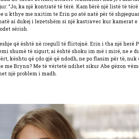
r: “Jo, ka një kontratë të tërë. Kam bërë një listë të tërë
 u kthye me nxitim te Erin po atë natë për të shpjeguar 
të ai dukej i lezetshëm si një kastravec kur kamerat e
odet sërish.
je që është në rregull të flirtojnë. Erin i tha një herë 
emi shumë të sigurt; ai është shoku im më i mirë, ne e 
ërt, kështu që çdo gjë që ndodh, ne po flasim për të, nuk 
rtoje me Brynn? Me të vërtetë ndihet sikur Abe gëzon vëm
et një problem i madh.