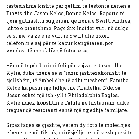
rastësishme kishte për qëllim të festonte nënën e
Travis dhe Jason Kelce, Donna Kelce. Raporte të
tjera gjithashtu sugjeruan që nëna e Swift, Andrea,
ishte e pranishme. Page Six Insider vuri në dukje
se si një vajzë e re vuri re Swift dhe nxori
telefonin e saj për të kapur këngëtaren, por
vendosi të mos klikojë foton e saj.
Për më tepër, burimi foli për vajzat e Jason dhe
Kylie, duke thënë se si “ishin jashtëzakonisht të
sjellshëm, të ëmbël dhe të adhurueshëm”. Familja
Kelce ka pasur një lidhje me Filadelfia. Ndërsa
Jason është një ish -yll i Philadelphia Eagles,
Kylie ndjek kopshtin e Talula në Instagram, duke
treguar që restoranti është një zgjedhje familjare.
Sipas faqes së gjashtë, vetëm dy foto të mbledhjes
e bënë atë në Tiktok, mirësjellje të një vëzhguesi të