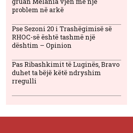
gruan Melania vjen me një
problem në arkë
Pse Sezoni 20 i Trashëgimisë së
RHOC-së është tashmë një
dështim – Opinion
Pas Ribashkimit të Luginës, Bravo
duhet ta bëjë këtë ndryshim
rregulli