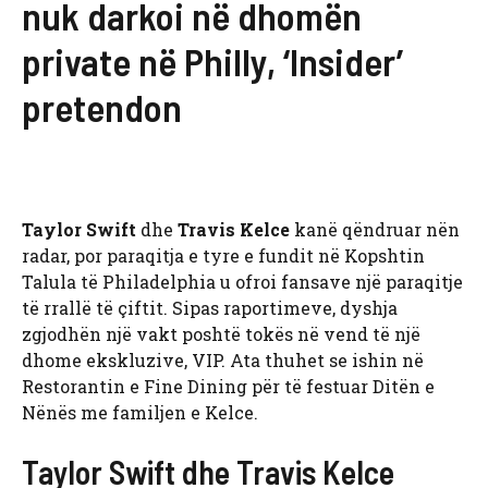
nuk darkoi në dhomën
private në Philly, ‘Insider’
pretendon
Taylor Swift
dhe
Travis Kelce
kanë qëndruar nën
radar, por paraqitja e tyre e fundit në Kopshtin
Talula të Philadelphia u ofroi fansave një paraqitje
të rrallë të çiftit. Sipas raportimeve, dyshja
zgjodhën një vakt poshtë tokës në vend të një
dhome ekskluzive, VIP. Ata thuhet se ishin në
Restorantin e Fine Dining për të festuar Ditën e
Nënës me familjen e Kelce.
Taylor Swift dhe Travis Kelce