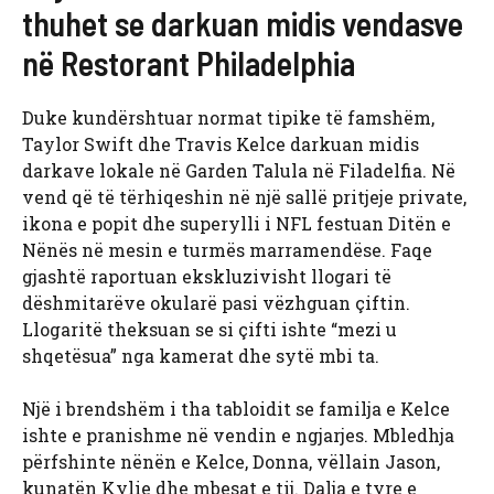
thuhet se darkuan midis vendasve
në Restorant Philadelphia
Duke kundërshtuar normat tipike të famshëm,
Taylor Swift dhe Travis Kelce darkuan midis
darkave lokale në Garden Talula në Filadelfia. Në
vend që të tërhiqeshin në një sallë pritjeje private,
ikona e popit dhe superylli i NFL festuan Ditën e
Nënës në mesin e turmës marramendëse. Faqe
gjashtë raportuan ekskluzivisht llogari të
dëshmitarëve okularë pasi vëzhguan çiftin.
Llogaritë theksuan se si çifti ishte “mezi u
shqetësua” nga kamerat dhe sytë mbi ta.
Një i brendshëm i tha tabloidit se familja e Kelce
ishte e pranishme në vendin e ngjarjes. Mbledhja
përfshinte nënën e Kelce, Donna, vëllain Jason,
kunatën Kylie dhe mbesat e tij. Dalja e tyre e