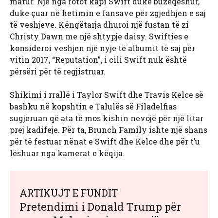
matur. Një nga fotot kapi Swift duke buzëqeshur,
duke çuar në hetimin e fansave për zgjedhjen e saj
të veshjeve. Këngëtarja dhuroi një fustan të zi
Christy Dawn me një shtypje daisy. Swifties e
konsideroi veshjen një nyje të albumit të saj për
vitin 2017, “Reputation”, i cili Swift nuk është
përsëri për të regjistruar.
Shikimi i rrallë i Taylor Swift dhe Travis Kelce së
bashku në kopshtin e Talulës së Filadelfias
sugjeruan që ata të mos kishin nevojë për një litar
prej kadifeje. Për ta, Brunch Family ishte një shans
për të festuar nënat e Swift dhe Kelce dhe për t’u
lëshuar nga kamerat e këqija.
ARTIKUJT E FUNDIT
Pretendimi i Donald Trump për