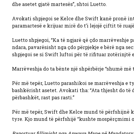
dhe asetet gjatë martesës”, shtoi Luetto.
Avokati shpjegoi se Kelce dhe Swift kanë pronë in
paramartesë e krijuar mirë do t’i lejojë çiftit të ruaj
Luetto shpjegoi, “Ka të ngjarë që çdo marrëveshje p
ndara, pavarësisht nga çdo përpjekje e bërë nga secil
shpjegoi se si Swift luftoi për të rifituar zotërinjtë
Marrëveshja do ta bënte një shpërbërje “shumë më të
Për më tepër, Luetto parashikoi se marrëveshja e ty
bashkërisht asetet. Avokati tha: “Ata thjesht do të 
përbashkët, rast pas rasti.”
Për më tepër, Swift dhe Kelce mund të përfshijnë 
tyre. Kjo mund të përfshijë “kushte mospërçmimi o
Raportuar fillimisht nga Anwaya Mane në Mandatory.