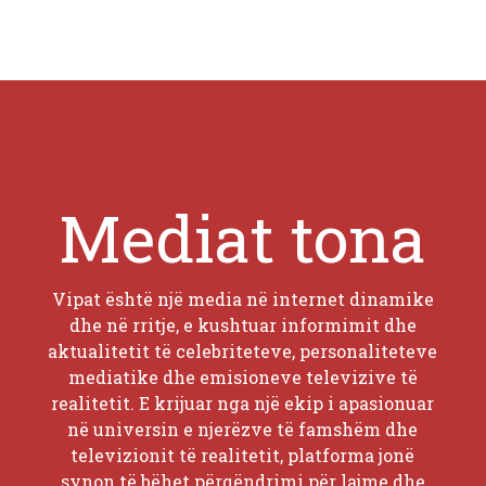
Mediat tona
Vipat është një media në internet dinamike
dhe në rritje, e kushtuar informimit dhe
aktualitetit të celebriteteve, personaliteteve
mediatike dhe emisioneve televizive të
realitetit. E krijuar nga një ekip i apasionuar
në universin e njerëzve të famshëm dhe
televizionit të realitetit, platforma jonë
synon të bëhet përqëndrimi për lajme dhe