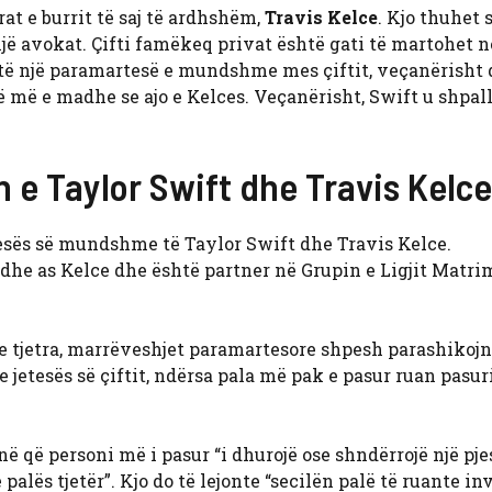
t e burrit të saj të ardhshëm,
Travis Kelce
. Kjo thuhet 
jë avokat. Çifti famëkeq privat është gati të martohet 
është një paramartesë e mundshme mes çiftit, veçanërisht
 më e madhe se ajo e Kelces. Veçanërisht, Swift u shpal
 e Taylor Swift dhe Travis Kelce
tesës së mundshme të Taylor Swift dhe Travis Kelce.
 dhe as Kelce dhe është partner në Grupin e Ligjit Matri
e tjetra, marrëveshjet paramartesore shpesh parashikojn
 jetesës së çiftit, ndërsa pala më pak e pasur ruan pasur
 që personi më i pasur “i dhurojë ose shndërrojë një pje
palës tjetër”. Kjo do të lejonte “secilën palë të ruante i