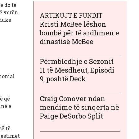
se do të
në verën
ARTIKUJT E FUNDIT
 duke
Kristi McBee lëshon
l
bombë për të ardhmen e
dinastisë McBee
Përmbledhje e Sezonit
11 të Mesdheut, Episodi
monial
9, poshtë Deck
Craig Conover ndan
ë që
inë e
mendime të sinqerta në
Paige DeSorbo Split
së të
nvestimet