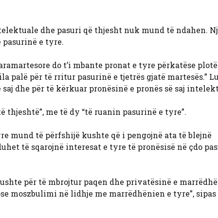
telektuale dhe pasuri që thjesht nuk mund të ndahen. N
ë pasurinë e tyre.
aramartesore do t’i mbante pronat e tyre përkatëse plotë
a palë për të rritur pasurinë e tjetrës gjatë martesës.” L
 e saj dhe për të kërkuar pronësinë e pronës së saj intelek
 thjeshtë”, me të dy “të ruanin pasurinë e tyre”.
re mund të përfshijë kushte që i pengojnë ata të blejnë
duhet të sqarojnë interesat e tyre të pronësisë në çdo pas
kushte për të mbrojtur paqen dhe privatësinë e marrëdhë
se moszbulimi në lidhje me marrëdhënien e tyre”, sipas 