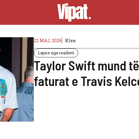
22 MAJ, 2026
Klea
Lajme nga realiteti
Taylor Swift mund t
faturat e Travis Kel