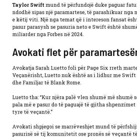
Taylor Swift
mund të përfundojë duke paguar fatura
ndodhë sipas një paramartese, të parashikuar nga n
e këtij viti. Një nga temat që i intereson fansat 
pasur parasysh se pasuria neto e Swift është shumë
miliarder nga Forbes në 2024.
Avokati flet për paramartesën
Avokatja Sarah Luetto foli për Page Six rreth mar
Veçanërisht, Luetto nuk është as i lidhur me Swift
dhe Familjar të Blank Rome.
Luetto tha: “Kur njëra palë vlen shumë më shumë s
pala më e pasur do të paguajë të gjitha shpenzimet e
tyre të veçantë.”
Avokati shpjegoi se marrëveshjet mund të përfshijnë
pasurisë së tij komunitetit ose pronës së veçantë të 