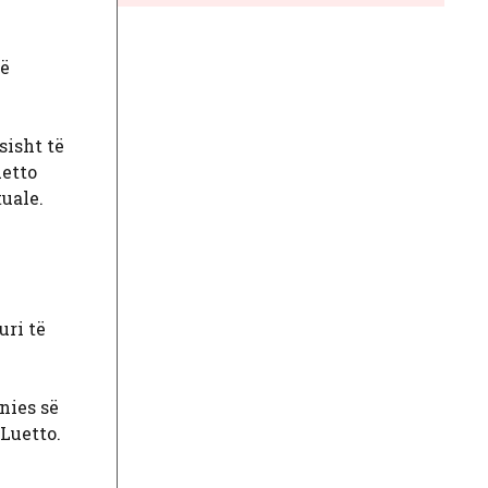
jë
sisht të
uetto
tuale.
uri të
nies së
Luetto.