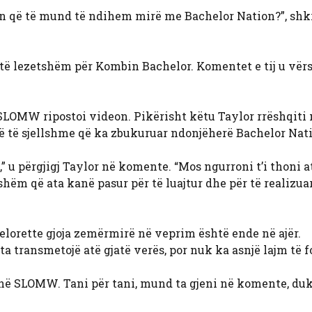
n që të mund të ndihem mirë me Bachelor Nation?”, shk
ak të lezetshëm për Kombin Bachelor. Komentet e tij u vë
 SLOMW ripostoi videon. Pikërisht këtu Taylor rrëshqiti 
ë të sjellshme që ka zbukuruar ndonjëherë Bachelor Nat
” u përgjigj Taylor në komente. “Mos ngurroni t’i thoni a
shëm që ata kanë pasur për të luajtur dhe për të realizua
lorette gjoja zemërmirë në veprim është ende në ajër.
ransmetojë atë gjatë verës, por nuk ka asnjë lajm të fo
o në SLOMW. Tani për tani, mund ta gjeni në komente, du