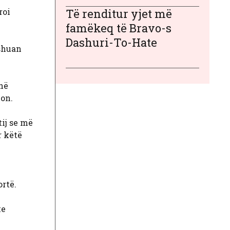
roi
Të renditur yjet më
famëkeq të Bravo-s
Dashuri-To-Hate
rshuan
në
ion.
tij se më
r këtë
rtë.
ke