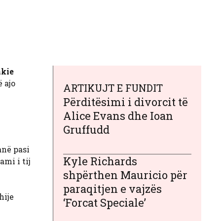
nkie
 ajo
ARTIKUJT E FUNDIT
Përditësimi i divorcit të
Alice Evans dhe Ioan
Gruffudd
anë pasi
Kyle Richards
mi i tij
shpërthen Mauricio për
paraqitjen e vajzës
hije
‘Forcat Speciale’