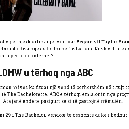
kohë për një duartrokitje. Anuluar
Beqare
yll
Taylor Fra
elor
mbi disa hije që hodhi në Instagram. Kush e dinte që
shin për të në internet?
t SLOMW u tërhoq nga ABC
Mormon Wives ka fituar një vend të përhershëm në titujt t
 të The Bachelorette. ABC e tërhoqi emisionin nga progra
 Ata janë ende të pasigurt se si të pastrojnë rrëmujën.
oni 29 i The Bachelor, vendosi të peshonte duke i hedhur 