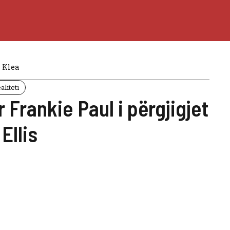
Klea
liteti
r Frankie Paul i përgjigjet
Ellis