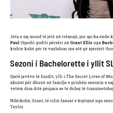
Jeta e saj mund të jetë në rrëmujë, por ajo ka ende 
Paul
thjesht goditi përsëri në
Grant Ellis
nga
Bach
kishte kohë për të vazhduar me atë që njerëzit tho
Sezoni i Bachelorette i ylli
Gjatë javëve të fundit, ylli i The Secret Lives of 
akuzat për dhunë në familje e prishën sezonin e saj
vetëm disa ditë përpara se të duhej të transmetohej.
Ndërkohë, Grant, të cilin fansat e kujtojnë nga sez
Taylor.