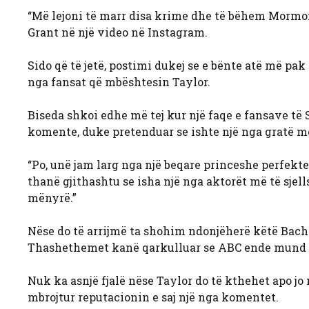
“Më lejoni të marr disa krime dhe të bëhem Mormo
Grant në një video në Instagram.
Sido që të jetë, postimi dukej se e bënte atë më p
nga fansat që mbështesin Taylor.
Biseda shkoi edhe më tej kur një faqe e fansave të
komente, duke pretenduar se ishte një nga gratë m
“Po, unë jam larg nga një beqare princeshe perfekte,
thanë gjithashtu se isha një nga aktorët më të sjell
mënyrë.”
Nëse do të arrijmë ta shohim ndonjëherë këtë Bache
Thashethemet kanë qarkulluar se ABC ende mund ta t
Nuk ka asnjë fjalë nëse Taylor do të kthehet apo j
mbrojtur reputacionin e saj një nga komentet.