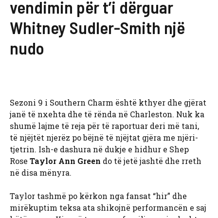
vendimin për t’i dërguar
Whitney Sudler-Smith një
nudo
Sezoni 9 i Southern Charm është kthyer dhe gjërat
janë të nxehta dhe të rënda në Charleston. Nuk ka
shumë lajme të reja për të raportuar deri më tani,
të njëjtët njerëz po bëjnë të njëjtat gjëra me njëri-
tjetrin. Ish-e dashura në dukje e hidhur e Shep
Rose
Taylor Ann Green
do të jetë jashtë dhe rreth
në disa mënyra.
Taylor tashmë po kërkon nga fansat “hir” dhe
mirëkuptim teksa ata shikojnë performancën e saj