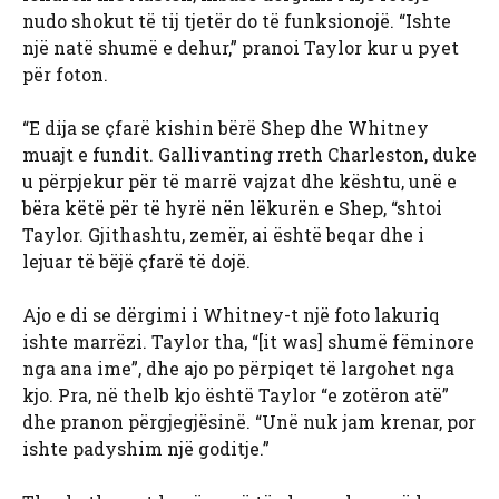
nudo shokut të tij tjetër do të funksionojë. “Ishte
një natë shumë e dehur,” pranoi Taylor kur u pyet
për foton.
“E dija se çfarë kishin bërë Shep dhe Whitney
muajt e fundit. Gallivanting rreth Charleston, duke
u përpjekur për të marrë vajzat dhe kështu, unë e
bëra këtë për të hyrë nën lëkurën e Shep, “shtoi
Taylor. Gjithashtu, zemër, ai është beqar dhe i
lejuar të bëjë çfarë të dojë.
Ajo e di se dërgimi i Whitney-t një foto lakuriq
ishte marrëzi. Taylor tha, “[it was] shumë fëminore
nga ana ime”, dhe ajo po përpiqet të largohet nga
kjo. Pra, në thelb kjo është Taylor “e zotëron atë”
dhe pranon përgjegjësinë. “Unë nuk jam krenar, por
ishte padyshim një goditje.”