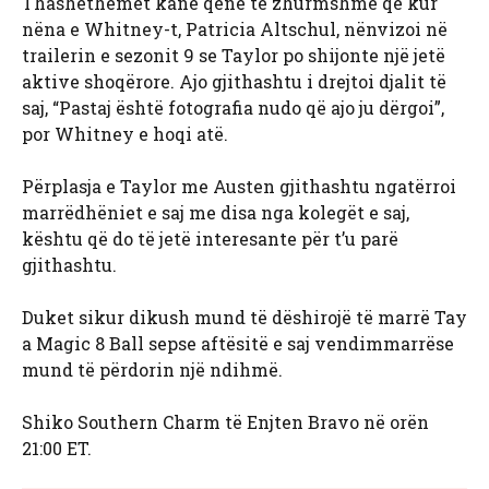
Thashethemet kanë qenë të zhurmshme që kur
nëna e Whitney-t, Patricia Altschul, nënvizoi në
trailerin e sezonit 9 se Taylor po shijonte një jetë
aktive shoqërore. Ajo gjithashtu i drejtoi djalit të
saj, “Pastaj është fotografia nudo që ajo ju dërgoi”,
por Whitney e hoqi atë.
Përplasja e Taylor me Austen gjithashtu ngatërroi
marrëdhëniet e saj me disa nga kolegët e saj,
kështu që do të jetë interesante për t’u parë
gjithashtu.
Duket sikur dikush mund të dëshirojë të marrë Tay
a Magic 8 Ball sepse aftësitë e saj vendimmarrëse
mund të përdorin një ndihmë.
Shiko Southern Charm të Enjten Bravo në orën
21:00 ET.