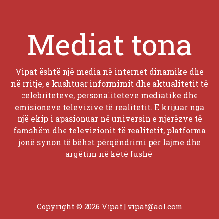
Mediat tona
Vipat është një media në internet dinamike dhe
në rritje, e kushtuar informimit dhe aktualitetit të
celebriteteve, personaliteteve mediatike dhe
emisioneve televizive të realitetit. E krijuar nga
një ekip i apasionuar në universin e njerëzve të
famshëm dhe televizionit të realitetit, platforma
jonë synon të bëhet përqëndrimi për lajme dhe
argëtim në këtë fushë.
Copyright © 2026 Vipat |
vipat@aol.com