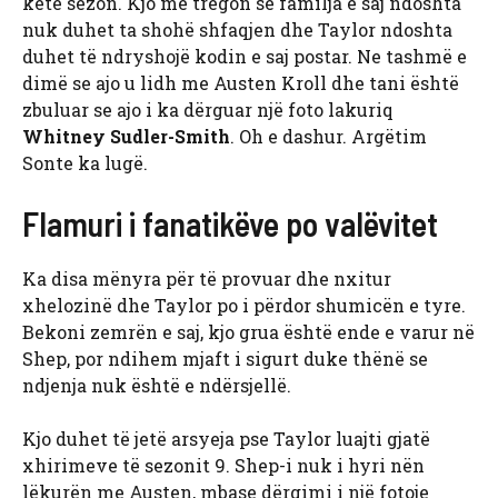
këtë sezon. Kjo më tregon se familja e saj ndoshta
nuk duhet ta shohë shfaqjen dhe Taylor ndoshta
duhet të ndryshojë kodin e saj postar. Ne tashmë e
dimë se ajo u lidh me Austen Kroll dhe tani është
zbuluar se ajo i ka dërguar një foto lakuriq
Whitney Sudler-Smith
. Oh e dashur. Argëtim
Sonte ka lugë.
Flamuri i fanatikëve po valëvitet
Ka disa mënyra për të provuar dhe nxitur
xhelozinë dhe Taylor po i përdor shumicën e tyre.
Bekoni zemrën e saj, kjo grua është ende e varur në
Shep, por ndihem mjaft i sigurt duke thënë se
ndjenja nuk është e ndërsjellë.
Kjo duhet të jetë arsyeja pse Taylor luajti gjatë
xhirimeve të sezonit 9. Shep-i nuk i hyri nën
lëkurën me Austen, mbase dërgimi i një fotoje