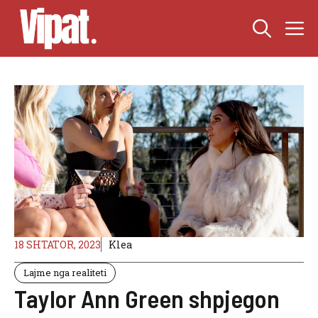
Skip
M
to
content
18 SHTATOR, 2023
Klea
Lajme nga realiteti
Taylor Ann Green shpjegon