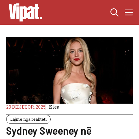
Skip
M
to
content
29 DHJETOR, 2025
Klea
Lajme nga realiteti
Sydney Sweeney në