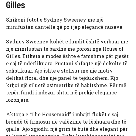
Gilles
Shikoni fotot e Sydney Sweeney me një
minifustan dantelle që po i jep elegancë nuseve:
Sydney Sweeney kohët e fundit është verbuar me
një minifustan të bardhë me porosi nga House of
Gilles. Etiketa e modës është e famshme për pjesët
e saj të ndërlikuara. Fustani shfaqte një dekolte të
sofistikuar. Ajo ishte e stolisur me një motiv
delikat floral dhe një panel të tejdukshëm. Kjo
krijoi një siluetë asimetrike të habitshme. Për më
tepër, fundi i ndezur shtoi një prekje elegance
lozonjare.
Aktorja e “The Housemaid” i mbajti flokët e saj
biondë të firmosur në valëzime të lëshuara dhe të
gjalla. Ajo zgjodhi një grim të butë dhe elegant për