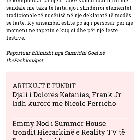
të kompletuar pamjen. Duke kombinuar mini me
sandale me taka të larta, ajo i shndërroi elementet
tradicionale të nusërisë në një deklaratë të modës
së lartë. Ky ansambël është po aq i përsosur për një
moment në tapetin e kuq si dhe për një festë
festive.
Raportuar fillimisht nga Samridhi Goel në
theFashionSpot.
ARTIKUJT E FUNDIT
Djali i Dolores Katanias, Frank Jr.
lidh kurorë me Nicole Perricho
Emmy Nod i Summer House
trondit Hierarkinë e Reality TV të