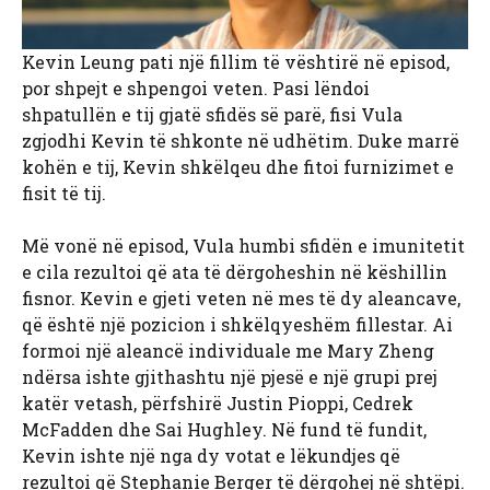
Kevin Leung pati një fillim të vështirë në episod,
por shpejt e shpengoi veten. Pasi lëndoi
shpatullën e tij gjatë sfidës së parë, fisi Vula
zgjodhi Kevin të shkonte në udhëtim. Duke marrë
kohën e tij, Kevin shkëlqeu dhe fitoi furnizimet e
fisit të tij.
Më vonë në episod, Vula humbi sfidën e imunitetit
e cila rezultoi që ata të dërgoheshin në këshillin
fisnor. Kevin e gjeti veten në mes të dy aleancave,
që është një pozicion i shkëlqyeshëm fillestar. Ai
formoi një aleancë individuale me Mary Zheng
ndërsa ishte gjithashtu një pjesë e një grupi prej
katër vetash, përfshirë Justin Pioppi, Cedrek
McFadden dhe Sai Hughley. Në fund të fundit,
Kevin ishte një nga dy votat e lëkundjes që
rezultoi që Stephanie Berger të dërgohej në shtëpi.