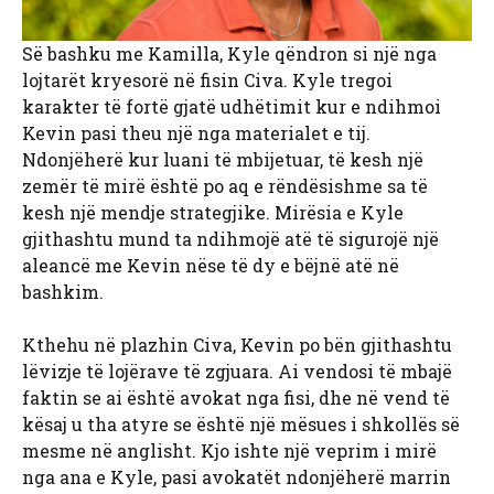
Së bashku me Kamilla, Kyle qëndron si një nga
lojtarët kryesorë në fisin Civa. Kyle tregoi
karakter të fortë gjatë udhëtimit kur e ndihmoi
Kevin pasi theu një nga materialet e tij.
Ndonjëherë kur luani të mbijetuar, të kesh një
zemër të mirë është po aq e rëndësishme sa të
kesh një mendje strategjike. Mirësia e Kyle
gjithashtu mund ta ndihmojë atë të sigurojë një
aleancë me Kevin nëse të dy e bëjnë atë në
bashkim.
Kthehu në plazhin Civa, Kevin po bën gjithashtu
lëvizje të lojërave të zgjuara. Ai vendosi të mbajë
faktin se ai është avokat nga fisi, dhe në vend të
kësaj u tha atyre se është një mësues i shkollës së
mesme në anglisht. Kjo ishte një veprim i mirë
nga ana e Kyle, pasi avokatët ndonjëherë marrin