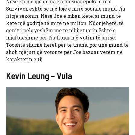
Nëse ka një gjë që na ka mësuar epoka e re e
Survivor, është se një lojë e mirë sociale mund t’ju
fitojë sezonin. Nëse Joe e mban këtë, ai mund të
ketë një goditje të mirë në milion. Ndonjëherë, të
qenit i pëlqyeshëm me të mbijetuarin është e
mjaftueshme për t’ju fituar një votim të jurisë.
Tooshtë shumë herët për të thënë, por unë mund të
shoh një juri që votonte për Joe bazuar vetëm në
karakterin e tij.
Kevin Leung – Vula