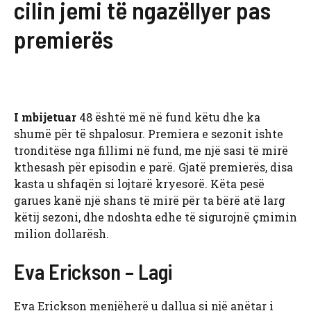
cilin jemi të ngazëllyer pas
premierës
I mbijetuar
48 është më në fund këtu dhe ka
shumë për të shpalosur. Premiera e sezonit ishte
tronditëse nga fillimi në fund, me një sasi të mirë
kthesash për episodin e parë. Gjatë premierës, disa
kasta u shfaqën si lojtarë kryesorë. Këta pesë
garues kanë një shans të mirë për ta bërë atë larg
këtij sezoni, dhe ndoshta edhe të sigurojnë çmimin
milion dollarësh.
Eva Erickson – Lagi
Eva Erickson menjëherë u dallua si një anëtar i