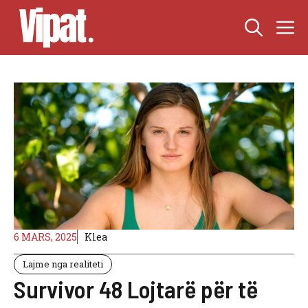
Skip
M
to
content
6 MARS, 2025
Klea
Lajme nga realiteti
Survivor 48 Lojtarë për të