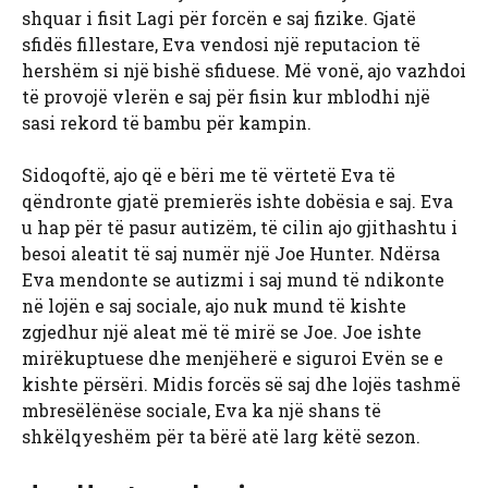
shquar i fisit Lagi për forcën e saj fizike. Gjatë
sfidës fillestare, Eva vendosi një reputacion të
hershëm si një bishë sfiduese. Më vonë, ajo vazhdoi
të provojë vlerën e saj për fisin kur mblodhi një
sasi rekord të bambu për kampin.
Sidoqoftë, ajo që e bëri me të vërtetë Eva të
qëndronte gjatë premierës ishte dobësia e saj. Eva
u hap për të pasur autizëm, të cilin ajo gjithashtu i
besoi aleatit të saj numër një Joe Hunter. Ndërsa
Eva mendonte se autizmi i saj mund të ndikonte
në lojën e saj sociale, ajo nuk mund të kishte
zgjedhur një aleat më të mirë se Joe. Joe ishte
mirëkuptuese dhe menjëherë e siguroi Evën se e
kishte përsëri. Midis forcës së saj dhe lojës tashmë
mbresëlënëse sociale, Eva ka një shans të
shkëlqyeshëm për ta bërë atë larg këtë sezon.