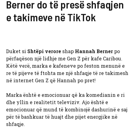
Berner do të presë shfaqjen
e takimeve në TikTok
Duket si
Shtëpi verore
shap
Hannah Berner
po
përfaqëson një lidhje me Gen Z për kafe Caribou.
Këtë verë, marka e kafeneve po feston menunë e
re të pijeve të ftohta me një shfaqje të re takimesh
në internet Gen Z që Hannah po pret!
Marka është e emocionuar që ka komedianin e ri
dhe yllin e realitetit televiziv. Ajo është e
emocionuar që mund të kombinojë dashurinë e saj
për të bashkuar të huajt dhe pijet energjike në
shfaqje.