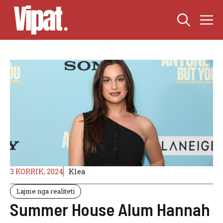
Skip
M
to
content
3 KORRIK, 2024
Klea
Lajme nga realiteti
Summer House Alum Hannah