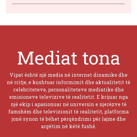
Mediat tona
Vipat është një media në internet dinamike dhe
në rritje, e kushtuar informimit dhe aktualitetit të
celebriteteve, personaliteteve mediatike dhe
emisioneve televizive të realitetit. E krijuar nga
një ekip i apasionuar në universin e njerëzve të
famshëm dhe televizionit të realitetit, platforma
jonë synon të bëhet përqëndrimi për lajme dhe
argëtim në këtë fushë.