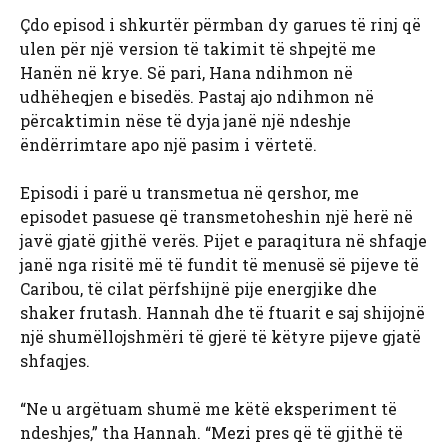
Çdo episod i shkurtër përmban dy garues të rinj që
ulen për një version të takimit të shpejtë me
Hanën në krye. Së pari, Hana ndihmon në
udhëheqjen e bisedës. Pastaj ajo
ndihmon në
përcaktimin nëse të dyja janë një ndeshje
ëndërrimtare apo një pasim i vërtetë.
Episodi i parë u transmetua në qershor, me
episodet pasuese që transmetoheshin një herë në
javë gjatë gjithë verës. Pijet e paraqitura në shfaqje
janë nga risitë më të fundit të menusë së pijeve të
Caribou, të cilat përfshijnë pije energjike dhe
shaker frutash. Hannah dhe të ftuarit e saj shijojnë
një shumëllojshmëri të gjerë të këtyre pijeve gjatë
shfaqjes.
“Ne u argëtuam shumë me këtë eksperiment të
ndeshjes,” tha Hannah. “Mezi pres që të gjithë të