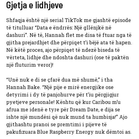
Gjetja e lidhjeve
Shfaqja është një serial TikTok me gjashtë episode
të titulluar “Data e ëndrrës: Një gllënjkë në
dashuri”. Në të, Hannah flet me disa të ftuar nga të
gjitha prejardhjet dhe përpiqet t’i bëjë ata të hapen.
Në këtë proces, ajo përpiqet të ndezë biseda të
vërteta, lidhje dhe ndoshta dashuri (ose të paktën
një fluturim veror)!
“Unë nuk e di se çfarë dua më shumë,” i tha
Hannah Bake. “Një pije e mirë energjike ose
detyrimi i dy të panjohurve për t’iu përgjigjur
pyetjeve personale! Kështu që kur Caribou m’u
afrua me idenë e tyre për Dream Date, e dija se
ishte një mundësi që nuk mund ta humbisja!” Ajo
gjithashtu pranoi se premtimi i pijeve të
pakufizuara Blue Raspberry Energy nuk dëmtoi as.