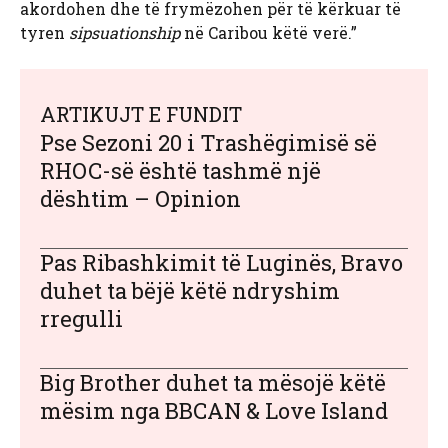
akordohen dhe të frymëzohen për të kërkuar të
tyren
sipsuationship
në Caribou këtë verë.”
ARTIKUJT E FUNDIT
Pse Sezoni 20 i Trashëgimisë së
RHOC-së është tashmë një
dështim – Opinion
Pas Ribashkimit të Luginës, Bravo
duhet ta bëjë këtë ndryshim
rregulli
Big Brother duhet ta mësojë këtë
mësim nga BBCAN & Love Island