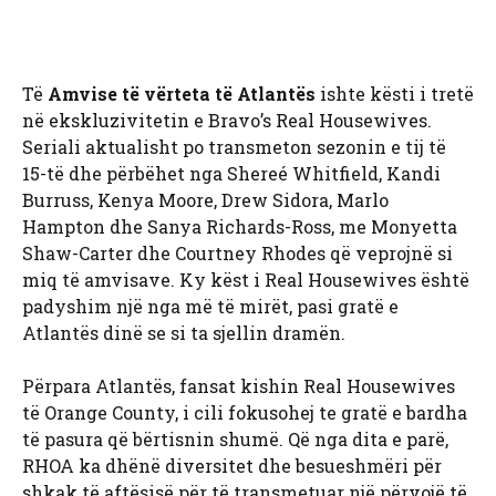
Të
Amvise të vërteta të Atlantës
ishte kësti i tretë
në ekskluzivitetin e Bravo’s Real Housewives.
Seriali aktualisht po transmeton sezonin e tij të
15-të dhe përbëhet nga Shereé Whitfield, Kandi
Burruss, Kenya Moore, Drew Sidora, Marlo
Hampton dhe Sanya Richards-Ross, me Monyetta
Shaw-Carter dhe Courtney Rhodes që veprojnë si
miq të amvisave. Ky këst i Real Housewives është
padyshim një nga më të mirët, pasi gratë e
Atlantës dinë se si ta sjellin dramën.
Përpara Atlantës, fansat kishin Real Housewives
të Orange County, i cili fokusohej te gratë e bardha
të pasura që bërtisnin shumë. Që nga dita e parë,
RHOA ka dhënë diversitet dhe besueshmëri për
shkak të aftësisë për të transmetuar një përvojë të