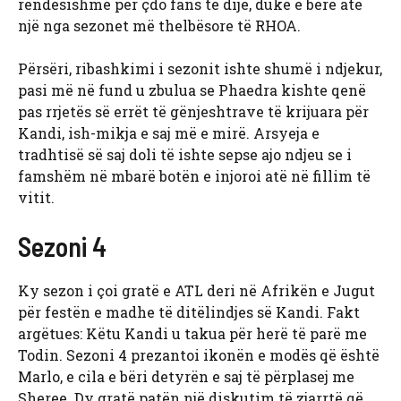
rëndësishme për çdo fans të dijë, duke e bërë atë
një nga sezonet më thelbësore të RHOA.
Përsëri, ribashkimi i sezonit ishte shumë i ndjekur,
pasi më në fund u zbulua se Phaedra kishte qenë
pas rrjetës së errët të gënjeshtrave të krijuara për
Kandi, ish-mikja e saj më e mirë. Arsyeja e
tradhtisë së saj doli të ishte sepse ajo ndjeu se i
famshëm në mbarë botën e injoroi atë në fillim të
vitit.
Sezoni 4
Ky sezon i çoi gratë e ATL deri në Afrikën e Jugut
për festën e madhe të ditëlindjes së Kandi. Fakt
argëtues: Këtu Kandi u takua për herë të parë me
Todin. Sezoni 4 prezantoi ikonën e modës që është
Marlo, e cila e bëri detyrën e saj të përplasej me
Sheree. Dy gratë patën një diskutim të zjarrtë që