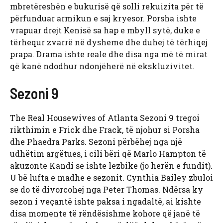
mbretëreshën e bukurisë që solli rekuizita për të
përfunduar armikun e saj kryesor. Porsha ishte
vrapuar drejt Kenisë sa hap e mbyll sytë, duke e
tërhequr zvarrë në dysheme dhe duhej të tërhiqej
prapa. Drama ishte reale dhe disa nga më të mirat
që kanë ndodhur ndonjëherë në ekskluzivitet.
Sezoni 9
The Real Housewives of Atlanta Sezoni 9 tregoi
rikthimin e Frick dhe Frack, të njohur si Porsha
dhe Phaedra Parks. Sezoni përbëhej nga një
udhëtim argëtues, i cili bëri që Marlo Hampton të
akuzonte Kandi se ishte lezbike (jo herën e fundit).
U bë lufta e madhe e sezonit. Cynthia Bailey zbuloi
se do të divorcohej nga Peter Thomas. Ndërsa ky
sezon i veçantë ishte paksa i ngadaltë, ai kishte
disa momente të rëndësishme kohore që janë të