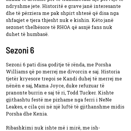
ndryshme jete. Historitë e grave janë interesante
dhe të përziera me pak shpirt shtesë që disa nga
shfaqjet e tjera thjesht nuk e kishin. Këto janë
sezonet thelbësore të RHOA që asnjë fans nuk
duhet të humbasë.
Sezoni 6
Sezoni 6 pati disa goditje të rënda, me Porsha
Williams që po merrej me divorcin e saj. Historia
tjetër kryesore tregoi se Kandi duhej të merrej me
nënën e saj, Mama Joyce, duke refuzuar të
pranonte burrin e saj të ri, Todd Tucker. Kishte
gjithashtu festë me pizhame nga ferri i NeNe
Leakes, e cila çoi në një luftë të gjithanshme midis
Porsha dhe Kenia.
Ribashkimi nuk ishte më i mirë, me ish-