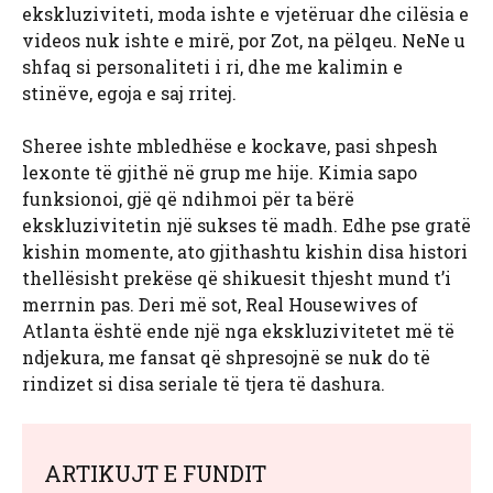
ekskluziviteti, moda ishte e vjetëruar dhe cilësia e
videos nuk ishte e mirë, por Zot, na pëlqeu. NeNe u
shfaq si personaliteti i ri, dhe me kalimin e
stinëve, egoja e saj rritej.
Sheree ishte mbledhëse e kockave, pasi shpesh
lexonte të gjithë në grup me hije. Kimia sapo
funksionoi, gjë që ndihmoi për ta bërë
ekskluzivitetin një sukses të madh. Edhe pse gratë
kishin momente, ato gjithashtu kishin disa histori
thellësisht prekëse që shikuesit thjesht mund t’i
merrnin pas. Deri më sot, Real Housewives of
Atlanta është ende një nga ekskluzivitetet më të
ndjekura, me fansat që shpresojnë se nuk do të
rindizet si disa seriale të tjera të dashura.
ARTIKUJT E FUNDIT