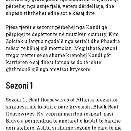
përbëhej nga asnjë fjalë, vetëm dërdëllisje, dhe
shpesh rikthehet edhe sot e kësaj dite.
Pjesa tjetër e sezonit përbëhej nga Kandi që
përpiqej të depërtonte në muzikën country, Kim
Zolciak u largua ngadalë nga seriali dhe Phaedra
mësoi të bëhej një mortician. Megjithatë, sezoni
tregoi vërtet se sa shumë krenohej Kandi për
karrierën e saj dhe u forcua se do të ishte
gjithmonë një nga amvisat kryesore.
Sezoni 1
Sezoni 1 i Real Housewives of Atlanta prezantoi
shikuesit me kastin e parë kryesisht Black Real
Housewives. Ky veprim meriton respekt, pasi
Bravo u përqendrua te anëtarët e kastit të bardhë
deri atëherë. Ashtu si shumë sezone të para të një