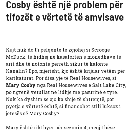
Cosby është një problem për
tifozët e vërtetë të amvisave
Kujt nuk do t’i pëlqente të zgjohej si Scrooge
McDuck, të hidhej në kasafortën e monedhave të
arit dhe të notonte përreth sikur të kalonte
Kanalin? Epo, mjerisht, kjo është krijuar vetëm për
karikaturat. Por disa yje të Real Housewives, si
Mary Cosby
nga Real Housewives e Salt Lake City,
po ngrenë vetullat në lidhje me pasurinë e tyre.
Nuk ka dyshim se ajo ka shije të shtrenjtë, por
pyetja e vërtetë është, si financohet stili luksoz i
jetesës së Mary Cosby?
Mary është rikthyer për sezonin 4, megjithëse