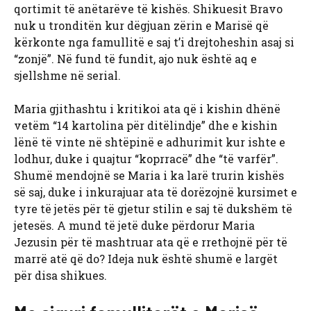
qortimit të anëtarëve të kishës. Shikuesit Bravo
nuk u tronditën kur dëgjuan zërin e Marisë që
kërkonte nga famullitë e saj t’i drejtoheshin asaj si
“zonjë”. Në fund të fundit, ajo nuk është aq e
sjellshme në serial.
Maria gjithashtu i kritikoi ata që i kishin dhënë
vetëm “14 kartolina për ditëlindje” dhe e kishin
lënë të vinte në shtëpinë e adhurimit kur ishte e
lodhur, duke i quajtur “koprracë” dhe “të varfër”.
Shumë mendojnë se Maria i ka larë trurin kishës
së saj, duke i inkurajuar ata të dorëzojnë kursimet e
tyre të jetës për të gjetur stilin e saj të dukshëm të
jetesës. A mund të jetë duke përdorur Maria
Jezusin për të mashtruar ata që e rrethojnë për të
marrë atë që do? Ideja nuk është shumë e largët
për disa shikues.