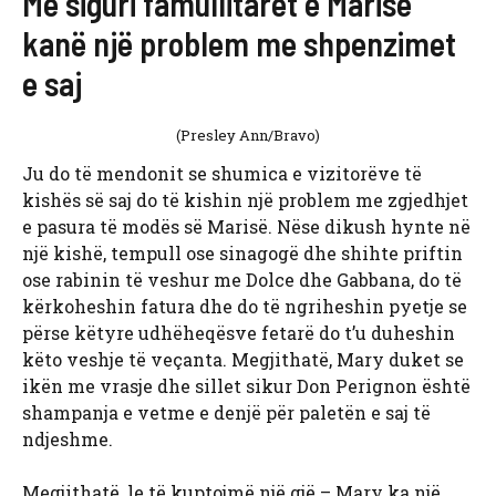
Me siguri famullitarët e Marisë
kanë një problem me shpenzimet
e saj
(Presley Ann/Bravo)
Ju do të mendonit se shumica e vizitorëve të
kishës së saj do të kishin një problem me zgjedhjet
e pasura të modës së Marisë. Nëse dikush hynte në
një kishë, tempull ose sinagogë dhe shihte priftin
ose rabinin të veshur me Dolce dhe Gabbana, do të
kërkoheshin fatura dhe do të ngriheshin pyetje se
përse këtyre udhëheqësve fetarë do t’u duheshin
këto veshje të veçanta. Megjithatë, Mary duket se
ikën me vrasje dhe sillet sikur Don Perignon është
shampanja e vetme e denjë për paletën e saj të
ndjeshme.
Megjithatë, le të kuptojmë një gjë – Mary ka një