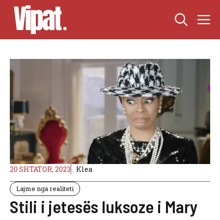
Skip
M
to
content
20 SHTATOR, 2023
Klea
Lajme nga realiteti
Stili i jetesës luksoze i Mary