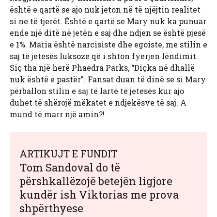
është e qartë se ajo nuk jeton në të njëjtin realitet
si ne të tjerët. Është e qartë se Mary nuk ka punuar
ende një ditë në jetën e saj dhe ndjen se është pjesë
e 1%. Maria është narcisiste dhe egoiste, me stilin e
saj të jetesës luksoze që i shton fyerjen lëndimit.
Siç tha një herë Phaedra Parks, “Diçka në dhallë
nuk është e pastër”. Fansat duan të dinë se si Mary
përballon stilin e saj të lartë të jetesës kur ajo
duhet të shërojë mëkatet e ndjekësve të saj. A
mund të marr një amin?!
ARTIKUJT E FUNDIT
Tom Sandoval do të
përshkallëzojë betejën ligjore
kundër ish Viktorias me prova
shpërthyese