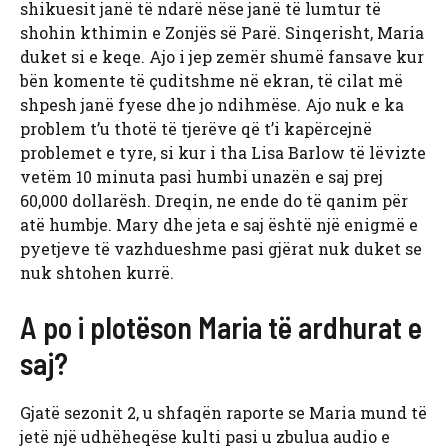
shikuesit janë të ndarë nëse janë të lumtur të
shohin kthimin e Zonjës së Parë. Sinqerisht, Maria
duket si e keqe. Ajo i jep zemër shumë fansave kur
bën komente të çuditshme në ekran, të cilat më
shpesh janë fyese dhe jo ndihmëse. Ajo nuk e ka
problem t’u thotë të tjerëve që t’i kapërcejnë
problemet e tyre, si kur i tha Lisa Barlow të lëvizte
vetëm 10 minuta pasi humbi unazën e saj prej
60,000 dollarësh. Dreqin, ne ende do të qanim për
atë humbje. Mary dhe jeta e saj është një enigmë e
pyetjeve të vazhdueshme pasi gjërat nuk duket se
nuk shtohen kurrë.
A po i plotëson Maria të ardhurat e
saj?
Gjatë sezonit 2, u shfaqën raporte se Maria mund të
jetë një udhëheqëse kulti pasi u zbulua audio e