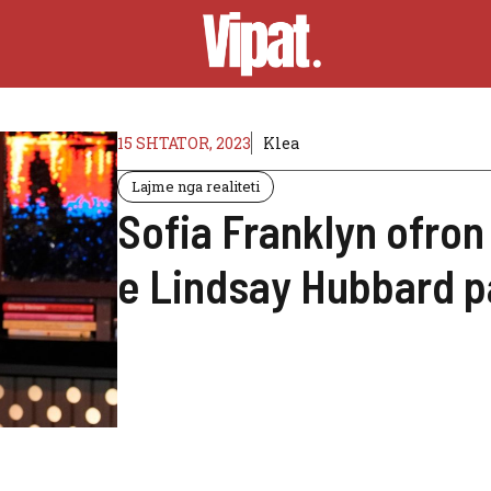
15 SHTATOR, 2023
Klea
Lajme nga realiteti
Sofia Franklyn ofron
e Lindsay Hubbard p