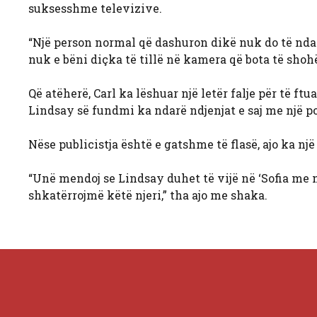
suksesshme televizive.
“Një person normal që dashuron dikë nuk do të nda
nuk e bëni diçka të tillë në kamera që bota të shohë
Që atëherë, Carl ka lëshuar një letër falje për të ftu
Lindsay së fundmi ka ndarë ndjenjat e saj me një p
Nëse publicistja është e gatshme të flasë, ajo ka nj
“Unë mendoj se Lindsay duhet të vijë në ‘Sofia me 
shkatërrojmë këtë njeri,” tha ajo me shaka.