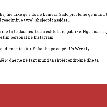
hej me dikë që e do në kamera. Sado probleme që mund t
 reagimin e tyre”, shpjegoi insajderi.
arit e tij të dasmës. Letra është bërë publike. Nga ana e saj
ostim personal në Instagram.
ë audiencë të etur. Sofia tha po aq për Us Weekly.
një F’ dhe ne në fakt mund ta shpërqendrojmë dhe ta