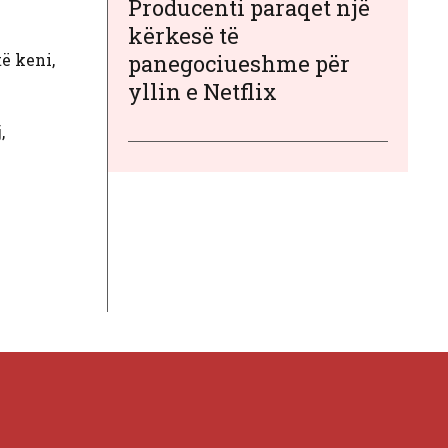
Producenti paraqet një
kërkesë të
ë keni,
panegociueshme për
yllin e Netflix
,