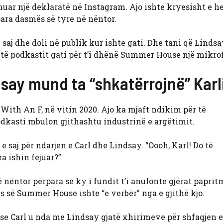
huar një deklaratë në Instagram. Ajo ishte kryesisht e h
ara dasmës së tyre në nëntor.
saj dhe doli në publik kur ishte gati. Dhe tani që Linds
s të podkastit gati për t’i dhënë Summer House një mikro
say mund ta “shkatërrojnë” Karl
a With An F, në vitin 2020. Ajo ka mjaft ndikim për të
odkasti mbulon gjithashtu industrinë e argëtimit.
 saj për ndarjen e Carl dhe Lindsay. “Oooh, Karl! Do të
ra ishin fejuar?”
nëntor përpara se ky i fundit t’i anulonte gjërat paprit
ës së Summer House ishte “e verbër” nga e gjithë kjo.
oi se Carl u nda me Lindsay gjatë xhirimeve për shfaqjen e