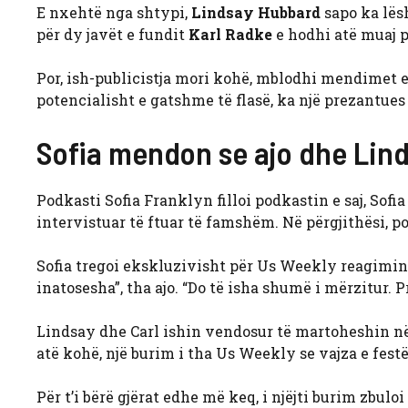
E nxehtë nga shtypi,
Lindsay Hubbard
sapo ka lës
për dy javët e fundit
Karl Radke
e hodhi atë muaj p
Por, ish-publicistja mori kohë, mblodhi mendimet e 
potencialisht e gatshme të flasë, ka një prezantue
Sofia mendon se ajo dhe Lind
Podkasti Sofia Franklyn filloi podkastin e saj, Sofi
intervistuar të ftuar të famshëm. Në përgjithësi, p
Sofia tregoi ekskluzivisht për Us Weekly reagimin e
inatosesha”, tha ajo. “Do të isha shumë i mërzitur. P
Lindsay dhe Carl ishin vendosur të martoheshin në 
atë kohë, një burim i tha Us Weekly se vajza e fest
Për t’i bërë gjërat edhe më keq, i njëjti burim zbul