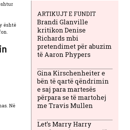
eshtur
ARTIKUJT E FUNDIT
Brandi Glanville
ay është
kritikon Denise
fon.
Richards mbi
pretendimet për abuzim
in
të Aaron Phypers
Gina Kirschenheiter e
bën të qartë qëndrimin
e saj para martesës
përpara se të martohej
me Travis Mullen
mas. Në
Let’s Marry Harry