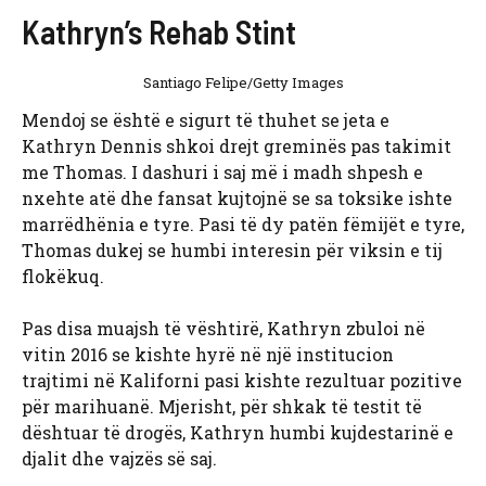
Kathryn’s Rehab Stint
Santiago Felipe/Getty Images
Mendoj se është e sigurt të thuhet se jeta e
Kathryn Dennis shkoi drejt greminës pas takimit
me Thomas. I dashuri i saj më i madh shpesh e
nxehte atë dhe fansat kujtojnë se sa toksike ishte
marrëdhënia e tyre. Pasi të dy patën fëmijët e tyre,
Thomas dukej se humbi interesin për viksin e tij
flokëkuq.
Pas disa muajsh të vështirë, Kathryn zbuloi në
vitin 2016 se kishte hyrë në një institucion
trajtimi në Kaliforni pasi kishte rezultuar pozitive
për marihuanë. Mjerisht, për shkak të testit të
dështuar të drogës, Kathryn humbi kujdestarinë e
djalit dhe vajzës së saj.