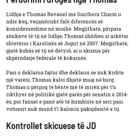
Lidhja e Thomas Ravanel me Southern Charm u
ndie keq, veçanërisht falë diferencës së
konsiderueshme në moshë. Megjithatë, përpara
zënkave të tij në lidhje, Thomas shërbeu si arkëtar
shtetëror i Karolinës së Jugut në 2007. Megjithatë,
gjatë kohës së tij në detyrë, ai u akuzua për
shpërndarje federale të kokainës.
Pasi u deklarua fajtor dhe deklaroi se nuk kishte
një varësi, Thomas kaloi dhjetë muaj në burg.
Thomas u përpoq të bënte më të mirën për t’u
rikthyer në politikë gjatë garës për senatin e 2014-
ës, por fansat e panë atë të humbiste në seri pasi
votuesit nuk mund t’i kalonin pakujdesitë e tij.
Kontrollet skicuese të JD