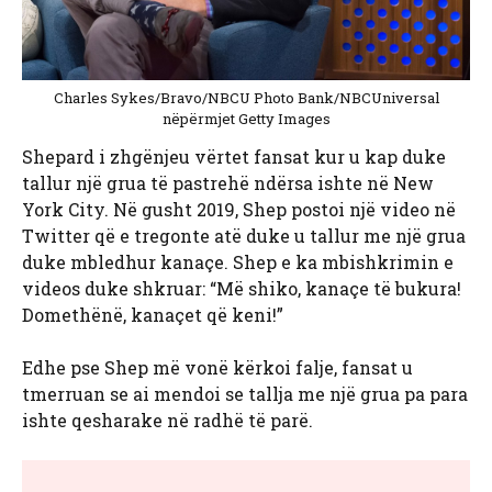
Charles Sykes/Bravo/NBCU Photo Bank/NBCUniversal
nëpërmjet Getty Images
Shepard i zhgënjeu vërtet fansat kur u kap duke
tallur një grua të pastrehë ndërsa ishte në New
York City. Në gusht 2019, Shep postoi një video në
Twitter që e tregonte atë duke u tallur me një grua
duke mbledhur kanaçe. Shep e ka mbishkrimin e
videos duke shkruar: “Më shiko, kanaçe të bukura!
Domethënë, kanaçet që keni!”
Edhe pse Shep më vonë kërkoi falje, fansat u
tmerruan se ai mendoi se tallja me një grua pa para
ishte qesharake në radhë të parë.