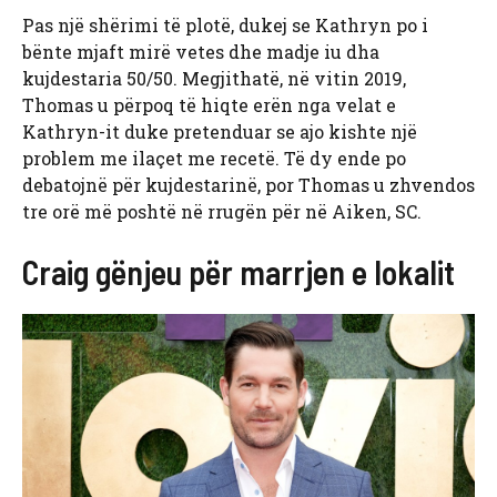
Pas një shërimi të plotë, dukej se Kathryn po i
bënte mjaft mirë vetes dhe madje iu dha
kujdestaria 50/50. Megjithatë, në vitin 2019,
Thomas u përpoq të hiqte erën nga velat e
Kathryn-it duke pretenduar se ajo kishte një
problem me ilaçet me recetë. Të dy ende po
debatojnë për kujdestarinë, por Thomas u zhvendos
tre orë më poshtë në rrugën për në Aiken, SC.
Craig gënjeu për marrjen e lokalit