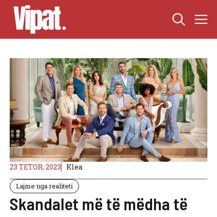
Skip
M
to
content
23 TETOR, 2023
Klea
Lajme nga realiteti
Skandalet më të mëdha të