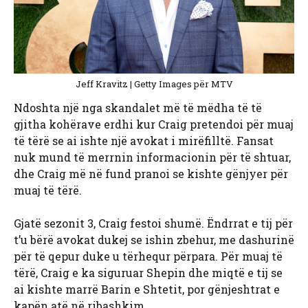
Jeff Kravitz | Getty Images për MTV
Ndoshta një nga skandalet më të mëdha të të
gjitha kohërave erdhi kur Craig pretendoi për muaj
të tërë se ai ishte një avokat i mirëfilltë. Fansat
nuk mund të merrnin informacionin për të shtuar,
dhe Craig më në fund pranoi se kishte gënjyer për
muaj të tërë.
Gjatë sezonit 3, Craig festoi shumë. Ëndrrat e tij për
t’u bërë avokat dukej se ishin zbehur, me dashurinë
për të qepur duke u tërhequr përpara. Për muaj të
tërë, Craig e ka siguruar Shepin dhe miqtë e tij se
ai kishte marrë Barin e Shtetit, por gënjeshtrat e
kapën atë në ribashkim.