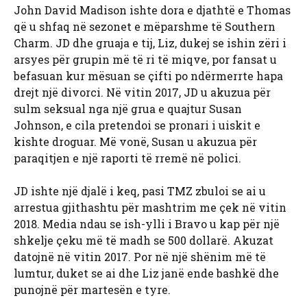
John David Madison ishte dora e djathtë e Thomas
që u shfaq në sezonet e mëparshme të Southern
Charm. JD dhe gruaja e tij, Liz, dukej se ishin zëri i
arsyes për grupin më të ri të miqve, por fansat u
befasuan kur mësuan se çifti po ndërmerrte hapa
drejt një divorci. Në vitin 2017, JD u akuzua për
sulm seksual nga një grua e quajtur Susan
Johnson, e cila pretendoi se pronari i uiskit e
kishte droguar. Më vonë, Susan u akuzua për
paraqitjen e një raporti të rremë në polici.
JD ishte një djalë i keq, pasi TMZ zbuloi se ai u
arrestua gjithashtu për mashtrim me çek në vitin
2018. Media ndau se ish-ylli i Bravo u kap për një
shkelje çeku më të madh se 500 dollarë. Akuzat
datojnë në vitin 2017. Por në një shënim më të
lumtur, duket se ai dhe Liz janë ende bashkë dhe
punojnë për martesën e tyre.