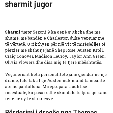
sharmit jugor
Sharmi jugor
Sezoni 9 ka qenë gjithçka dhe më
shumë, me bandën e Charleston duke vepruar me
të vërtetë. U rikthyen për një vit të mirësjelljes të
përzier me shthurje janë Shep Rose, Austen Kroll,
Craig Conover, Madison LeCroy, Taylor Ann Green,
Olivia Flowers dhe disa miq të tjerë mbështetës.
Veçanërisht këta personalitete janë gjendur në një
dramë, falë faktit që Austen nuk mund ta mbante
atë në pantallona. Mirëpo, para tradhtisë
incestuale, ka pasur edhe skandale të tjera që kanë
rënë në sy të shikuesve.
Përdorimi i drogës nga Thomas