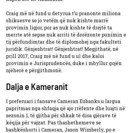
Craig më në fund u detyrua t’u pranonte miliona
shikuesve se jo vetëm që nuk kishte marrë
provimin ligjor, por as nuk kishte të drejtë ta
merrte atë sepse nuk arriti të dorëzonte punimin e
tij përfundimtar dhe të diplomohej nga fakulteti
juridik. Gënjeshtrat! Gënjeshtrat! Megjithatë, në
prill 2017, Craig më në fund u ul dhe kaloi
provimin e Jurisprudencës, duke i mbyllur gojën
njëherë e përgjithmonë.
Dalja e Kameranit
I preferuari i fansave Cameran Eubanks u largua
papritmas nga shfaqja që ajo rrëfente dhe luajti në
sezonin 1, të gjitha për shkak të disa gjërave të
këqija për vajzat. Pas thashethemeve se
bashkëshorti i Cameran, Jason Wimberly, po e