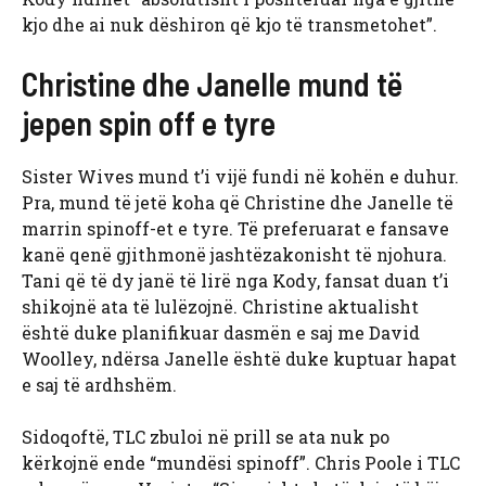
kjo dhe ai nuk dëshiron që kjo të transmetohet”.
Christine dhe Janelle mund të
jepen spin off e tyre
Sister Wives mund t’i vijë fundi në kohën e duhur.
Pra, mund të jetë koha që Christine dhe Janelle të
marrin spinoff-et e tyre. Të preferuarat e fansave
kanë qenë gjithmonë jashtëzakonisht të njohura.
Tani që të dy janë të lirë nga Kody, fansat duan t’i
shikojnë ata të lulëzojnë. Christine aktualisht
është duke planifikuar dasmën e saj me David
Woolley, ndërsa Janelle është duke kuptuar hapat
e saj të ardhshëm.
Sidoqoftë, TLC zbuloi në prill se ata nuk po
kërkojnë ende “mundësi spinoff”. Chris Poole i TLC