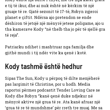
e tij të ikur, dhe ai nuk është në kërkim të një
gruaje të re. Gjatë sezonit të 17-të, Robyn zgjeroi
planet e çiftit. Ndërsa ajo pretendon se ende
dëshiron të jetojë një mënyrë jetese poligame, ajo u
tha kamerave Kody “në thelb tha jo për të sjellë gra
të reja”.
Patriarku ndihet i mashtruar nga familja dhe
gjithë mundi i tij ndër vite ka qenë i kotë.
Kody tashmë është hedhur
Sipas The Sun, Kody u përpoq të dilte menjëherë
pas largimit të Christine, por u hodh. Media
raportoi përmes podcastit Tender Loving Care se
Kody dhe Robyn “kanë qenë duke ndjekur në
mënyrë aktive një grua të re. Ata kanë afruar një
‘grua të re të mundshme’ për rreth tre muaj. Me sa