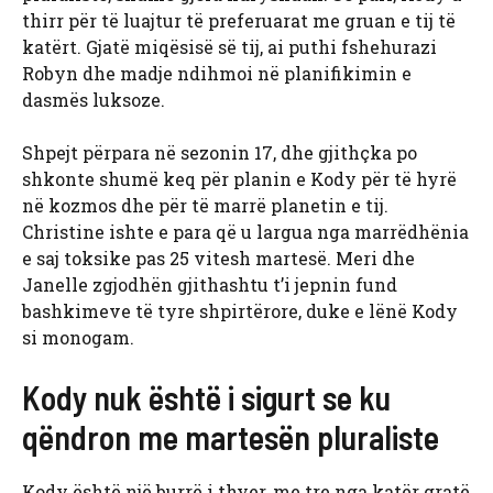
thirr për të luajtur të preferuarat me gruan e tij të
katërt. Gjatë miqësisë së tij, ai puthi fshehurazi
Robyn dhe madje ndihmoi në planifikimin e
dasmës luksoze.
Shpejt përpara në sezonin 17, dhe gjithçka po
shkonte shumë keq për planin e Kody për të hyrë
në kozmos dhe për të marrë planetin e tij.
Christine ishte e para që u largua nga marrëdhënia
e saj toksike pas 25 vitesh martesë. Meri dhe
Janelle zgjodhën gjithashtu t’i jepnin fund
bashkimeve të tyre shpirtërore, duke e lënë Kody
si monogam.
Kody nuk është i sigurt se ku
qëndron me martesën pluraliste
Kody është një burrë i thyer, me tre nga katër gratë