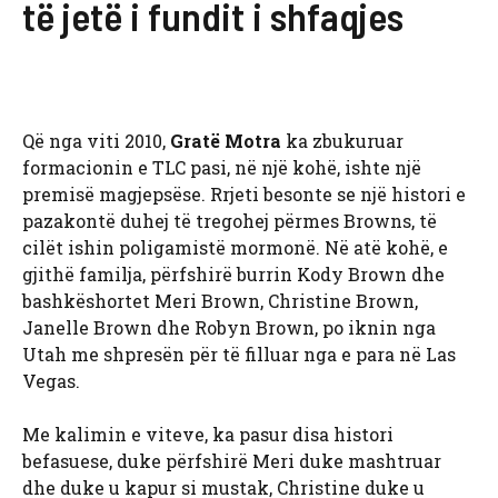
të jetë i fundit i shfaqjes
Që nga viti 2010,
Gratë Motra
ka zbukuruar
formacionin e TLC pasi, në një kohë, ishte një
premisë magjepsëse. Rrjeti besonte se një histori e
pazakontë duhej të tregohej përmes Browns, të
cilët ishin poligamistë mormonë. Në atë kohë, e
gjithë familja, përfshirë burrin
Kody Brown dhe
bashkëshortet Meri Brown, Christine Brown,
Janelle Brown dhe Robyn Brown, po iknin nga
Utah me shpresën për të filluar nga e para në Las
Vegas.
Me kalimin e viteve, ka pasur disa histori
befasuese, duke përfshirë Meri duke mashtruar
dhe duke u kapur si mustak, Christine duke u