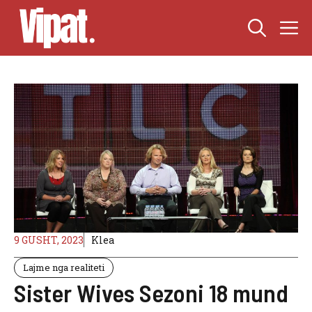
Skip
M
to
content
9 GUSHT, 2023
Klea
Lajme nga realiteti
Sister Wives Sezoni 18 mund