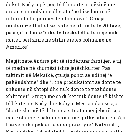
duket, Kody u përpoq të filmonte miqësinë me
gruan e mundshme dhe ata “po bisedonin në
internet dhe përmes telefonatave”. Gruaja
misterioze thuhet se ishte në fillim të të 20-tave,
pasi çifti donte “dikë të freskët dhe të ri që nuk
ishte i përfshirë në stilin e jetës poligame në
Amerikë”.
Megjithatë, ëndrra për të rindërtuar familjen e tij
të madhe në shumësi ishte jetëshkurtër. Pas
takimit në Meksikë, gruaja pohoi se ndihej “e
pakëndshme” dhe “i tha produksionit se donte të
shkonte në shtëpi dhe nuk donte të vazhdonte
xhirimet”. Gruaja me sa duket nuk donte të kishte
të bënte me Kody dhe Robyn. Media ndau se ajo
“donte shumë të dilte nga situata menjëherë…ajo
ishte shumë e pakëndshme me gjithë situatën. Ajo
tha se nuk i pëlqente energjia e tyre.” Natyrisht,
Kody ndihet “absolutisht i poshtëruar nga e gjithë