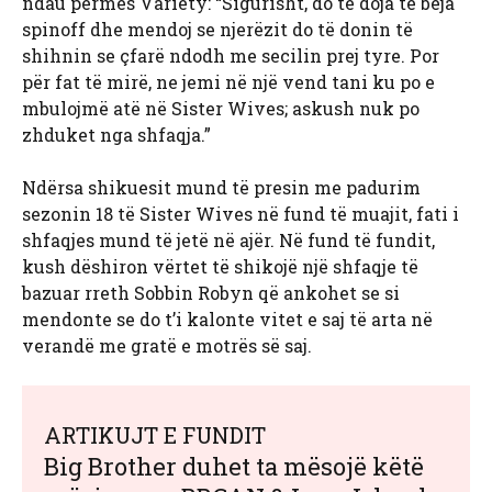
ndau përmes Variety: “Sigurisht, do të doja të bëja
spinoff dhe mendoj se njerëzit do të donin të
shihnin se çfarë ndodh me secilin prej tyre. Por
për fat të mirë, ne jemi në një vend tani ku po e
mbulojmë atë në Sister Wives; askush nuk po
zhduket nga shfaqja.”
Ndërsa shikuesit mund të presin me padurim
sezonin 18 të Sister Wives në fund të muajit, fati i
shfaqjes mund të jetë në ajër. Në fund të fundit,
kush dëshiron vërtet të shikojë një shfaqje të
bazuar rreth Sobbin Robyn që ankohet se si
mendonte se do t’i kalonte vitet e saj të arta në
verandë me gratë e motrës së saj.
ARTIKUJT E FUNDIT
Big Brother duhet ta mësojë këtë