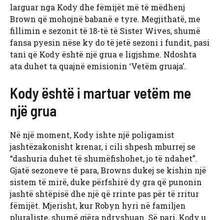
larguar nga Kody dhe fëmijët më të mëdhenj
Brown që mohojnë babanë e tyre. Megjithatë, me
fillimin e sezonit të 18-të të Sister Wives, shumë
fansa pyesin nëse ky do të jetë sezoni i fundit, pasi
tani që Kody është një grua e ligjshme. Ndoshta
ata duhet ta quajnë emisionin ‘Vetëm gruaja’.
Kody është i martuar vetëm me
një grua
Në një moment, Kody ishte një poligamist
jashtëzakonisht krenar, i cili shpesh mburrej se
“dashuria duhet të shumëfishohet, jo të ndahet”.
Gjatë sezoneve të para, Browns dukej se kishin një
sistem të mirë, duke përfshirë dy gra që punonin
jashtë shtëpisë dhe një që rrinte pas për të rritur
fëmijët. Mjerisht, kur Robyn hyri në familjen
pluraliste, shumë gjëra ndryshuan. Së pari, Kody u