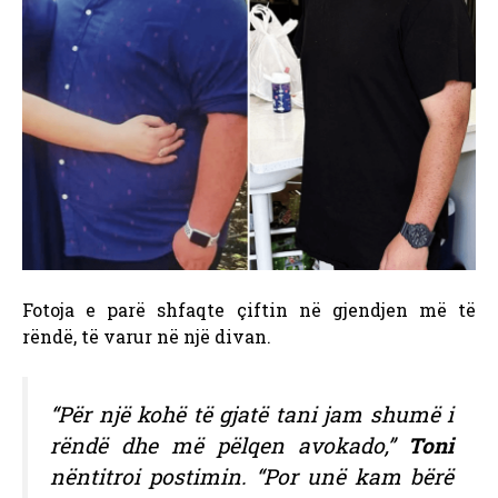
Fotoja e parë shfaqte çiftin në gjendjen më të
rëndë, të varur në një divan.
“Për një kohë të gjatë tani jam shumë i
rëndë dhe më pëlqen avokado,”
Toni
nëntitroi postimin. “Por unë kam bërë