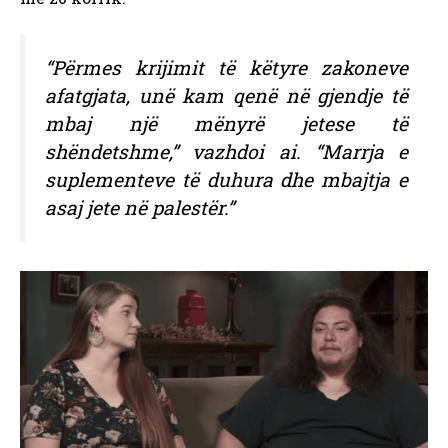
“Përmes krijimit të këtyre zakoneve
afatgjata, unë kam qenë në gjendje të
mbaj një mënyrë jetese të
shëndetshme,” vazhdoi ai. “Marrja e
suplementeve të duhura dhe mbajtja e
asaj jete në palestër.”