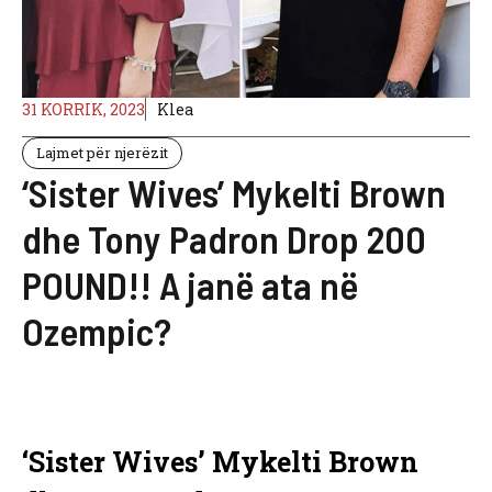
31 KORRIK, 2023
Klea
Lajmet për njerëzit
‘Sister Wives’ Mykelti Brown
dhe Tony Padron Drop 200
POUND!! A janë ata në
Ozempic?
‘Sister Wives’ Mykelti Brown