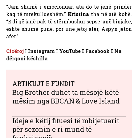
“Jam shumë i emocionuar, ata do të jenë prindër
kaq të mrekullueshëm.”
Kristina
tha në atë kohë.
“E di që janë pak të stërmbushur sepse janë binjakë,
është shumë punë, por unë jetoj afër, Aspyn jeton
afër.”
Cicëroj
I
Instagram
I
YouTube Ι Facebook Ι Na
dërgoni këshilla
ARTIKUJT E FUNDIT
Big Brother duhet ta mësojë këtë
mësim nga BBCAN & Love Island
Ideja e këtij fituesi të mbijetuarit
për sezonin e ri mund të
funksionojë