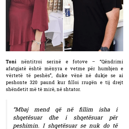
Toni
nëntitroi serinë e fotove – “Qëndrimi
afatgjatë është mënyra e vetme për humbjen e
vërtetë të peshës”, duke vënë në dukje se ai
peshonte 320 paund kur filloi rrugën e tij drejt
shëndetit më të mirë, në shtator.
“Mbaj mend që në fillim isha i
shqetësuar dhe i shqetësuar për
peshimin. I shqetësuar se nuk do të