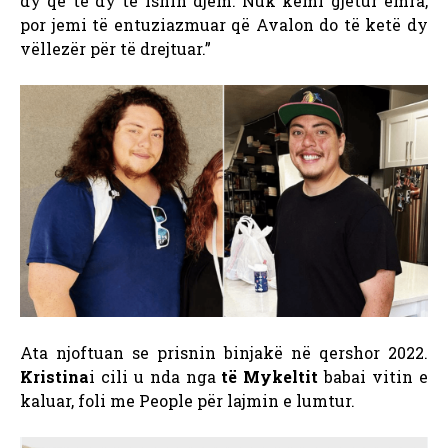
dy që të dy të ishin djem. Nuk kemi gjetur emra,
por jemi të entuziazmuar që Avalon do të ketë dy
vëllezër për të drejtuar.”
Ata njoftuan se prisnin binjakë në qershor 2022.
Kristina
i cili u nda nga
të Mykeltit
babai vitin e
kaluar, foli me People për lajmin e lumtur.