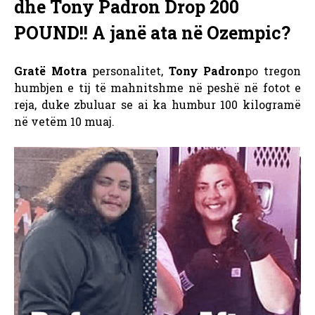
dhe Tony Padron Drop 200
POUND!! A janë ata në Ozempic?
Gratë Motra
personalitet,
Tony Padron
po tregon
humbjen e tij të mahnitshme në peshë në fotot e
reja, duke zbuluar se ai ka humbur 100 kilogramë
në vetëm 10 muaj.