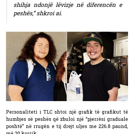
shihja ndonjë lëvizje në diferencën e
peshës,” shkroi ai.
Personaliteti i TLC shtoi një grafik të grafikut të
humbjes së peshës që zbuloi një “pjerrësi graduale
poshtë” në rrugën e tij drejt uljes me 226.8 paund,
më 20 korrik.