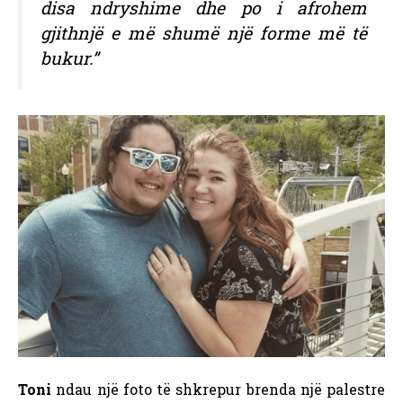
disa ndryshime dhe po i afrohem
gjithnjë e më shumë një forme më të
bukur.”
Toni
ndau një foto të shkrepur brenda një palestre