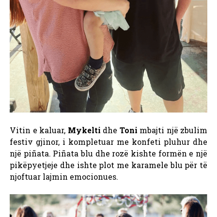
Vitin e kaluar,
Mykelti
dhe
Toni
mbajti një zbulim
festiv gjinor, i kompletuar me konfeti pluhur dhe
një piñata. Piñata blu dhe rozë kishte formën e një
pikëpyetjeje dhe ishte plot me karamele blu për të
njoftuar lajmin emocionues.