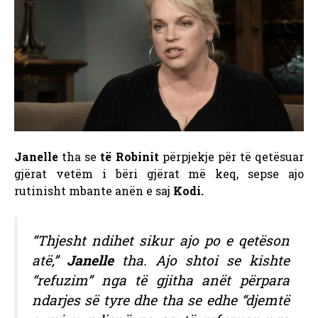
Janelle
tha se
të Robinit
përpjekje për të qetësuar
gjërat
vetëm i bëri gjërat më keq, sepse ajo
rutinisht mbante anën e saj
Kodi.
“Thjesht ndihet sikur ajo po e qetëson
atë,”
Janelle
tha. Ajo shtoi se kishte
“refuzim” nga të gjitha anët përpara
ndarjes së tyre dhe tha se edhe “djemtë