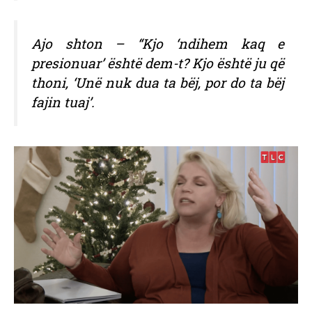
Ajo shton – “Kjo ‘ndihem kaq e
presionuar’ është dem-t? Kjo është ju që
thoni, ‘Unë nuk dua ta bëj, por do ta bëj
fajin tuaj’.