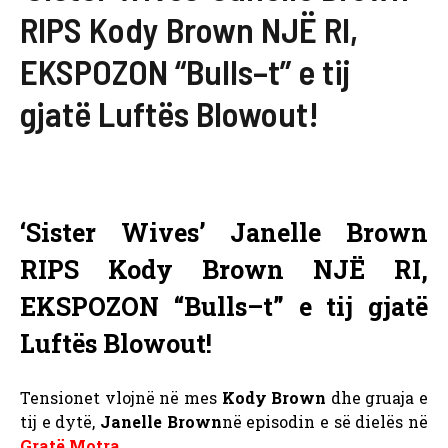
RIPS Kody Brown NJË RI,
EKSPOZON “Bulls–t” e tij
gjatë Luftës Blowout!
‘Sister Wives’ Janelle Brown
RIPS Kody Brown NJË RI,
EKSPOZON “Bulls–t” e tij gjatë
Luftës Blowout!
Tensionet vlojnë në mes
Kody Brown
dhe gruaja e
tij e dytë,
Janelle Brown
në episodin e së dielës në
Gratë Motra
.