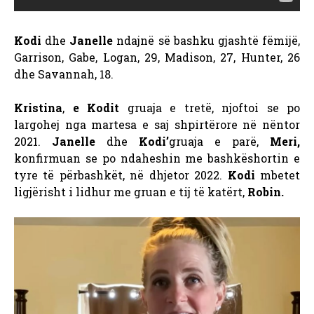
Kodi
dhe
Janelle
ndajnë së bashku gjashtë fëmijë,
Garrison, Gabe, Logan, 29, Madison, 27, Hunter, 26
dhe Savannah, 18.
Kristina
,
e Kodit
gruaja e tretë, njoftoi se po
largohej nga martesa e saj shpirtërore në nëntor
2021.
Janelle
dhe
Kodi’
gruaja e parë,
Meri,
konfirmuan se po ndaheshin me bashkëshortin e
tyre të përbashkët, në dhjetor 2022.
Kodi
mbetet
ligjërisht i lidhur me gruan e tij të katërt,
Robin.