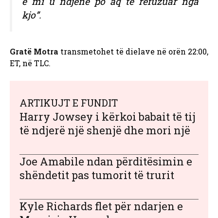
e mi u ndjenë po aq të refuzuar nga
kjo”.
Gratë Motra
transmetohet të dielave në orën 22:00,
ET, në TLC.
ARTIKUJT E FUNDIT
Harry Jowsey i kërkoi babait të tij
të ndjerë një shenjë dhe mori një
Joe Amabile ndan përditësimin e
shëndetit pas tumorit të trurit
Kyle Richards flet për ndarjen e