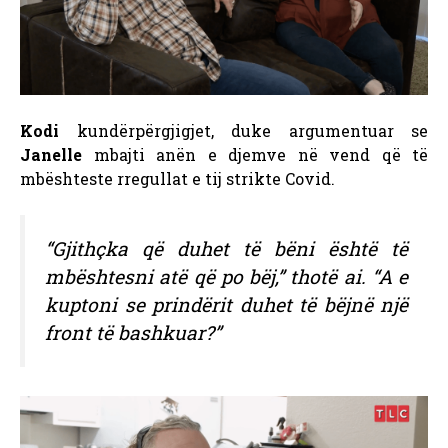
Kodi
kundërpërgjigjet, duke argumentuar se
Janelle
mbajti anën e djemve në vend që të
mbështeste rregullat e tij strikte Covid.
“Gjithçka që duhet të bëni është të
mbështesni atë që po bëj,” thotë ai. “A e
kuptoni se prindërit duhet të bëjnë një
front të bashkuar?”