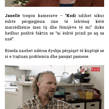
Janelle
tregon kamerave – “
Kodi
ndihet sikur
është përgjegjësia ime të lehtësoj këtë
marrëdhënie mes tij dhe fëmijëve të mi” duke
hedhur poshtë faktin se “ai është prind po aq sa
unë”.
Biseda nxehet ndërsa dyshja përpiqet të kuptojë se
si e trajtuan problemin dhe pasojat pasuese.