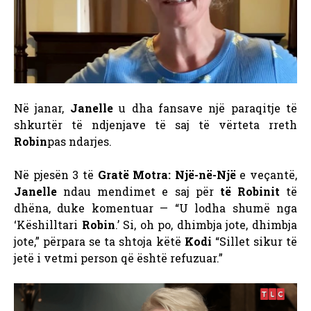
Në janar,
Janelle
u dha fansave një paraqitje të
shkurtër të ndjenjave të saj të vërteta rreth
Robin
pas ndarjes.
Në pjesën 3 të
Gratë Motra: Një-në-Një
e veçantë,
Janelle
ndau mendimet e saj për
të Robinit
të
dhëna, duke komentuar — “U lodha shumë nga
‘Këshilltari
Robin
.’ Si, oh po, dhimbja jote, dhimbja
jote,” përpara se ta shtoja këtë
Kodi
“Sillet sikur të
jetë i vetmi person që është refuzuar.”