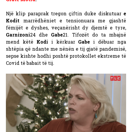
Një klip paraprak tregon çiftin duke diskutuar
e
Kodit
marrëdhëniet e tensionuara me gjashtë
fëmijët e dyshes, veçanërisht dy djemtë e tyre,
Garnizoni
24 dhe
Gabe
21. Tifozët do ta mbajnë
mend këtë
Kodi
i kërkuar
Gabe
i dëbuar nga
shtëpia që ndante me nënën e tij gjatë pandemisë,
sepse kishte
hodhi poshtë protokollet ekstreme të
Covid të babait të tij.