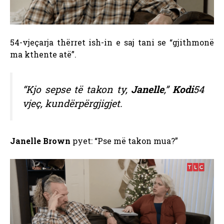
54-vjeçarja thërret ish-in e saj tani se “gjithmonë
ma kthente atë”.
“Kjo sepse të takon ty,
Janelle
,”
Kodi
54
vjeç, kundërpërgjigjet.
Janelle Brown
pyet: “Pse më takon mua?”