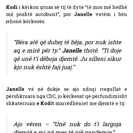
Kodi
i kërkon gruas së tij të dytë “të mos më hedhë
më poshtë autobusit”, por
Janelle
vetëm i bën
jehonë kërkesës.
“Bëra atë që duhej të bëja, por nuk ishte
aq e mirë për ty.”
Janelle
thotë. “Ti doje
që unë t’i dëboja djemtë. Ju silleni sikur
kjo nuk është faji juaj.”
Janelle
vë në dukje se ajo ndoqi rregullat e
përshkruara nga CDC, jo kërkesat që përfundimisht
shkatërruan
e Kodit
marrëdhëniet me djemtë e tij.
Ajo vëren – “Unë nuk do t’i largoja
djemtë e mi në mes të një pandemie.”