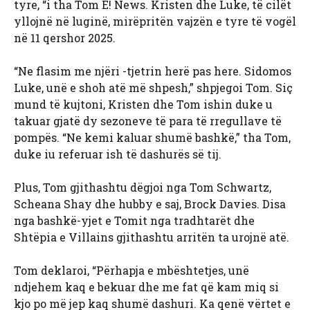
tyre, “i tha Tom E! News. Kristen dhe Luke, të cilët
yllojnë në luginë, mirëpritën vajzën e tyre të vogël
në 11 qershor 2025.
“Ne flasim me njëri -tjetrin herë pas here. Sidomos
Luke, unë e shoh atë më shpesh,” shpjegoi Tom. Siç
mund të kujtoni, Kristen dhe Tom ishin duke u
takuar gjatë dy sezoneve të para të rregullave të
pompës. “Ne kemi kaluar shumë bashkë,” tha Tom,
duke iu referuar ish të dashurës së tij.
Plus, Tom gjithashtu dëgjoi nga Tom Schwartz,
Scheana Shay dhe hubby e saj, Brock Davies. Disa
nga bashkë-yjet e Tomit nga tradhtarët dhe
Shtëpia e Villains gjithashtu arritën ta urojnë atë.
Tom deklaroi, “Përhapja e mbështetjes, unë
ndjehem kaq e bekuar dhe me fat që kam miq si
kjo po më jep kaq shumë dashuri. Ka qenë vërtet e