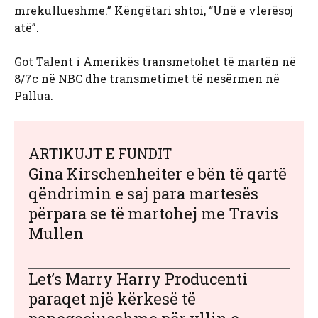
mrekullueshme.” Këngëtari shtoi, “Unë e vlerësoj
atë”.
Got Talent i Amerikës transmetohet të martën në
8/7c në NBC dhe transmetimet të nesërmen në
Pallua.
ARTIKUJT E FUNDIT
Gina Kirschenheiter e bën të qartë
qëndrimin e saj para martesës
përpara se të martohej me Travis
Mullen
Let’s Marry Harry Producenti
paraqet një kërkesë të