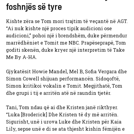
foshnjës së tyre
Kishte zëra se Tom mori trajtim të veçantë në AGT.
“Ai nuk kishte një proces tipik audicioni ose
audicioni,” pohoi një i brendshëm, duke përmendur
marrëdhëniet e Tomit me NBC. Prapëseprapë, Tom
goditi skenën, duke kryer një interpretim të Take
Me By A-HA.
Gjykatësit Howie Mandel, Mel B, Sofia Vergara dhe
Simon Cowell shijuan performancën. Sidoqoftë,
Simon kritikoi vokalin e Tomit. Megjithatë, Tom
dhe grupi i tij e arritën atë në raundin tjetër.
Tani, Tom ndau që ai dhe Kristen janë rikthyer.
“Luka [Broderick] Dhe Kristen të dy më arritën.
Sigurisht, unë i urova Luke dhe Kristen për Kaia
Lily, sepse unë e di se ata thjesht kishin fëmijën e