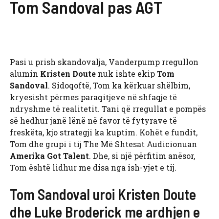
Tom Sandoval pas AGT
Pasi u prish skandovalja, Vanderpump rregullon
alumin
Kristen Doute
nuk ishte ekip
Tom
Sandoval
. Sidoqoftë, Tom ka kërkuar shëlbim,
kryesisht përmes paraqitjeve në shfaqje të
ndryshme të realitetit. Tani që rregullat e pompës
së hedhur janë lënë në favor të fytyrave të
freskëta, kjo strategji ka kuptim. Kohët e fundit,
Tom dhe grupi i tij The Më Shtesat Audicionuan
Amerika Got Talent
. Dhe, si një përfitim anësor,
Tom është lidhur me disa nga ish-yjet e tij.
Tom Sandoval uroi Kristen Doute
dhe Luke Broderick me ardhjen e