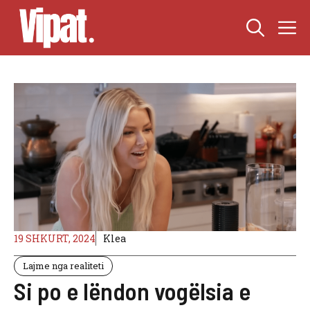
Skip
M
to
content
19 SHKURT, 2024
Klea
Lajme nga realiteti
Si po e lëndon vogëlsia e