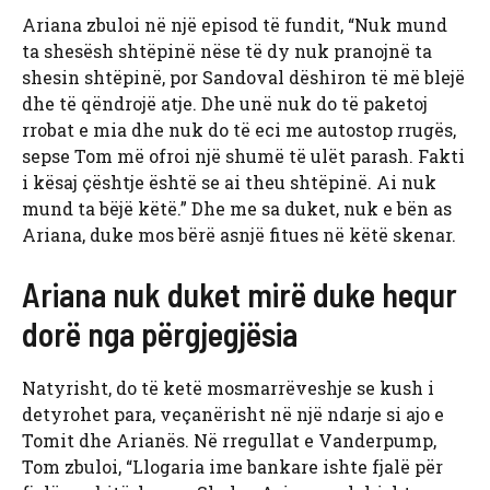
Ariana zbuloi në një episod të fundit, “Nuk mund
ta shesësh shtëpinë nëse të dy nuk pranojnë ta
shesin shtëpinë, por Sandoval dëshiron të më blejë
dhe të qëndrojë atje. Dhe unë nuk do të paketoj
rrobat e mia dhe nuk do të eci me autostop rrugës,
sepse Tom më ofroi një shumë të ulët parash. Fakti
i kësaj çështje është se ai theu shtëpinë. Ai nuk
mund ta bëjë këtë.” Dhe me sa duket, nuk e bën as
Ariana, duke mos bërë asnjë fitues në këtë skenar.
Ariana nuk duket mirë duke hequr
dorë nga përgjegjësia
Natyrisht, do të ketë mosmarrëveshje se kush i
detyrohet para, veçanërisht në një ndarje si ajo e
Tomit dhe Arianës. Në rregullat e Vanderpump,
Tom zbuloi, “Llogaria ime bankare ishte fjalë për