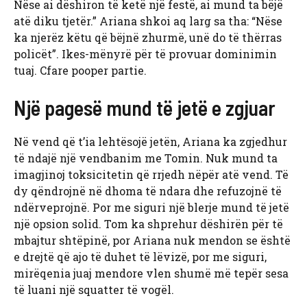
Nëse ai dëshiron të ketë një festë, ai mund ta bëjë
atë diku tjetër.” Ariana shkoi aq larg sa tha: “Nëse
ka njerëz këtu që bëjnë zhurmë, unë do të thërras
policët”. Ikes-mënyrë për të provuar dominimin
tuaj. Cfare pooper partie.
Një pagesë mund të jetë e zgjuar
Në vend që t’ia lehtësojë jetën, Ariana ka zgjedhur
të ndajë një vendbanim me Tomin. Nuk mund ta
imagjinoj toksicitetin që rrjedh nëpër atë vend. Të
dy qëndrojnë në dhoma të ndara dhe refuzojnë të
ndërveprojnë. Por me siguri një blerje mund të jetë
një opsion solid. Tom ka shprehur dëshirën për të
mbajtur shtëpinë, por Ariana nuk mendon se është
e drejtë që ajo të duhet të lëvizë, por me siguri,
mirëqenia juaj mendore vlen shumë më tepër sesa
të luani një squatter të vogël.