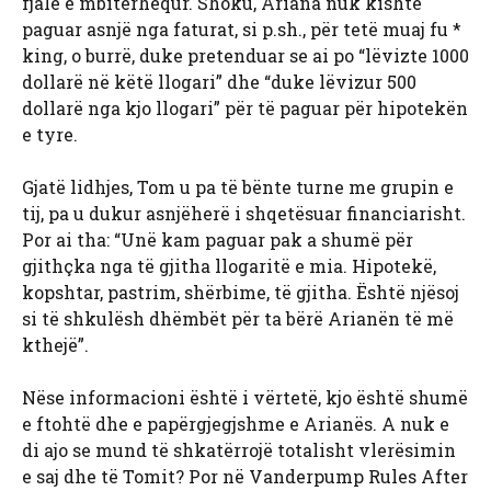
fjalë e mbitërhequr. Shoku, Ariana nuk kishte
paguar asnjë nga faturat, si p.sh., për tetë muaj fu *
king, o burrë, duke pretenduar se ai po “lëvizte 1000
dollarë në këtë llogari” dhe “duke lëvizur 500
dollarë nga kjo llogari” për të paguar për hipotekën
e tyre.
Gjatë lidhjes, Tom u pa të bënte turne me grupin e
tij, pa u dukur asnjëherë i shqetësuar financiarisht.
Por ai tha: “Unë kam paguar pak a shumë për
gjithçka nga të gjitha llogaritë e mia. Hipotekë,
kopshtar, pastrim, shërbime, të gjitha. Është njësoj
si të shkulësh dhëmbët për ta bërë Arianën të më
kthejë”.
Nëse informacioni është i vërtetë, kjo është shumë
e ftohtë dhe e papërgjegjshme e Arianës. A nuk e
di ajo se mund të shkatërrojë totalisht vlerësimin
e saj dhe të Tomit? Por në Vanderpump Rules After