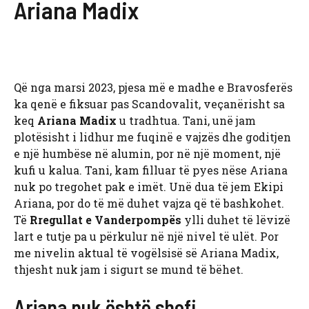
Ariana Madix
Që nga marsi 2023, pjesa më e madhe e Bravosferës
ka qenë e fiksuar pas Scandovalit, veçanërisht sa
keq
Ariana Madix
u tradhtua. Tani, unë jam
plotësisht i lidhur me fuqinë e vajzës dhe goditjen
e një humbëse në alumin, por në një moment, një
kufi u kalua. Tani, kam filluar të pyes nëse Ariana
nuk po tregohet pak e imët. Unë dua të jem Ekipi
Ariana, por do të më duhet vajza që të bashkohet.
Të
Rregullat e Vanderpompës
ylli duhet të lëvizë
lart e tutje pa u përkulur në një nivel të ulët. Por
me nivelin aktual të vogëlsisë së Ariana Madix,
thjesht nuk jam i sigurt se mund të bëhet.
Ariana nuk është shefi