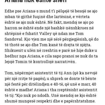
Edhe pse Ariana-s mund t’i pëlqejë të besojë se ajo
mban të gjithë fuqinë dhe lartësinë, e vërteta
është se ajo nuk është. Në fakt, mendoj se ajo po
harron se është ende një bashkë-nënshkrues në
shtëpinë e fshatit Valley që ndan me Tom
Sandoval. Kjo vjen me një sërë përgjegjësish, që do
të thotë se ajo dhe Tom kanë të drejta të njëjta.
Shikuesit u ulën në rreshtin e parë në hije duke u
hedhur nga Ariana, e cila sapo pranoi se nuk do ta
lejojë Tomin të kontrollojë narrativën.
Tom, nëpërmjet asistentit të tij Ann (që ka nevojë
për një rritje të pagës), u shpreh se donte të bënte
një festë për ditëlindjen e 40-të, që unë e marr, 40
është e madhe! Ariana i tha rreptësisht asistentit
të tij: “Kjo nuk po ndodh. Unë mendoj se kjo është
shumë mungesë respekti dhe e papërshtatshme.