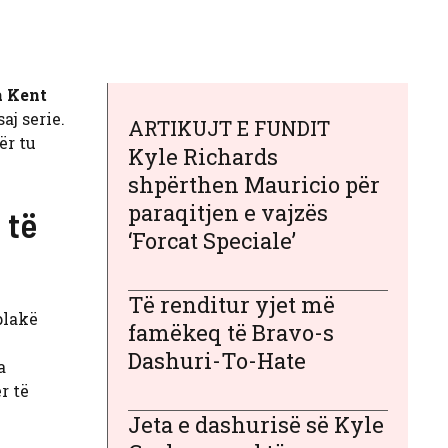
a Kent
aj serie.
ARTIKUJT E FUNDIT
ër tu
Kyle Richards
shpërthen Mauricio për
paraqitjen e vajzës
 të
‘Forcat Speciale’
Të renditur yjet më
plakë
famëkeq të Bravo-s
Dashuri-To-Hate
a
r të
Jeta e dashurisë së Kyle