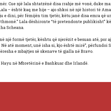
ër. Cue një lala shtatzënë disa rrahje më vonë, duke ma
Lala – është kaq me hije – ajo shkoi në një histori të Am
 ju e dini, për fëmijën tim tjetër, këtu janë disa emra që u
thmonë.” Lala dëshironte “të pretendonte publikisht” k
tha Scheana.
në një formë tjetër, kështu që njerëzit e besuan atë, por a
të. Në atë moment, unë isha si, kjo është mirë”, përfundoi 
tëresha e mbajtjes së skenave të gjalla në Bravo.
Hayu në Mbretërinë e Bashkuar dhe Irlandë.