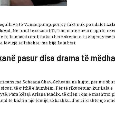
regullave të Vanderpump, por ky fakt nuk po ndalet
Lal
doval
. Në fund të sezonit 11, Tom ishte zuzari i qartë i kës
 tij të mashtrimit, duke i bërë skenat e tij zhgënjyese p
 lëvizje të fshehtë, me hije Lala bëri.
kanë pasur disa drama të mëdha
ananigans me Scheana Shay, Scheana na kujtoi për një shu
siguri të gjithë e humbëm. Për të rikuperuar, kur Lala e
dytë. Para kësaj, Ariana Madix, të cilën Tom e mashtroi p
nd të kishin një fëmijë së bashku, dhe ai kishte një emë