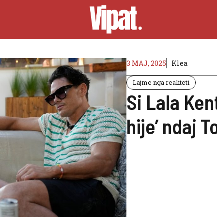
3 MAJ, 2025
Klea
Lajme nga realiteti
Si Lala Ken
hije’ ndaj 