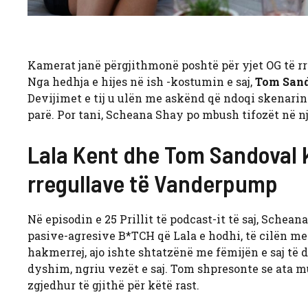
Kamerat janë përgjithmonë poshtë për yjet OG të r
Nga hedhja e hijes në ish -kostumin e saj,
Tom San
Devijimet e tij u ulën me askënd që ndoqi skenarin e
parë. Por tani, Scheana Shay po mbush tifozët në një
Lala Kent dhe Tom Sandoval 
rregullave të Vanderpump
Në episodin e 25 Prillit të podcast-it të saj, Sche
pasive-agresive B*TCH që Lala e hodhi, të cilën me 
hakmerrej, ajo ishte shtatzënë me fëmijën e saj të 
dyshim, ngriu vezët e saj. Tom shpresonte se ata mu
zgjedhur të gjithë për këtë rast.