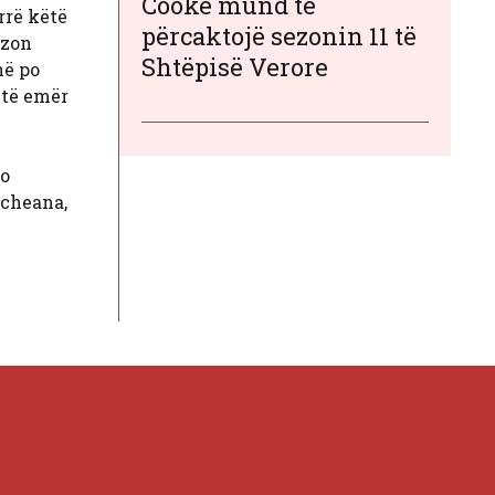
Cooke mund të
rrë këtë
përcaktojë sezonin 11 të
azon
Shtëpisë Verore
në po
ëtë emër
jo
Scheana,