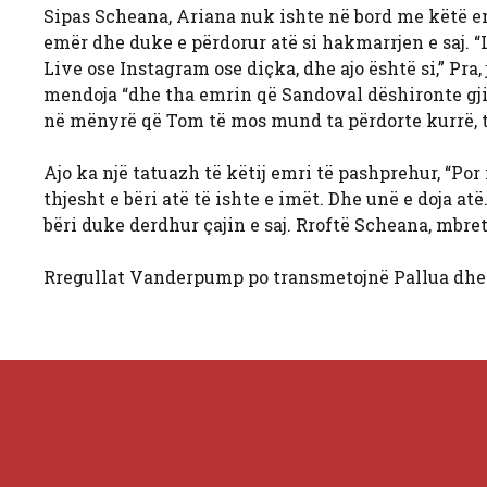
Sipas Scheana, Ariana nuk ishte në bord me këtë em
emër dhe duke e përdorur atë si hakmarrjen e saj. “
Live ose Instagram ose diçka, dhe ajo është si,” Pra,
mendoja “dhe tha emrin që Sandoval dëshironte gji
në mënyrë që Tom të mos mund ta përdorte kurrë, 
Ajo ka një tatuazh të këtij emri të pashprehur, “Por 
thjesht e bëri atë të ishte e imët. Dhe unë e doja a
bëri duke derdhur çajin e saj. Rroftë Scheana, mbre
Rregullat Vanderpump po transmetojnë Pallua dhe 