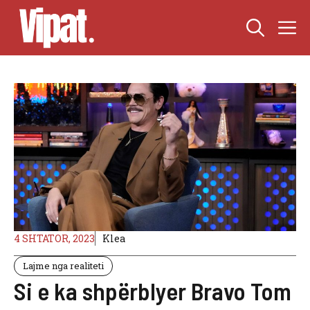
Skip
M
to
content
4 SHTATOR, 2023
Klea
Lajme nga realiteti
Si e ka shpërblyer Bravo Tom