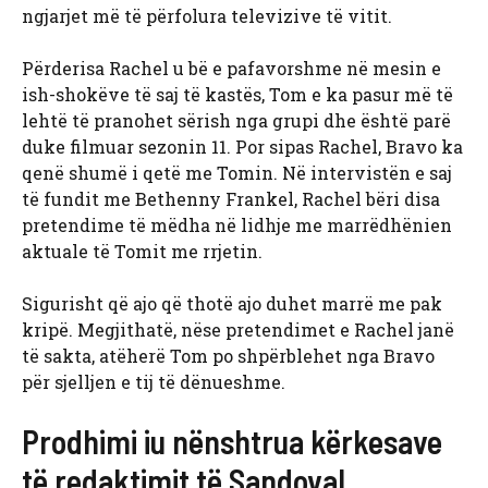
ngjarjet më të përfolura televizive të vitit.
Përderisa Rachel u bë e pafavorshme në mesin e
ish-shokëve të saj të kastës, Tom e ka pasur më të
lehtë të pranohet sërish nga grupi dhe është parë
duke filmuar sezonin 11. Por sipas Rachel, Bravo ka
qenë shumë i qetë me Tomin. Në intervistën e saj
të fundit me Bethenny Frankel, Rachel bëri disa
pretendime të mëdha në lidhje me marrëdhënien
aktuale të Tomit me rrjetin.
Sigurisht që ajo që thotë ajo duhet marrë me pak
kripë. Megjithatë, nëse pretendimet e Rachel janë
të sakta, atëherë Tom po shpërblehet nga Bravo
për sjelljen e tij të dënueshme.
Prodhimi iu nënshtrua kërkesave
të redaktimit të Sandoval