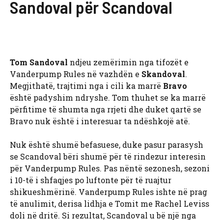
Sandoval për Scandoval
Tom Sandoval
ndjeu zemërimin nga tifozët e
Vanderpump Rules në vazhdën e
Skandoval
.
Megjithatë, trajtimi nga i cili ka marrë
Bravo
është padyshim ndryshe. Tom thuhet se ka marrë
përfitime të shumta nga rrjeti dhe duket qartë se
Bravo nuk është i interesuar ta ndëshkojë atë.
Nuk është shumë befasuese, duke pasur parasysh
se Scandoval bëri shumë për të rindezur interesin
për Vanderpump Rules. Pas nëntë sezonesh, sezoni
i 10-të i shfaqjes po luftonte për të ruajtur
shikueshmërinë. Vanderpump Rules ishte në prag
të anulimit, derisa lidhja e Tomit me Rachel Leviss
doli në dritë. Si rezultat, Scandoval u bë një nga