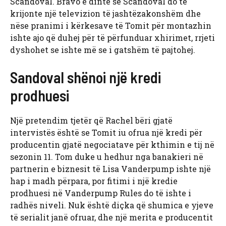
Scandoval. Bravo e dinte se Scandoval do të
krijonte një televizion të jashtëzakonshëm dhe
nëse pranimi i kërkesave të Tomit për montazhin
ishte ajo që duhej për të përfunduar xhirimet, rrjeti
dyshohet se ishte më se i gatshëm të pajtohej.
Sandoval shënoi një kredi
prodhuesi
Një pretendim tjetër që Rachel bëri gjatë
intervistës është se Tomit iu ofrua një kredi për
producentin gjatë negociatave për kthimin e tij në
sezonin 11. Tom duke u hedhur nga banakieri në
partnerin e biznesit të Lisa Vanderpump ishte një
hap i madh përpara, por fitimi i një kredie
prodhuesi në Vanderpump Rules do të ishte i
radhës niveli. Nuk është diçka që shumica e yjeve
të serialit janë ofruar, dhe një merita e producentit