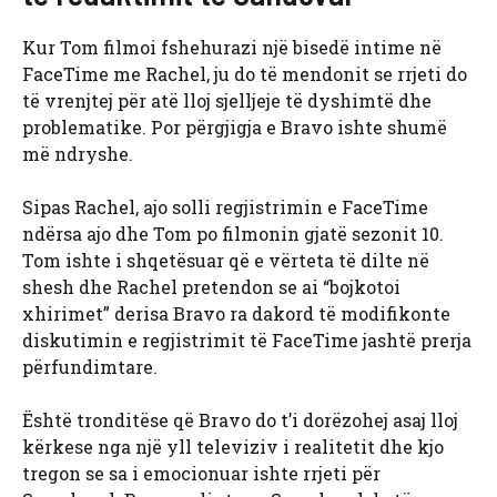
Kur Tom filmoi fshehurazi një bisedë intime në
FaceTime me Rachel, ju do të mendonit se rrjeti do
të vrenjtej për atë lloj sjelljeje të dyshimtë dhe
problematike. Por përgjigja e Bravo ishte shumë
më ndryshe.
Sipas Rachel, ajo solli regjistrimin e FaceTime
ndërsa ajo dhe Tom po filmonin gjatë sezonit 10.
Tom ishte i shqetësuar që e vërteta të dilte në
shesh dhe Rachel pretendon se ai “bojkotoi
xhirimet” derisa Bravo ra dakord të modifikonte
diskutimin e regjistrimit të FaceTime jashtë prerja
përfundimtare.
Është tronditëse që Bravo do t’i dorëzohej asaj lloj
kërkese nga një yll televiziv i realitetit dhe kjo
tregon se sa i emocionuar ishte rrjeti për