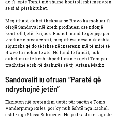
do t’i jepte Tomit më shumë kontroll mbi mënyrën
se si ai përshkruhet.
Megjithatë, duhet theksuar se Bravo ka mohuar t’i
ofrojë Sandoval një kredi prodhuesi ose ndonjë
kontroll tjetër krijues. Rachel mund të gënjejë për
kredinë e producentit, megjithëse nëse nuk është,
sigurisht që do të ishte në interesin më të mirë të
Bravo ta mohonte atë. Në fund të fundit, nuk
duket mirë të kesh shpërblimin e rrjetit Tom për
tradhtinë e ish-të dashurës së tij, Ariana Madix.
Sandovalit iu ofruan “Paratë që
ndryshojnë jetën”
Ekziston një pretendim tjetër për pagën e Tom’s
Vanderpump Rules, por ky nuk është nga Rachel,
është nga Stassi Schroeder. Në podkastin e saj, ish-