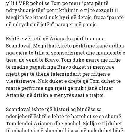
ylli i VPR pohoi se Tom po merr “para për të
ndryshuar jetën” për rikthimin e tij të sezonit 11.
Megjithëse Stassi nuk hyri në detaje, fraza “paratë
që ndryshojnë jetën” paraqet një pamje.
Është e vërtetë që Ariana ka përfituar nga
Scandoval. Megjithatë, këto përfitime kanë ardhur
nga gjëra të tilla si sponsorizimet dhe mundësitë e
tjera, në vend të Bravo. Tom duke marrë një rritje
të madhe pagash nga Bravo duket si mënyra e
rrjetit për të thënë faleminderit për rritjen e
vlerësimeve. Nuk duket e drejtë që Tom duhet të
marrë përfitime nga rrjeti që nuk i janë ofruar
Arianës, në dritën e mënyrës sesi e trajtoi.
Scandoval ishte një histori aq bindëse sa
ndonjëherë është e lehtë të harrohet se sa shumë
Tom lëndoi Arianën dhe Rachel. Sjellja e tij duhet
të mbahet si një shembull i asaj që nuk duhet bërë,