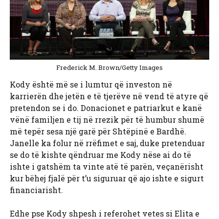
Frederick M. Brown/Getty Images
Kody është më se i lumtur që investon në
karrierën dhe jetën e të tjerëve në vend të atyre që
pretendon se i do. Donacionet e patriarkut e kanë
vënë familjen e tij në rrezik për të humbur shumë
më tepër sesa një garë për Shtëpinë e Bardhë.
Janelle ka folur në rrëfimet e saj, duke pretenduar
se do të kishte qëndruar me Kody nëse ai do të
ishte i gatshëm ta vinte atë të parën, veçanërisht
kur bëhej fjalë për t’u siguruar që ajo ishte e sigurt
financiarisht.
Edhe pse Kody shpesh i referohet vetes si Elita e