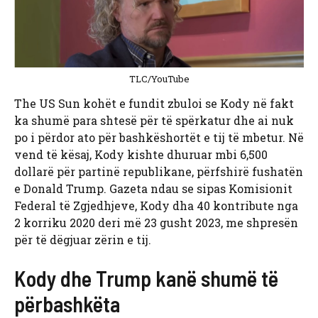
TLC/YouTube
The US Sun kohët e fundit zbuloi se Kody në fakt
ka shumë para shtesë për të spërkatur dhe ai nuk
po i përdor ato për bashkëshortët e tij të mbetur. Në
vend të kësaj, Kody kishte dhuruar mbi 6,500
dollarë për partinë republikane, përfshirë fushatën
e Donald Trump. Gazeta ndau se sipas Komisionit
Federal të Zgjedhjeve, Kody dha 40 kontribute nga
2 korriku 2020 deri më 23 gusht 2023, me shpresën
për të dëgjuar zërin e tij.
Kody dhe Trump kanë shumë të
përbashkëta