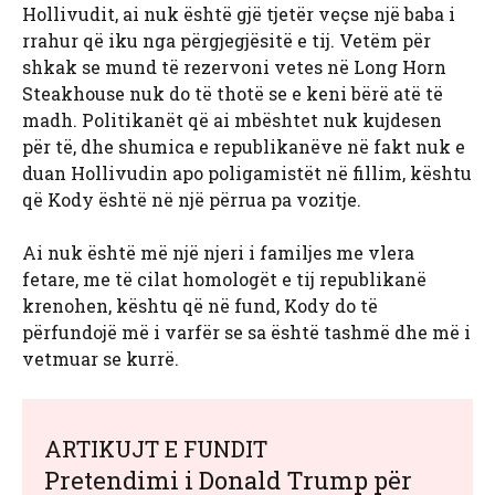
Hollivudit, ai nuk është gjë tjetër veçse një baba i
rrahur që iku nga përgjegjësitë e tij. Vetëm për
shkak se mund të rezervoni vetes në Long Horn
Steakhouse nuk do të thotë se e keni bërë atë të
madh. Politikanët që ai mbështet nuk kujdesen
për të, dhe shumica e republikanëve në fakt nuk e
duan Hollivudin apo poligamistët në fillim, kështu
që Kody është në një përrua pa vozitje.
Ai nuk është më një njeri i familjes me vlera
fetare, me të cilat homologët e tij republikanë
krenohen, kështu që në fund, Kody do të
përfundojë më i varfër se sa është tashmë dhe më i
vetmuar se kurrë.
ARTIKUJT E FUNDIT
Pretendimi i Donald Trump për