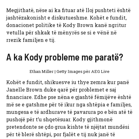
Megjithatë, nëse ai ka fituar atë lloj pushteti është
jashtëzakonisht e diskutueshme. Kohët e fundit,
donacionet politike të Kody Brown kanë ngritur
vetulla për shkak të mënyrës se si e vënë në
rrezik familjen e tij.
A ka Kody probleme me paratë?
Ethan Miller | Getty Images për AEG Live
Kohët e fundit, shikuesve iu thye zemra kur panë
Janelle Brown duke qarë për problemet e saj
financiare. Edhe pse nëna e gjashtë fëmijëve është
më se e gatshme për të ikur nga shtëpia e familjes,
mungesa e të ardhurave të pavarura po e bën atë të
pushojë për t’u shqetësuar. Kody gjithmonë
pretendonte se çdo grua kishte të njëjtat mundësi
për të blerë shtëpi, por fjalët e tij nuk janë të