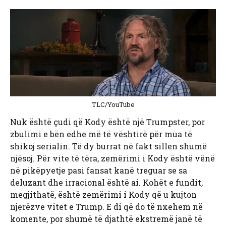
TLC/YouTube
Nuk është çudi që Kody është një Trumpster, por
zbulimi e bën edhe më të vështirë për mua të
shikoj serialin. Të dy burrat në fakt sillen shumë
njësoj. Për vite të tëra, zemërimi i Kody është vënë
në pikëpyetje pasi fansat kanë treguar se sa
deluzant dhe irracional është ai. Kohët e fundit,
megjithatë, është zemërimi i Kody që u kujton
njerëzve vitet e Trump. E di që do të nxehem në
komente, por shumë të djathtë ekstremë janë të