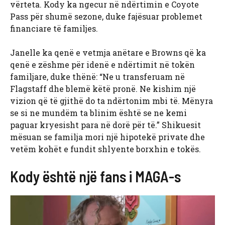
vërteta. Kody ka ngecur në ndërtimin e Coyote
Pass për shumë sezone, duke fajësuar problemet
financiare të familjes.
Janelle ka qenë e vetmja anëtare e Browns që ka
qenë e zëshme për idenë e ndërtimit në tokën
familjare, duke thënë: “Ne u transferuam në
Flagstaff dhe blemë këtë pronë. Ne kishim një
vizion që të gjithë do ta ndërtonim mbi të. Mënyra
se si ne mundëm ta blinim është se ne kemi
paguar kryesisht para në dorë për të.” Shikuesit
mësuan se familja mori një hipotekë private dhe
vetëm kohët e fundit shlyente borxhin e tokës.
Kody është një fans i MAGA-s