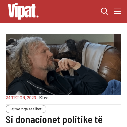
Skip
M
to
content
24 TETOR, 2023
Klea
Lajme nga realiteti
Si donacionet politike të