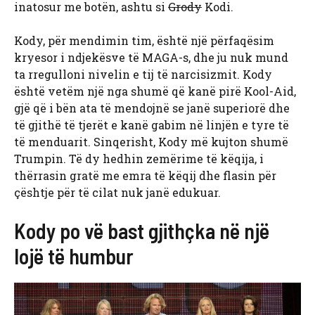
inatosur me botën, ashtu si
Grody
Kodi.
Kody, për mendimin tim, është një përfaqësim
kryesor i ndjekësve të MAGA-s, dhe ju nuk mund
ta rregulloni nivelin e tij të narcisizmit. Kody
është vetëm një nga shumë që kanë pirë Kool-Aid,
gjë që i bën ata të mendojnë se janë superiorë dhe
të gjithë të tjerët e kanë gabim në linjën e tyre të
të menduarit. Sinqerisht, Kody më kujton shumë
Trumpin. Të dy hedhin zemërime të këqija, i
thërrasin gratë me emra të këqij dhe flasin për
çështje për të cilat nuk janë edukuar.
Kody po vë bast gjithçka në një
lojë të humbur