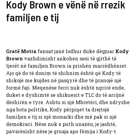
Kody Brown e vënë në rrezik
familjen e tij
Gratë Motra
fansat janë lodhur duke dëgjuar
Kody
Brown
vazhdimisht ankohen sesi të gjithë të
tjerët në familjen Brown ia prishën marrëdhëniet.
Ajo që do të donim të shihnim është që Kody të
shikojë me kujdes në pasqyrë dhe të pranojë një
formë faji. Meqenëse ferri nuk është ngrirë ende,
duket e dyshimtë se shikuesit e TLC do të arrijnë
dëshirën e tyre. Ashtu si një Mbretëri, dhe ndryshe
nga bota politike, Kody përpiqet ta drejtojë
familjen e tij si një monarki dhe më pak si një
demokraci. Nëse nuk e puth unazën, je jashtë,
pavarësisht nëse je gruaja apo fëmija i Kody-t.