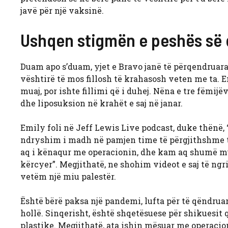
javë për një vaksinë.
Ushqen stigmën e peshës s
Duam apo s’duam, yjet e Bravo janë të përqendruara
vështirë të mos fillosh të krahasosh veten me ta. 
muaj, por ishte fillimi që i duhej. Nëna e tre fëmij
dhe liposuksion në krahët e saj në janar.
Emily foli në Jeff Lewis Live
podcast, duke thënë,
ndryshim i madh në pamjen time të përgjithshme të
aq i kënaqur me operacionin, dhe kam aq shumë mus
kërcyer”. Megjithatë, ne shohim videot e saj të ngr
vetëm një miu palestër.
Është bërë paksa një pandemi, lufta për të qëndruar
hollë. Sinqerisht, është shqetësuese për shikuesit
plastike. Megjithatë, ata ishin mësuar me operacio