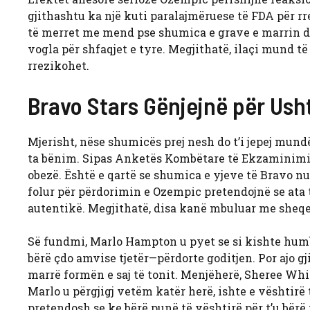
gjithashtu ka një kuti paralajmëruese të FDA për rr
të merret me mend pse shumica e grave e marrin dr
vogla për shfaqjet e tyre. Megjithatë, ilaçi mund t
rrezikohet.
Bravo Stars Gënjejnë për Ush
Mjerisht, nëse shumicës prej nesh do t’i jepej mund
ta bënim. Sipas Anketës Kombëtare të Ekzaminimit
obezë. Është e qartë se shumica e yjeve të Bravo n
folur për përdorimin e Ozempic pretendojnë se ata t
autentikë. Megjithatë, disa kanë mbuluar me sheqer 
Së fundmi, Marlo Hampton u pyet se si kishte humbu
bërë çdo amvise tjetër—përdorte goditjen. Por ajo gj
marrë formën e saj të tonit. Menjëherë, Sheree Whitf
Marlo u përgjigj vetëm katër herë, ishte e vështirë 
pretendosh se ke bërë punë të vështirë për t’u bërë