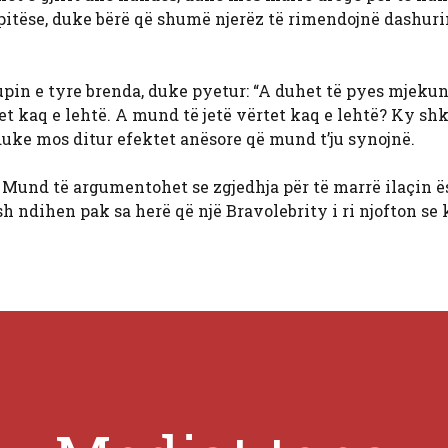
pitëse, duke bërë që shumë njerëz të rimendojnë dashuri
pin e tyre brenda, duke pyetur: “A duhet të pyes mjekun
t kaq e lehtë. A mund të jetë vërtet kaq e lehtë? Ky sh
 duke mos ditur efektet anësore që mund t’ju synojnë.
Mund të argumentohet se zgjedhja për të marrë ilaçin ë
 ndihen pak sa herë që një Bravolebrity i ri njofton se 