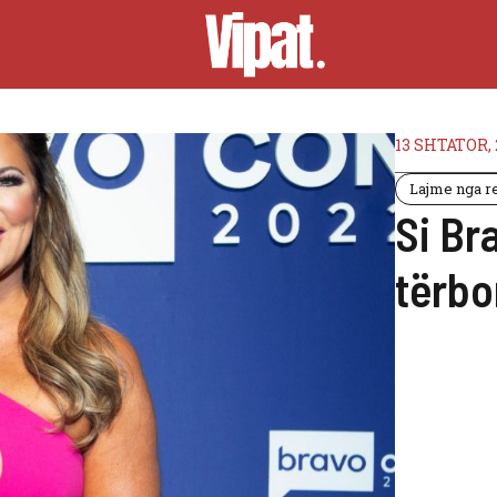
13 SHTATOR, 
Lajme nga re
Si Br
tërbo