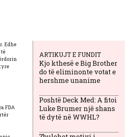
r. Edhe
 të
ARTIKUJT E FUNDIT
ërdorin
Kjo kthesë e Big Brother
tyre
do të eliminonte votat e
hershme unanime
Poshtë Deck Med: A fitoi
nga FDA
Luke Brumer një shans
rtër
të dytë në WWHL?
Zbulohet motivi i
mpic