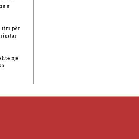
në e
 tim për
krimtar
shtë një
ka