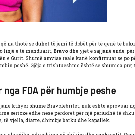
ë na thotë se duhet të jemi të dobët për të qenë të buku
o linjë e të menduarit,
Bravo
dhe yjet e saj janë ende, për
kën e Gurit. Shumë amvise reale kanë konfirmuar se po p
 humbin peshë. Gjëja e trishtueshme është se shumica prej 
r nga FDA për humbje peshe
ili janë kthyer shumë Bravolebritet, nuk është aprovuar 
kime serioze edhe nëse përdoret për një periudhë të shku
 të vjella, diarre, dhimbje barku dhe kapsllëk.
one alergjike, ndryshime në shikim dhe pankreatit. Oze