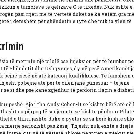
ezikun e tumoreve të qelizave C të tiroides. Nuk është e
ogën pasi rrjeti me të vërtetë duket se ka vetëm gra më
ë jetë i dëmshëm për shëndetin e tyre dhe nuk ia vlen të
trimin
ësia të merrnin një pilulë ose injeksion për të humbur pe
 të Shëndetit dhe Ushqyerjes, dy në pesë
Amerikanët j
uk bëjnë pjesë në atë kategori kualifikuese. Të famshëm 
hjesht po bëjnë atë për të cilën janë punësuar – të jenë
se si dhe pse kanë zgjedhur të përdorin ilaçin e diabeti
r peshë. Ajo i tha Andy Cohen-it se kishte bërë atë që 
ithashtu u përpoq të sugjeronte se kishte përdorur Pilate
ield e thirri jashtë, duke e pyetur se sa herë kishte shk
ta merrje seriozisht pas kësaj. Thjesht nuk është e drejtë
 në formë kur, në të vërtetë, shkoje në zyrën e mjekut nj