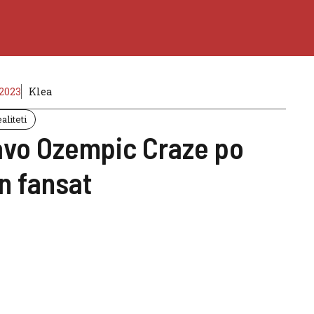
2023
Klea
aliteti
avo Ozempic Craze po
n fansat