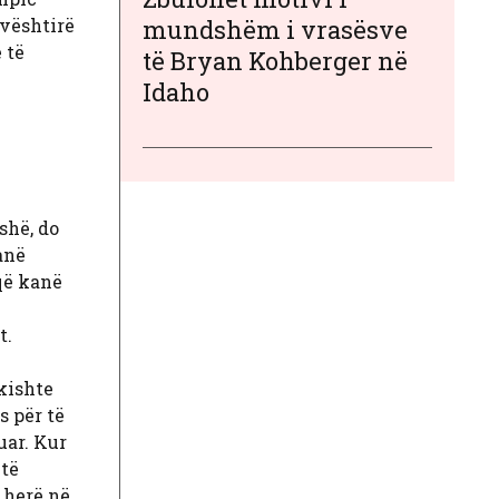
 vështirë
mundshëm i vrasësve
 të
të Bryan Kohberger në
Idaho
shë, do
anë
që kanë
t.
kishte
s për të
uar. Kur
 të
ë herë në