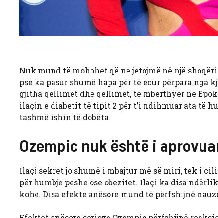
Nuk mund të mohohet që ne jetojmë në një shoqëri q
pse ka pasur shumë hapa për të ecur përpara nga kj
gjitha qëllimet dhe qëllimet, të mbërthyer në Epo
ilaçin e diabetit të tipit 2 për t’i ndihmuar ata të
tashmë ishin të dobëta.
Ozempic nuk është i aprovua
Ilaçi sekret jo shumë i mbajtur më së miri, tek i c
për humbje peshe ose obezitet. Ilaçi ka disa ndërli
kohe. Disa efekte anësore mund të përfshijnë nauze,
Efektet anësore serioze Ozempic përfshijnë reaksi