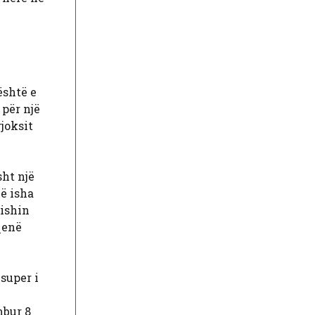
është e
për një
gjoksit
sht një
ë isha
 ishin
qenë
super i
e
mbur 8