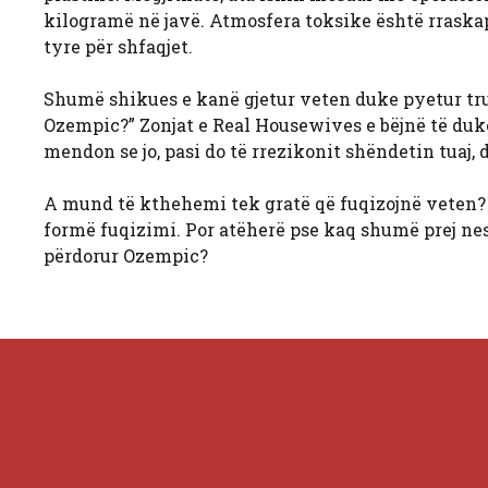
kilogramë në javë. Atmosfera toksike është rraska
tyre për shfaqjet.
Shumë shikues e kanë gjetur veten duke pyetur tru
Ozempic?” Zonjat e Real Housewives e bëjnë të duke
mendon se jo, pasi do të rrezikonit shëndetin tuaj,
A mund të kthehemi tek gratë që fuqizojnë veten? 
formë fuqizimi. Por atëherë pse kaq shumë prej nesh
përdorur Ozempic?