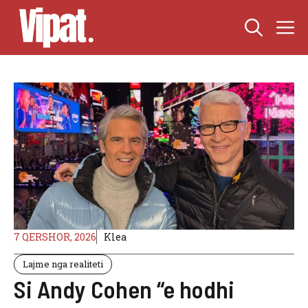
Skip
M
to
content
7 QERSHOR, 2026
Klea
Lajme nga realiteti
Si Andy Cohen “e hodhi