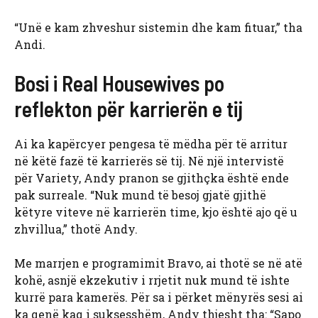
“Unë e kam zhveshur sistemin dhe kam fituar,” tha
Andi.
Bosi i Real Housewives po
reflekton për karrierën e tij
Ai ka kapërcyer pengesa të mëdha për të arritur
në këtë fazë të karrierës së tij. Në një intervistë
për Variety, Andy pranon se gjithçka është ende
pak surreale. “Nuk mund të besoj gjatë gjithë
këtyre viteve në karrierën time, kjo është ajo që u
zhvillua,” thotë Andy.
Me marrjen e programimit Bravo, ai thotë se në atë
kohë, asnjë ekzekutiv i rrjetit nuk mund të ishte
kurrë para kamerës. Për sa i përket mënyrës sesi ai
ka qenë kaq i suksesshëm, Andy thjesht tha: “Sapo