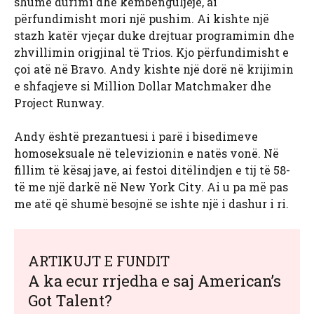
shumë durimi dhe këmbënguljeje, ai
përfundimisht mori një pushim. Ai kishte një
stazh katër vjeçar duke drejtuar programimin dhe
zhvillimin origjinal të Trios. Kjo përfundimisht e
çoi atë në Bravo. Andy kishte një dorë në krijimin
e shfaqjeve si Million Dollar Matchmaker dhe
Project Runway.
Andy është prezantuesi i parë i bisedimeve
homoseksuale në televizionin e natës vonë. Në
fillim të kësaj jave, ai festoi ditëlindjen e tij të 58-
të me një darkë në New York City. Ai u pa më pas
me atë që shumë besojnë se ishte një i dashur i ri.
ARTIKUJT E FUNDIT
A ka ecur rrjedha e saj American’s
Got Talent?