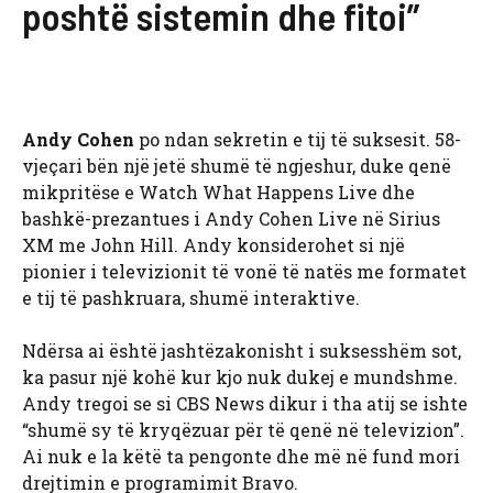
poshtë sistemin dhe fitoi”
Andy Cohen
po ndan sekretin e tij të suksesit. 58-
vjeçari bën një jetë shumë të ngjeshur, duke qenë
mikpritëse e Watch What Happens Live dhe
bashkë-prezantues i Andy Cohen Live në Sirius
XM me John Hill. Andy konsiderohet si një
pionier i televizionit të vonë të natës me formatet
e tij të pashkruara, shumë interaktive.
Ndërsa ai është jashtëzakonisht i suksesshëm sot,
ka pasur një kohë kur kjo nuk dukej e mundshme.
Andy tregoi se si CBS News dikur i tha atij se ishte
“shumë sy të kryqëzuar për të qenë në televizion”.
Ai nuk e la këtë ta pengonte dhe më në fund mori
drejtimin e programimit Bravo.