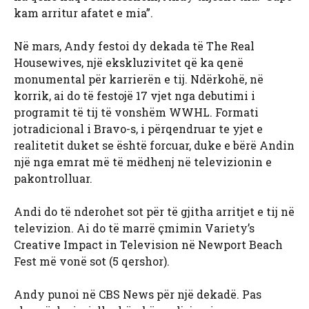
kam arritur afatet e mia”.
Në mars, Andy festoi dy dekada të The Real
Housewives, një ekskluzivitet që ka qenë
monumental për karrierën e tij. Ndërkohë, në
korrik, ai do të festojë 17 vjet nga debutimi i
programit të tij të vonshëm WWHL. Formati
jotradicional i Bravo-s, i përqendruar te yjet e
realitetit duket se është forcuar, duke e bërë Andin
një nga emrat më të mëdhenj në televizionin e
pakontrolluar.
Andi do të nderohet sot për të gjitha arritjet e tij në
televizion. Ai do të marrë çmimin Variety’s
Creative Impact in Television në Newport Beach
Fest më vonë sot (5 qershor).
Andy punoi në CBS News për një dekadë. Pas