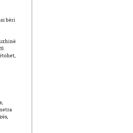
si bëri
kuzhinë
0.
ëtohet,
e,
metra
zës,