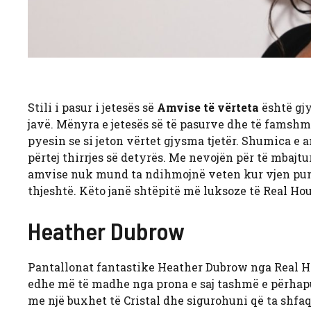
Stili i pasur i jetesës së
Amvise të vërteta
është gj
javë. Mënyra e jetesës së të pasurve dhe të famsh
pyesin se si jeton vërtet gjysma tjetër. Shumica e 
përtej thirrjes së detyrës. Me nevojën për të mbaj
amvise nuk mund ta ndihmojnë veten kur vjen puna
thjeshtë. Këto janë shtëpitë më luksoze të Real Ho
Heather Dubrow
Pantallonat fantastike Heather Dubrow nga Real H
edhe më të madhe nga prona e saj tashmë e përhap
me një buxhet të Cristal dhe sigurohuni që ta shfaq