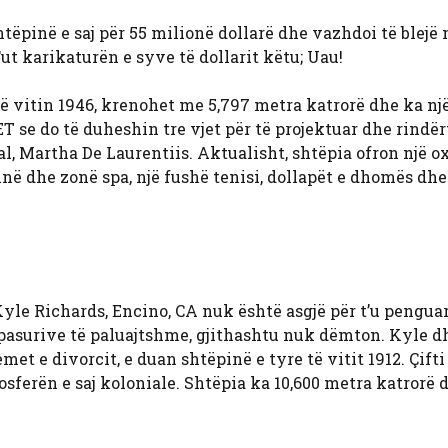
htëpinë e saj për 55 milionë dollarë dhe vazhdoi të blejë 
ut karikaturën e syve të dollarit këtu; Uau!
 në vitin 1946, krenohet me 5,797 metra katrorë dhe ka nj
ET se do të duheshin tre vjet për të projektuar dhe rindër
l, Martha De Laurentiis. Aktualisht, shtëpia ofron një o
inë dhe zonë spa, një fushë tenisi, dollapët e dhomës dhe
Kyle Richards, Encino, CA nuk është asgjë për t’u pengua
i pasurive të paluajtshme, gjithashtu nuk dëmton. Kyle d
et e divorcit, e duan shtëpinë e tyre të vitit 1912. Çifti
sferën e saj koloniale. Shtëpia ka 10,600 metra katrorë 