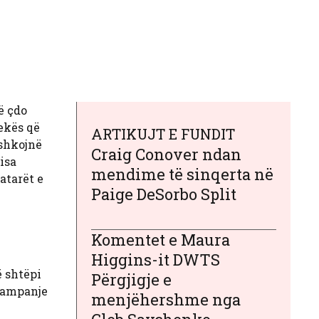
ë çdo
ekës që
ARTIKUJT E FUNDIT
 shkojnë
Craig Conover ndan
isa
mendime të sinqerta në
atarët e
Paige DeSorbo Split
Komentet e Maura
Higgins-it DWTS
 shtëpi
Përgjigje e
hampanje
menjëhershme nga