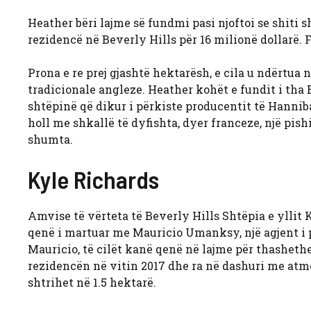
Heather bëri lajme së fundmi pasi njoftoi se shiti s
rezidencë në Beverly Hills për 16 milionë dollarë. F
Prona e re prej gjashtë hektarësh, e cila u ndërtua
tradicionale angleze. Heather kohët e fundit i tha 
shtëpinë që dikur i përkiste producentit të Hanniba
holl me shkallë të dyfishta, dyer franceze, një pish
shumta.
Kyle Richards
Amvise të vërteta të Beverly Hills
Shtëpia e yllit 
qenë i martuar me Mauricio Umanksy,
një agjent 
Mauricio, të cilët kanë qenë në lajme për thashethem
rezidencën në vitin 2017 dhe ra në dashuri me atmo
shtrihet në 1.5 hektarë.