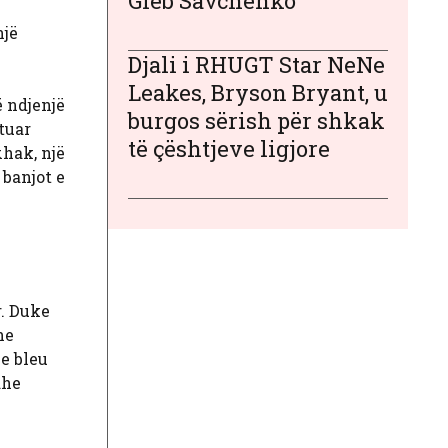
Gleb Savchenko
një
Djali i RHUGT Star NeNe
Leakes, Bryson Bryant, u
ë ndjenjë
burgos sërish për shkak
tuar
të çështjeve ligjore
xhak, një
 banjot e
r. Duke
he
 e bleu
dhe