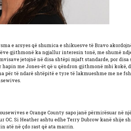
ysma e arsyes që shumica e shikuesve të Bravo akordojn
mëve gjithmonë ka ngjallur interesin tonë, me shumë ndj
amvisave jetojnë në disa shtëpi mjaft standarde, por disa
tur hapin me Jones-ët që u qëndron gjithmonë mbi kokë, d
 për të ndarë shtëpitë e tyre të lakmueshme me ne fsh
usewives.
ousewives e Orange County sapo janë përmirësuar në një
ur OC. Si Heather ashtu edhe Terry Dubrow kanë shije s
in atë në çdo rast që ata marrin.