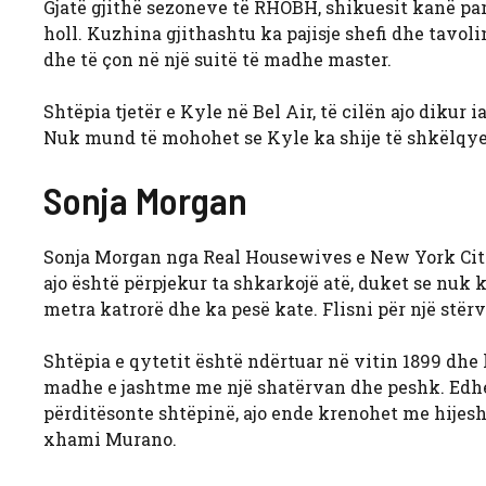
Gjatë gjithë sezoneve të RHOBH, shikuesit kanë parë
holl. Kuzhina gjithashtu ka pajisje shefi dhe tavol
dhe të çon në një suitë të madhe master.
Shtëpia tjetër e Kyle në Bel Air, të cilën ajo dikur
Nuk mund të mohohet se Kyle ka shije të shkëlqyer
Sonja Morgan
Sonja Morgan nga Real Housewives e New York City 
ajo është përpjekur ta shkarkojë atë, duket se nuk
metra katrorë dhe ka pesë kate. Flisni për një stërvi
Shtëpia e qytetit është ndërtuar në vitin 1899 dhe 
madhe e jashtme me një shatërvan dhe peshk. Edhe 
përditësonte shtëpinë, ajo ende krenohet me hijeshi
xhami Murano.