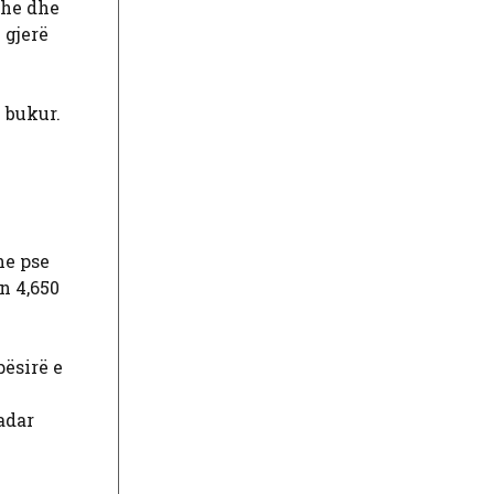
dhe dhe
 gjerë
e bukur.
he pse
n 4,650
sirë ​​e
adar