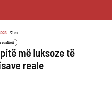
2023
Klea
 realiteti
pitë më luksoze të
save reale