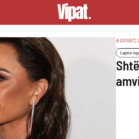
4 GUSHT, 
Lajme nga
Shtë
amvi