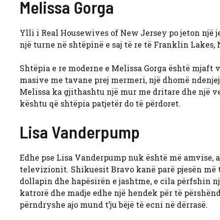
Melissa Gorga
Ylli i Real Housewives of New Jersey po jeton një je
një turne në shtëpinë e saj të re të Franklin Lakes, 
Shtëpia e re moderne e Melissa Gorga është mjaft v
masive me tavane prej mermeri, një dhomë ndenjeje
Melissa ka gjithashtu një mur me dritare dhe një ve
kështu që shtëpia patjetër do të përdoret.
Lisa Vanderpump
Edhe pse
Lisa Vanderpump nuk është më amvise, ajo
televizionit. Shikuesit Bravo kanë parë pjesën më
dollapin dhe hapësirën e jashtme, e cila përfshin n
katrorë dhe madje edhe një hendek për të përshënde
përndryshe ajo mund t’ju bëjë të ecni në dërrasë.