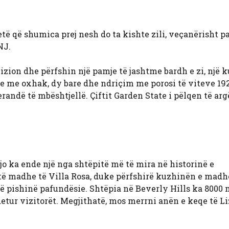
të që shumica prej nesh do ta kishte zili, veçanërisht pa
NJ.
izion dhe përfshin një pamje të jashtme bardh e zi, një 
 me oxhak, dy bare dhe ndriçim me porosi të viteve 192
randë të mbështjellë. Çiftit Garden State i pëlqen të arg
 ka ende një nga shtëpitë më të mira në historinë e
 të madhe të Villa Rosa, duke përfshirë kuzhinën e madh
jë pishinë pafundësie. Shtëpia në Beverly Hills ka 8000 
tur vizitorët. Megjithatë, mos merrni anën e keqe të Li