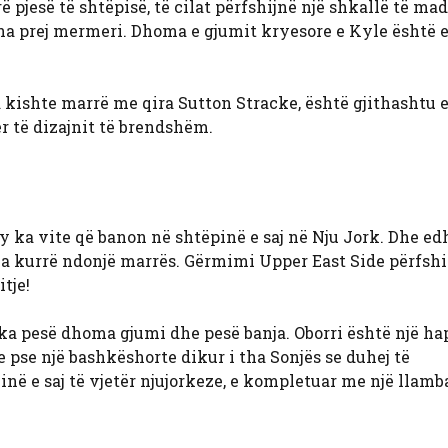
 pjesë të shtëpisë, të cilat përfshijnë një shkallë të ma
ina prej mermeri. Dhoma e gjumit kryesore e Kyle është e
 ia kishte marrë me qira Sutton Stracke, është gjithashtu 
 të dizajnit të brendshëm.
ka vite që banon në shtëpinë e saj në Nju Jork. Dhe ed
 ka kurrë ndonjë marrës. Gërmimi Upper East Side përfshi
tje!
ka pesë dhoma gjumi dhe pesë banja. Oborri është një hapë
pse një bashkëshorte dikur i tha Sonjës se duhej të
në e saj të vjetër njujorkeze, e kompletuar me një llamb