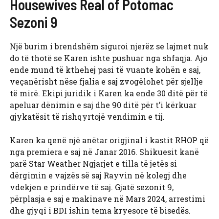
Housewives Real of Potomac
Sezoni 9
Një burim i brendshëm siguroi njerëz se lajmet nuk
do të thotë se Karen ishte pushuar nga shfaqja. Ajo
ende mund të kthehej pasi të vuante kohën e saj,
veçanërisht nëse fjalia e saj zvogëlohet për sjellje
të mirë. Ekipi juridik i Karen ka ende 30 ditë për të
apeluar dënimin e saj dhe 90 ditë për t’i kërkuar
gjykatësit të rishqyrtojë vendimin e tij.
Karen ka qenë një anëtar origjinal i kastit RHOP që
nga premiera e saj në Janar 2016. Shikuesit kanë
parë Star Weather Ngjarjet e tilla të jetës si
dërgimin e vajzës së saj Rayvin në kolegj dhe
vdekjen e prindërve të saj. Gjatë sezonit 9,
përplasja e saj e makinave në Mars 2024, arrestimi
dhe gjyqi i BDI ishin tema kryesore të bisedës.