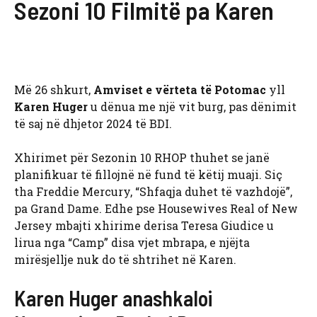
Sezoni 10 Filmitë pa Karen
Më 26 shkurt,
Amviset e vërteta të Potomac
yll
Karen Huger
u dënua me një vit burg, pas dënimit
të saj në dhjetor 2024 të BDI.
Xhirimet për Sezonin 10 RHOP thuhet se janë
planifikuar të fillojnë në fund të këtij muaji. Siç
tha Freddie Mercury, “Shfaqja duhet të vazhdojë”,
pa Grand Dame. Edhe pse Housewives Real of New
Jersey mbajti xhirime derisa Teresa Giudice u
lirua nga “Camp” disa vjet mbrapa, e njëjta
mirësjellje nuk do të shtrihet në Karen.
Karen Huger anashkaloi