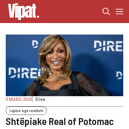
Skip
M
to
content
5 MARS, 2025
Klea
Lajme nga realiteti
Shtëpiake Real of Potomac