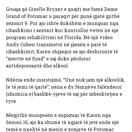
Gruaja që Gizelle Bryant e quajti me famë Dame
Grand of Potomac u paraqit për punë gjatë gjithë
sezonit 9. Por ajo ishte dukshëm e munguar nga
ribashkimi i sezonit kur kontrolloi veten në një
program rehabilitimi në Florida. Në një video
Andy Cohen transmetoi në pjesën e parë të
ribashkimit, Karen shpjegoi se ajo dëshironte të
“merrte në fund” e saj duke përdorur
antidepresantë dhe alkool.
Ndërsa ende insistojmë, “Unë nuk jam një alkoolik,
le të jemi të qartë”, nëna e dy fëmijëve falënderoi
(shumica e) bashkë-yjeve të saj për mbështetjen e
tyre.
Megjithë mungesën e supozuar të Karen nga
Sezoni 10, ajo ka shumë të ngjarë të jetë ende një
temë e nxehtë në mesin e zonjave të Potomac.