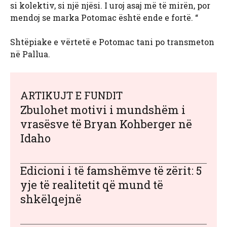
si kolektiv, si një njësi. I uroj asaj më të mirën, por
mendoj se marka Potomac është ende e fortë. “
Shtëpiake e vërtetë e Potomac tani po transmeton
në Pallua.
ARTIKUJT E FUNDIT
Zbulohet motivi i mundshëm i
vrasësve të Bryan Kohberger në
Idaho
Edicioni i të famshëmve të zërit: 5
yje të realitetit që mund të
shkëlqejnë