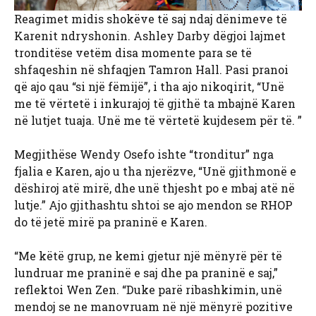
Reagimet midis shokëve të saj ndaj dënimeve të
Karenit ndryshonin. Ashley Darby dëgjoi lajmet
tronditëse vetëm disa momente para se të
shfaqeshin në shfaqjen Tamron Hall. Pasi pranoi
që ajo qau “si një fëmijë”, i tha ajo nikoqirit, “Unë
me të vërtetë i inkurajoj të gjithë ta mbajnë Karen
në lutjet tuaja. Unë me të vërtetë kujdesem për të. ”
Megjithëse Wendy Osefo ishte “tronditur” nga
fjalia e Karen, ajo u tha njerëzve, “Unë gjithmonë e
dëshiroj atë mirë, dhe unë thjesht po e mbaj atë në
lutje.” Ajo gjithashtu shtoi se ajo mendon se RHOP
do të jetë mirë pa praninë e Karen.
“Me këtë grup, ne kemi gjetur një mënyrë për të
lundruar me praninë e saj dhe pa praninë e saj,”
reflektoi Wen Zen. “Duke parë ribashkimin, unë
mendoj se ne manovruam në një mënyrë pozitive