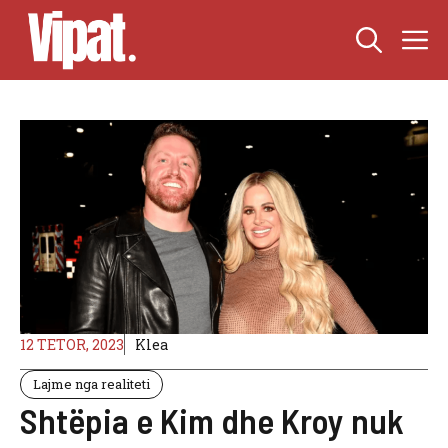
Skip
M
to
content
12 TETOR, 2023
Klea
Lajme nga realiteti
Shtëpia e Kim dhe Kroy nuk