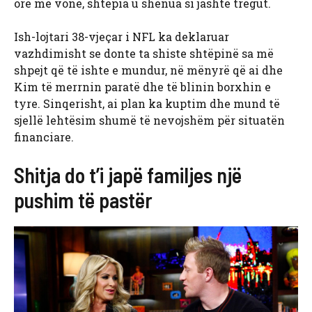
orë më vonë, shtëpia u shënua si jashtë tregut.
Ish-lojtari 38-vjeçar i NFL ka deklaruar
vazhdimisht se donte ta shiste shtëpinë sa më
shpejt që të ishte e mundur, në mënyrë që ai dhe
Kim të merrnin paratë dhe të blinin borxhin e
tyre. Sinqerisht, ai plan ka kuptim dhe mund të
sjellë lehtësim shumë të nevojshëm për situatën
financiare.
Shitja do t’i japë familjes një
pushim të pastër