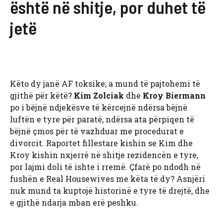
është në shitje, por duhet të
jetë
Këto dy janë AF toksike; a mund të pajtohemi të
gjithë për këtë?
Kim Zolciak
dhe
Kroy Biermann
po i bëjnë ndjekësve të kërcejnë ndërsa bëjnë
luftën e tyre për paratë, ndërsa ata përpiqen të
bëjnë çmos për të vazhduar me procedurat e
divorcit. Raportet fillestare kishin se Kim dhe
Kroy kishin nxjerrë në shitje rezidencën e tyre,
por lajmi doli të ishte i rremë. Çfarë po ndodh në
fushën e Real Housewives me këta të dy? Asnjëri
nuk mund ta kuptojë historinë e tyre të drejtë, dhe
e gjithë ndarja mban erë peshku.