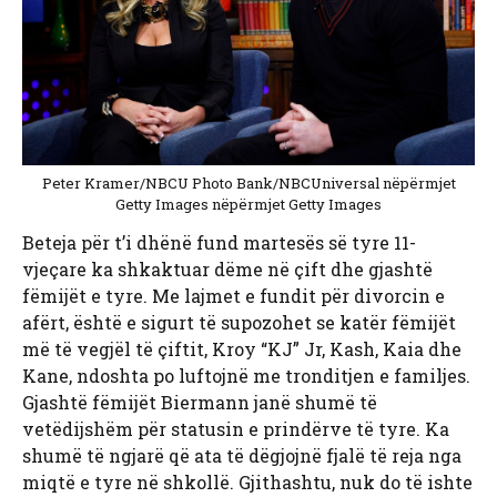
Peter Kramer/NBCU Photo Bank/NBCUniversal nëpërmjet
Getty Images nëpërmjet Getty Images
Beteja për t’i dhënë fund martesës së tyre 11-
vjeçare ka shkaktuar dëme në çift dhe gjashtë
fëmijët e tyre. Me lajmet e fundit për divorcin e
afërt, është e sigurt të supozohet se katër fëmijët
më të vegjël të çiftit, Kroy “KJ” Jr, Kash, Kaia dhe
Kane, ndoshta po luftojnë me tronditjen e familjes.
Gjashtë fëmijët Biermann janë shumë të
vetëdijshëm për statusin e prindërve të tyre. Ka
shumë të ngjarë që ata të dëgjojnë fjalë të reja nga
miqtë e tyre në shkollë. Gjithashtu, nuk do të ishte