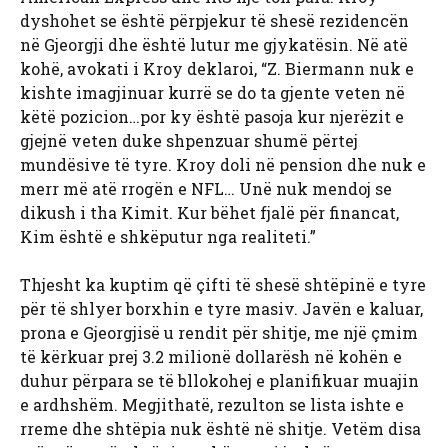
dyshohet se është përpjekur të shesë rezidencën
në Gjeorgji dhe është lutur me gjykatësin. Në atë
kohë, avokati i Kroy deklaroi, “Z. Biermann nuk e
kishte imagjinuar kurrë se do ta gjente veten në
këtë pozicion…por ky është pasoja kur njerëzit e
gjejnë veten duke shpenzuar shumë përtej
mundësive të tyre. Kroy doli në pension dhe nuk e
merr më atë rrogën e NFL… Unë nuk mendoj se
dikush i tha Kimit. Kur bëhet fjalë për financat,
Kim është e shkëputur nga realiteti.”
Thjesht ka kuptim që çifti të shesë shtëpinë e tyre
për të shlyer borxhin e tyre masiv. Javën e kaluar,
prona e Gjeorgjisë u rendit për shitje, me një çmim
të kërkuar prej 3.2 milionë dollarësh në kohën e
duhur përpara se të bllokohej e planifikuar muajin
e ardhshëm. Megjithatë, rezulton se lista ishte e
rreme dhe shtëpia nuk është në shitje. Vetëm disa