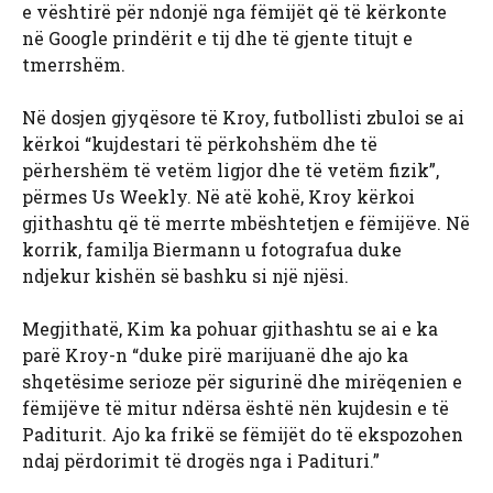
e vështirë për ndonjë nga fëmijët që të kërkonte
në Google prindërit e tij dhe të gjente titujt e
tmerrshëm.
Në dosjen gjyqësore të Kroy, futbollisti zbuloi se ai
kërkoi “kujdestari të përkohshëm dhe të
përhershëm të vetëm ligjor dhe të vetëm fizik”,
përmes Us Weekly. Në atë kohë, Kroy kërkoi
gjithashtu që të merrte mbështetjen e fëmijëve. Në
korrik, familja Biermann u fotografua duke
ndjekur kishën së bashku si një njësi.
Megjithatë, Kim ka pohuar gjithashtu se ai e ka
parë Kroy-n “duke pirë marijuanë dhe ajo ka
shqetësime serioze për sigurinë dhe mirëqenien e
fëmijëve të mitur ndërsa është nën kujdesin e të
Paditurit. Ajo ka frikë se fëmijët do të ekspozohen
ndaj përdorimit të drogës nga i Padituri.”