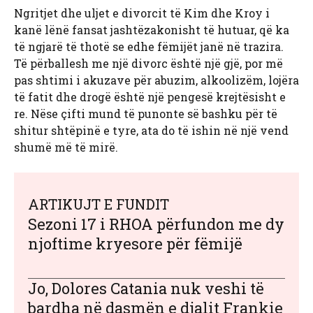
Ngritjet dhe uljet e divorcit të Kim dhe Kroy i
kanë lënë fansat jashtëzakonisht të hutuar, që ka
të ngjarë të thotë se edhe fëmijët janë në trazira.
Të përballesh me një divorc është një gjë, por më
pas shtimi i akuzave për abuzim, alkoolizëm, lojëra
të fatit dhe drogë është një pengesë krejtësisht e
re. Nëse çifti mund të punonte së bashku për të
shitur shtëpinë e tyre, ata do të ishin në një vend
shumë më të mirë.
ARTIKUJT E FUNDIT
Sezoni 17 i RHOA përfundon me dy
njoftime kryesore për fëmijë
Jo, Dolores Catania nuk veshi të
bardha në dasmën e djalit Frankie