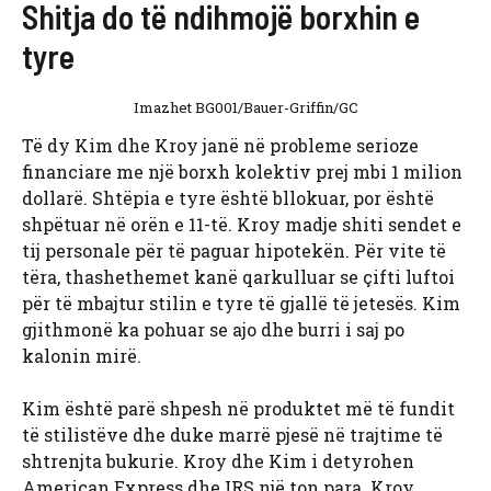
Shitja do të ndihmojë borxhin e
tyre
Imazhet BG001/Bauer-Griffin/GC
Të dy Kim dhe Kroy janë në probleme serioze
financiare me një borxh kolektiv prej mbi 1 milion
dollarë. Shtëpia e tyre është bllokuar, por është
shpëtuar në orën e 11-të. Kroy madje shiti sendet e
tij personale për të paguar hipotekën. Për vite të
tëra, thashethemet kanë qarkulluar se çifti luftoi
për të mbajtur stilin e tyre të gjallë të jetesës. Kim
gjithmonë ka pohuar se ajo dhe burri i saj po
kalonin mirë.
Kim është parë shpesh në produktet më të fundit
të stilistëve dhe duke marrë pjesë në trajtime të
shtrenjta bukurie. Kroy dhe Kim i detyrohen
American Express dhe IRS një ton para. Kroy