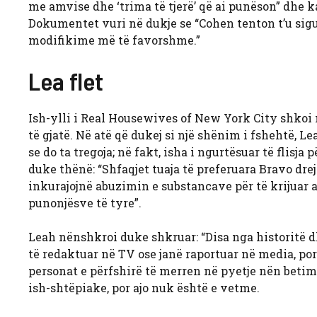
me amvise dhe ‘trima të tjerë’ që ai punëson” dhe ka
Dokumentet vuri në dukje se “Cohen tenton t’u sigu
modifikime më të favorshme.”
Lea flet
Ish-ylli i Real Housewives of New York City shkoi 
të gjatë. Në atë që dukej si një shënim i fshehtë, 
se do ta tregoja; në fakt, isha i ngurtësuar të flisj
duke thënë: “Shfaqjet tuaja të preferuara Bravo dre
inkurajojnë abuzimin e substancave për të krijuar 
punonjësve të tyre”.
Leah nënshkroi duke shkruar: “Disa nga historitë d
të redaktuar në TV ose janë raportuar në media, por
personat e përfshirë të merren në pyetje nën betim. S
ish-shtëpiake, por ajo nuk është e vetme.