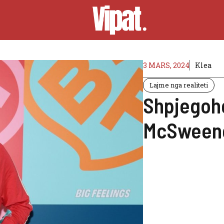
3 MARS, 2024
Klea
Lajme nga realiteti
Shpjegohe
McSweene