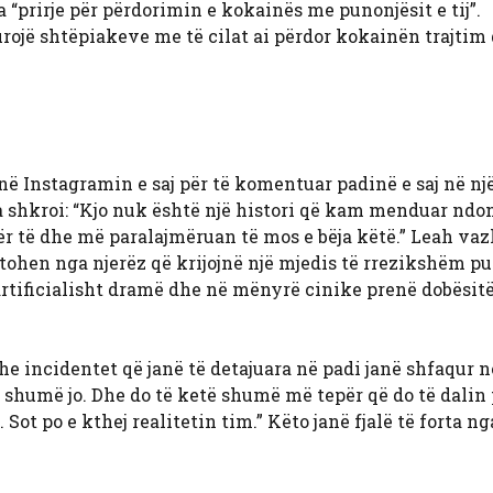
 “prirje për përdorimin e kokainës me punonjësit e tij”.
rojë shtëpiakeve me të cilat ai përdor kokainën trajtim
në Instagramin e saj për të komentuar padinë e saj në nj
Lea shkroi: “Kjo nuk është një histori që kam menduar ndo
a për të dhe më paralajmëruan të mos e bëja këtë.” Leah va
jtohen nga njerëz që krijojnë një mjedis të rrezikshëm pu
artificialisht dramë dhe në mënyrë cinike prenë dobësitë
he incidentet që janë të detajuara në padi janë shfaqur 
 shumë jo. Dhe do të ketë shumë më tepër që do të dalin 
ot po e kthej realitetin tim.” Këto janë fjalë të forta ng