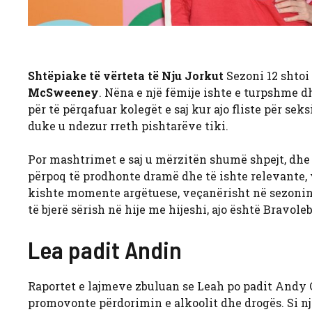
Shtëpiake të vërteta të Nju Jorkut
Sezoni 12 shtoi
McSweeney
. Nëna e një fëmije ishte e turpshme dh
për të përqafuar kolegët e saj kur ajo fliste për s
duke u ndezur rreth pishtarëve tiki.
Por mashtrimet e saj u mërzitën shumë shpejt, dhe 
përpoq të prodhonte dramë dhe të ishte relevante, v
kishte momente argëtuese, veçanërisht në sezonin e
të bjerë sërish në hije me hijeshi, ajo është Bravoleb
Lea padit Andin
Raportet e lajmeve zbuluan se Leah po padit Andy 
promovonte përdorimin e alkoolit dhe drogës. Si një