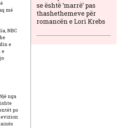
jë
se është ‘marrë’ pas
 aq më
thashethemeve për
romancën e Lori Krebs
dia, NBC
dhe
din e
 e
jo
 Një nga
kishte
entët po
elevizion
kainës