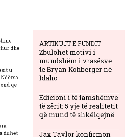
eshme
ARTIKUJT E FUNDIT
eshur dhe
Zbulohet motivi i
mundshëm i vrasësve
të Bryan Kohberger në
sit u
Idaho
. Ndërsa
vend që
Edicioni i të famshëmve
të zërit: 5 yje të realitetit
që mund të shkëlqejnë
ura
ea duhet
Jax Taylor konfirmon