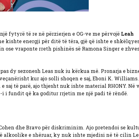
 një fytyrë të re në përzierjen e OG-ve me përvojë
Leah
e kishte energji për ditë të tëra, gjë që ishte e shkëlqy
eksin ose vraponte rreth pishinës së Ramona Singer e zhv
pas dy sezonesh Leas nuk iu kërkua më. Pronarja e bizne
eçanërisht kur ajo solli shoqen e saj, Eboni K. Williams
 saj të parë, ajo thjesht nuk ishte material RHONY. Në 
-i i fundit që ka goditur rrjetin me një padi të rëndë.
Cohen dhe Bravo për diskriminim. Ajo pretendoi se kult
 alkoolike e shëruar, ky nuk ishte mjedisi në të cilin L