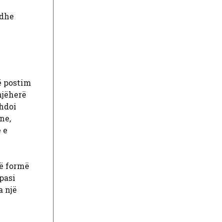
 dhe
ë postim
njëherë
zhdoi
ne,
 e
në formë
pasi
a një