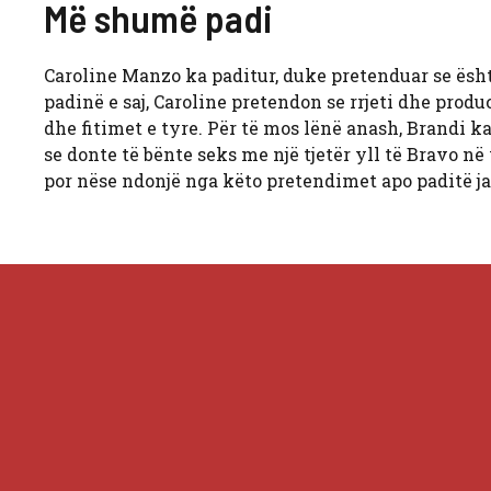
Më shumë padi
Caroline Manzo ka paditur, duke pretenduar se ësh
padinë e saj, Caroline pretendon se rrjeti dhe prod
dhe fitimet e tyre. Për të mos lënë anash, Brandi k
se donte të bënte seks me një tjetër yll të Bravo në
por nëse ndonjë nga këto pretendimet apo paditë jan