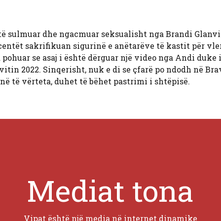
të sulmuar dhe ngacmuar seksualisht nga Brandi Glanvi
ucentët sakrifikuan sigurinë e anëtarëve të kastit për vl
a pohuar se asaj i është dërguar një video nga Andi duke 
 vitin 2022. Sinqerisht, nuk e di se çfarë po ndodh në Bra
ë të vërteta, duhet të bëhet pastrimi i shtëpisë.
Mediat tona
Vipat është një media në internet dinamike