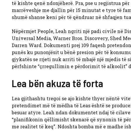
të kishte qenë ndonjëherë. Pra, pse u regjistrua për
marrëveshje me djallin për 15 minutat e tyre të fa
shumë shanse keni për të qëndruar në shfaqjen tua
Nëpërmjet People, Leah ngriti një padi civile në D
Universal Media, Warner Bros. Discovery, Shed Me
Darren Ward. Dokumenti prej 109 faqesh pretendonte
punës ku punonjësit u bënë presion për të konsumu
gjykatës se rrjeti nuk arriti të mbajë një mjedis të 
përfshinte “çrregullimin e përdorimit të alkoolit”
Lea bën akuza të forta
Lea gjithashtu tregoi se ajo kishte thyer nëntë vitet
pretendimet më të mëdha të Leas është se producentë
besuar atyre. Leah ndan dokumentet ndaj të cilave 
“planifikonin qëllimisht skenarë që synonin të përk
me realitet të keq”. Ndoshta bomba më e madhe is