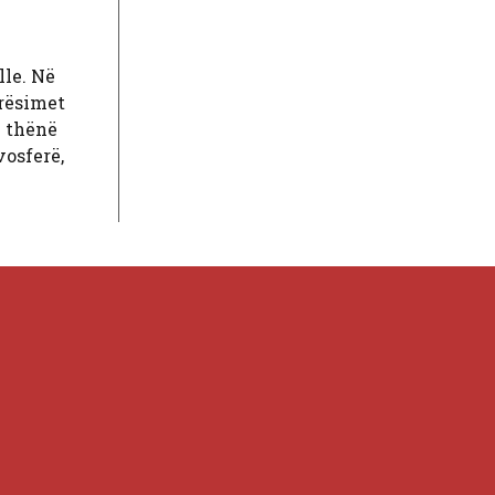
lle. Në
erësimet
i thënë
vosferë,