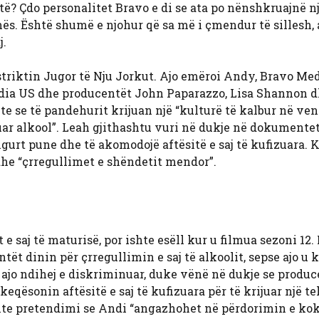
 të? Çdo personalitet Bravo e di se ata po nënshkruajnë n
mës. Është shumë e njohur që sa më i çmendur të sillesh,
j.
istriktin Jugor të Nju Jorkut. Ajo emëroi Andy, Bravo Me
dia US dhe producentët John Paparazzo, Lisa Shannon 
 se të pandehurit krijuan një “kulturë të kalbur në ven
ar alkool”. Leah gjithashtu vuri në dukje në dokumentet
sigurt pune dhe të akomodojë aftësitë e saj të kufizuara. K
 dhe “çrregullimet e shëndetit mendor”.
 e saj të maturisë, por ishte esëll kur u filmua sezoni 12.
t dinin për çrregullimin e saj të alkoolit, sepse ajo u 
ajo ndihej e diskriminuar, duke vënë në dukje se produc
eqësonin aftësitë e saj të kufizuara për të krijuar një t
hte pretendimi se Andi “angazhohet në përdorimin e ko