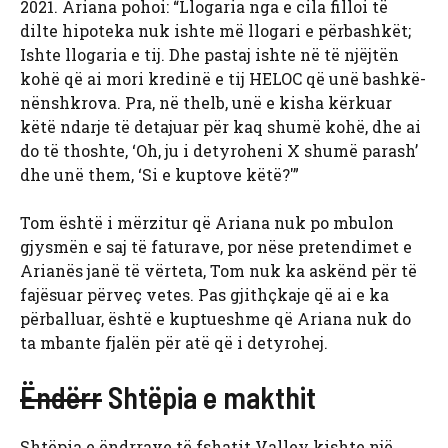
2021. Ariana pohoi: “Llogaria nga e cila filloi të
dilte hipoteka nuk ishte më llogari e përbashkët;
Ishte llogaria e tij. Dhe pastaj ishte në të njëjtën
kohë që ai mori kredinë e tij HELOC që unë bashkë-
nënshkrova. Pra, në thelb, unë e kisha kërkuar
këtë ndarje të detajuar për kaq shumë kohë, dhe ai
do të thoshte, ‘Oh, ju i detyroheni X shumë parash’
dhe unë them, ‘Si e kuptove këtë?'”
Tom është i mërzitur që Ariana nuk po mbulon
gjysmën e saj të faturave, por nëse pretendimet e
Arianës janë të vërteta, Tom nuk ka askënd për të
fajësuar përveç vetes. Pas gjithçkaje që ai e ka
përballuar, është e kuptueshme që Ariana nuk do
ta mbante fjalën për atë që i detyrohej.
Ëndërr
Shtëpia e makthit
Shtëpia e ëndrrave të fshatit Valley kishte një