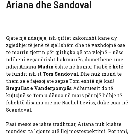
Ariana dhe Sandoval
Gjatë një ndarjeje, ish-çiftet zakonisht kanë dy
zgjedhje: të jenë të sjellshëm dhe të vazhdojnë ose
të marrin tjetrin për gjithçka që ata vlejnë – nëse
ndiheni veçanërisht hakmarrës, domethënë. une
ndiej
Ariana Madix
është në humor t’ia bëjë këtë
të fundit ish-it
Tom Sandoval
. Dhe nuk mund të
them se e fajësoj atë sepse Tom është një kad!
Rregullat e Vanderpompës
Adhuruesit do të
kujtojnë se Tom u dënua në mars për një lidhje të
fshehtë disamujore me Rachel Leviss, duke çuar në
Scandoval.
Pasi mësoi se ishte tradhtuar, Ariana nuk kishte
mundësi ta lejonte atë lloj mosrespektimi. Por tani,