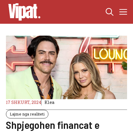
Skip
M
to
content
17 SHKURT, 2024
Klea
Lajme nga realiteti
Shpjegohen financat e