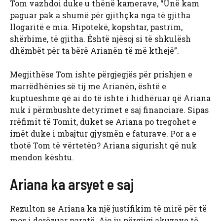
Tom vazhdoi duke u thënë kamerave, “Unë kam
paguar pak a shumë për gjithçka nga të gjitha
llogaritë e mia. Hipotekë, kopshtar, pastrim,
shërbime, të gjitha. Është njësoj si të shkulësh
dhëmbët për ta bërë Arianën të më kthejë”.
Megjithëse Tom ishte përgjegjës për prishjen e
marrëdhënies së tij me Arianën, është e
kuptueshme që ai do të ishte i hidhëruar që Ariana
nuk i përmbushte detyrimet e saj financiare. Sipas
rrëfimit të Tomit, duket se Ariana po tregohet e
imët duke i mbajtur gjysmën e faturave. Por a e
thotë Tom të vërtetën? Ariana sigurisht që nuk
mendon kështu.
Ariana ka arsyet e saj
Rezulton se Ariana ka një justifikim të mirë për të
mos i dorëzuar paratë. Ajo iu përgjigj akuzave të