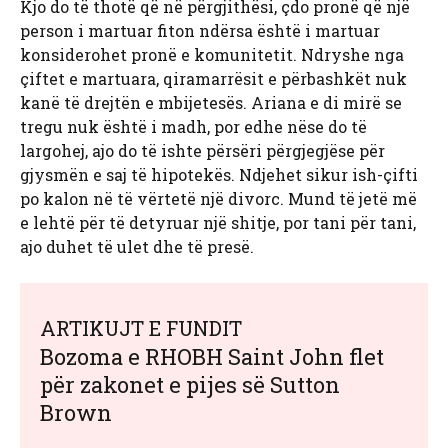
Kjo do të thotë që në përgjithësi, çdo pronë që një
person i martuar fiton ndërsa është i martuar
konsiderohet pronë e komunitetit. Ndryshe nga
çiftet e martuara, qiramarrësit e përbashkët nuk
kanë të drejtën e mbijetesës. Ariana e di mirë se
tregu nuk është i madh, por edhe nëse do të
largohej, ajo do të ishte përsëri përgjegjëse për
gjysmën e saj të hipotekës. Ndjehet sikur ish-çifti
po kalon në të vërtetë një divorc. Mund të jetë më
e lehtë për të detyruar një shitje, por tani për tani,
ajo duhet të ulet dhe të presë.
ARTIKUJT E FUNDIT
Bozoma e RHOBH Saint John flet
për zakonet e pijes së Sutton
Brown