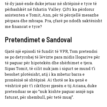
të dy janë ende duke jetuar në shtëpinë e tyre të
përbashkët në fshatin Valley. Çifti ka përdorur
asistenten e Tomit, Ann, për të përcjellë mesazhe
përpara dhe mbrapa. Pra, çfarë po ndodh saktësisht
me financat e tyre?
Pretendimet e Sandoval
Gjatë një episodi të fundit të VPR, Tom pretendoi
se po detyrohej të lëvizte para midis llogarive për
të paguar për hipotekën dhe shërbimet e tjera.
Sipas Tomit, të cilit nuk jam i sigurt se mund t’i
besohet plotësisht, atij i ka mbetur barra e
pronësisë së shtëpisë. Ai thotë se ka qenë e
vështirë për t’i rikthyer pjesën e tij Ariana, duke
pretenduar se ajo “nuk kishte paguar asnjë nga
faturat, për shembull, për tetë muaj”.