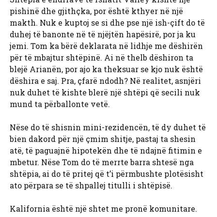
pishinë dhe gjithçka, por është kthyer në një
makth. Nuk e kuptoj se si dhe pse një ish-çift do të
duhej të banonte në të njëjtën hapësirë, por ja ku
jemi. Tom ka bërë deklarata në lidhje me dëshirën
për të mbajtur shtëpinë. Ai në thelb dëshiron ta
blejë Arianën, por ajo ka theksuar se kjo nuk është
dëshira e saj. Pra, çfarë ndodh? Në realitet, asnjëri
nuk duhet të kishte blerë një shtëpi që secili nuk
mund ta përballonte vetë.
Nëse do të shisnin mini-rezidencën, të dy duhet të
bien dakord për një çmim shitje, pastaj ta shesin
atë, të paguajnë hipotekën dhe të ndajnë fitimin e
mbetur. Nëse Tom do të merrte barra shtesë nga
shtëpia, ai do të pritej që t’i përmbushte plotësisht
ato përpara se të shpallej titulli i shtëpisë.
Kalifornia është një shtet me pronë komunitare.