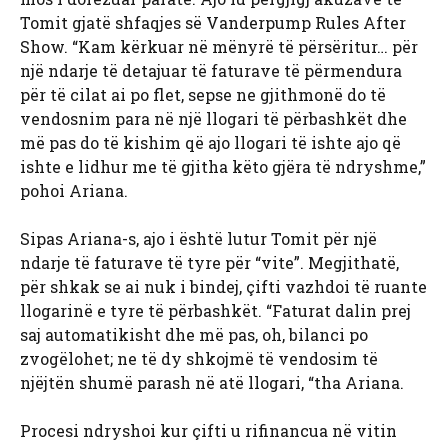
Tomit gjatë shfaqjes së Vanderpump Rules After
Show. “Kam kërkuar në mënyrë të përsëritur… për
një ndarje të detajuar të faturave të përmendura
për të cilat ai po flet, sepse ne gjithmonë do të
vendosnim para në një llogari të përbashkët dhe
më pas do të kishim që ajo llogari të ishte ajo që
ishte e lidhur me të gjitha këto gjëra të ndryshme,”
pohoi Ariana.
Sipas Ariana-s, ajo i është lutur Tomit për një
ndarje të faturave të tyre për “vite”. Megjithatë,
për shkak se ai nuk i bindej, çifti vazhdoi të ruante
llogarinë e tyre të përbashkët. “Faturat dalin prej
saj automatikisht dhe më pas, oh, bilanci po
zvogëlohet; ne të dy shkojmë të vendosim të
njëjtën shumë parash në atë llogari, “tha Ariana.
Procesi ndryshoi kur çifti u rifinancua në vitin