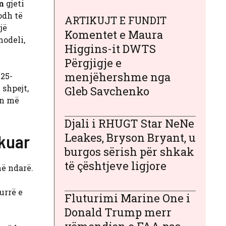
im
gjeti
odh të
ARTIKUJT E FUNDIT
jë
Komentet e Maura
modeli,
Higgins-it DWTS
Përgjigje e
menjëhershme nga
 25-
 shpejt,
Gleb Savchenko
in më
Djali i RHUGT Star NeNe
Leakes, Bryson Bryant, u
akuar
burgos sërish për shkak
të çështjeve ligjore
në ndarë.
urrë e
Fluturimi Marine One i
Donald Trump merr