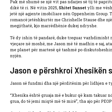
Pak më shumë se një vit pas ndarjes së tij të papr
dikë të ri. Në vitin 2025,
Shitet Sunset
ylli me vësh
jetë një agjente imobiliare nën Oppenheim Group. Ta
romancë jetëshkurtër me Chrishelle Stause dhe një
megjithatë, kjo marrëdhënie dukej ndryshe.
Të dy ishin të pandarë, duke treguar vazhdimisht nj
vjeçare në moshë, me Jason më të madhin e saj, ata
me planet për martesë që tashmë po diskutoheshin. 
nyjën.
Jason e përshkroi Xhesikën s
Jason së fundmi dha një përditësim për lidhjen e ty
“Xhesika është gruaja më e bukur që kam takuar ndo
grua, do të jemi miqtë më të mirë”, tha ajo për PEOP