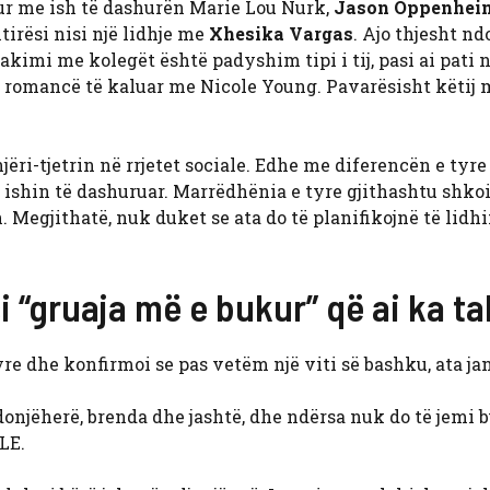
itur me ish të dashurën Marie Lou Nurk,
Jason Oppenhe
tirësi nisi një lidhje me
Xhesika Vargas
. Ajo thjesht nd
kimi me kolegët është padyshim tipi i tij, pasi ai pati n
 romancë të kaluar me Nicole Young. Pavarësisht këtij 
ëri-tjetrin në rrjetet sociale. Edhe me diferencën e tyre
 ishin të dashuruar. Marrëdhënia e tyre gjithashtu shkoi
Megjithatë, nuk duket se ata do të planifikojnë të lidh
i “gruaja më e bukur” që ai ka t
re dhe konfirmoi se pas vetëm një viti së bashku, ata ja
njëherë, brenda dhe jashtë, dhe ndërsa nuk do të jemi b
LE.