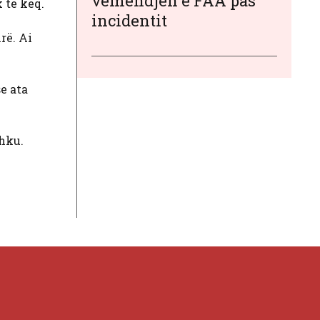
vëmendjen e FAA pas
 të keq.
incidentit
rë. Ai
se ata
shku.