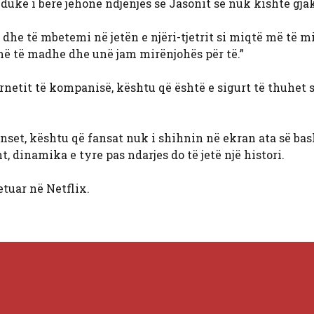
 duke i bërë jehonë ndjenjës së Jasonit se nuk kishte gjak
dhe të mbetemi në jetën e njëri-tjetrit si miqtë më të mi
më të madhe dhe unë jam mirënjohës për të.”
ernetit të kompanisë, kështu që është e sigurt të thuhet 
Sunset, kështu që fansat nuk i shihnin në ekran ata së ba
 dinamika e tyre pas ndarjes do të jetë një histori.
etuar në Netflix.