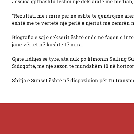
Jessica gjithashtu lëshoi ​​një deklaratë me median,
“Rezultati më i mirë për ne është të qëndrojmë afër 
është me të vërtetë një perlë e njeriut me zemrën 
Biografia e saj e sekserit është ende në faqen e int
janë vërtet në kushte të mira.
Gjatë lidhjes së tyre, ata nuk po filmonin Selling 
Sidoqoftë, me një sezon të mundshëm 10 në horizont,
Shitja e Sunset është në dispozicion për t’u transm