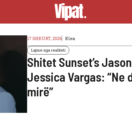
17 SHKURT, 2026
Klea
Lajme nga realiteti
Shitet Sunset’s Jaso
Jessica Vargas: “Ne d
mirë”