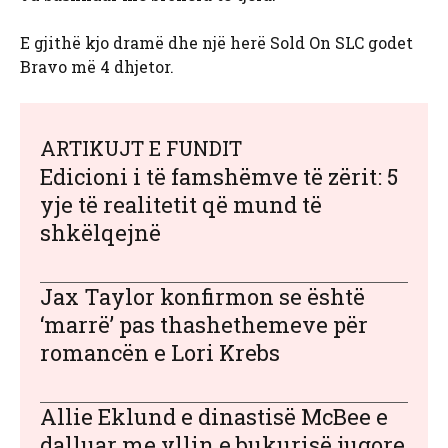
E gjithë kjo dramë dhe një herë Sold On SLC godet
Bravo më 4 dhjetor.
ARTIKUJT E FUNDIT
Edicioni i të famshëmve të zërit: 5
yje të realitetit që mund të
shkëlqejnë
Jax Taylor konfirmon se është
‘marrë’ pas thashethemeve për
romancën e Lori Krebs
Allie Eklund e dinastisë McBee e
dalluar me yllin e bukurisë jugore