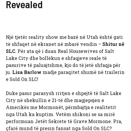
Revealed
Një tjetër reality show me bazë në Utah është gati
të shfaqet në ekranet në mbarë vendin –
Shitur në
SLC
. Për ata që i duan Real Housewives of Salt
Lake City dhe bollëkun e shfaqjeve reale të
pasurive të paluajtshme, kjo do të jetë shfaqja për
ju.
Lisa Barlow
madje paraqitet shumë në trailerin
e Sold On SLC!
Duke pasur parasysh rritjen e shpejtë të Salt Lake
City në shekullin e 21-të dhe magjepsjen e
Amerikës me Mormonët, përmbajtja e realitetit
nga Utah ka kuptim. Vetëm shikoni se sa mirë
performuan Jetët Sekrete të Grave Mormone. Pra,
çfarë mund të presin fansat nga Sold On SLC?