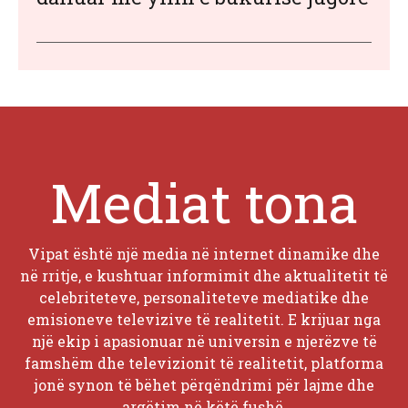
Mediat tona
Vipat është një media në internet dinamike dhe
në rritje, e kushtuar informimit dhe aktualitetit të
celebriteteve, personaliteteve mediatike dhe
emisioneve televizive të realitetit. E krijuar nga
një ekip i apasionuar në universin e njerëzve të
famshëm dhe televizionit të realitetit, platforma
jonë synon të bëhet përqëndrimi për lajme dhe
argëtim në këtë fushë.