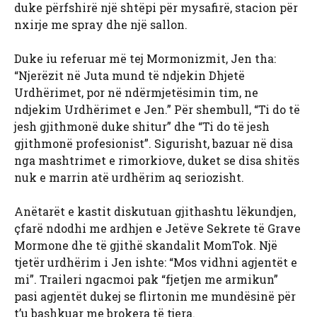
duke përfshirë një shtëpi për mysafirë, stacion për
nxirje me spray dhe një sallon.
Duke iu referuar më tej Mormonizmit, Jen tha:
“Njerëzit në Juta mund të ndjekin Dhjetë
Urdhërimet, por në ndërmjetësimin tim, ne
ndjekim Urdhërimet e Jen.” Për shembull, “Ti do të
jesh gjithmonë duke shitur” dhe “Ti do të jesh
gjithmonë profesionist”. Sigurisht, bazuar në disa
nga mashtrimet e rimorkiove, duket se disa shitës
nuk e marrin atë urdhërim aq seriozisht.
Anëtarët e kastit diskutuan gjithashtu lëkundjen,
çfarë ndodhi me ardhjen e Jetëve Sekrete të Grave
Mormone dhe të gjithë skandalit MomTok. Një
tjetër urdhërim i Jen ishte: “Mos vidhni agjentët e
mi”. Traileri ngacmoi pak “fjetjen me armikun”
pasi agjentët dukej se flirtonin me mundësinë për
t’u bashkuar me brokera të tjera.