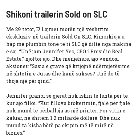
Shikoni trailerin Sold on SLC
Më 29 tetor, E! Lajmet morën një vështrim
ekskluziv në trailerin Sold On SLC. Rimorkioja u
hap me plumbin tonë të ri SLC që dilte nga makina
e saj. “Unë jam Jennifer Yeo, CEO i Presidio Real
Estate,” njoftoi ajo. Dhe menjëherë, ajo vendosi
aksionet: “Sasia e grave që krijojnë ndërmjetësime
në shtetin e Jutas dhe kanë sukses? Unë do të
thoja një për qind.”
Jennifer pranoi se gjërat nuk ishin të lehta për të
kur ajo filloi. “Kur fillova brokerimin, fjalë për fjalë
nuk mund të përballoja as një printer. Por vitin e
kaluar, ne shitëm 1.2 miliardë dollarë. Dhe nuk
mund ta kisha bërë pa ekipin më të mirë në
biznes.”