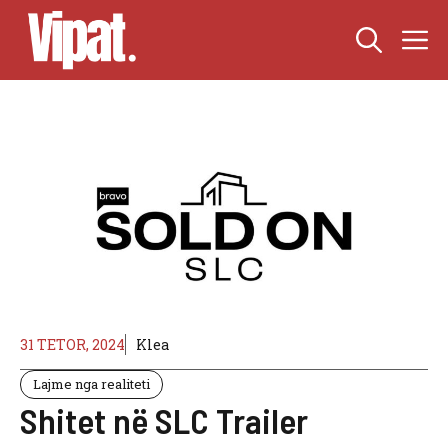
Skip
M
to
content
31 TETOR, 2024
Klea
Lajme nga realiteti
Shitet në SLC Trailer