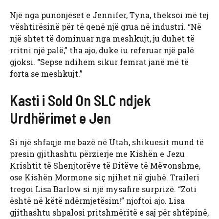
Një nga punonjëset e Jennifer, Tyna, theksoi më tej
vështirësinë për të qenë një grua në industri. “Në
një shtet të dominuar nga meshkujt, ju duhet të
rritni një palë,” tha ajo, duke iu referuar një palë
gjoksi. “Sepse ndihem sikur femrat janë më të
forta se meshkujt.”
Kasti i Sold On SLC ndjek
Urdhërimet e Jen
Si një shfaqje me bazë në Utah, shikuesit mund të
presin gjithashtu përzierje me Kishën e Jezu
Krishtit të Shenjtorëve të Ditëve të Mëvonshme,
ose Kishën Mormone siç njihet në gjuhë. Traileri
tregoi Lisa Barlow si një mysafire surprizë. “Zoti
është në këtë ndërmjetësim!” njoftoi ajo. Lisa
gjithashtu shpalosi pritshmëritë e saj për shtëpinë,