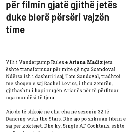
për filmin gjatë gjithë jetës
duke blerë përsëri vajzën
time
Ylli i Vanderpump Rules
e Ariana Madix
jeta
është transformuar për mirë që nga Scandoval.
Ndërsa ish i dashuri i saj, Tom Sandoval, tradhtoi
me shoqen e saj Rachel Leviss, i theu zemrën,
gjithashtu i hapi rrugën Arianës për të përfituar
nga mundësi të tjera.
Ajo do të shkojë në cha-cha në sezonin 32 të
Dancing with the Stars. Dhe ajo po shkruan librin e
saj për koktejet. Dhe ky, Single AF Cocktails, është