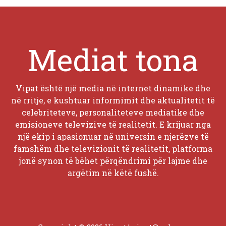
Mediat tona
Vipat është një media në internet dinamike dhe
në rritje, e kushtuar informimit dhe aktualitetit të
celebriteteve, personaliteteve mediatike dhe
emisioneve televizive të realitetit. E krijuar nga
një ekip i apasionuar në universin e njerëzve të
famshëm dhe televizionit të realitetit, platforma
jonë synon të bëhet përqëndrimi për lajme dhe
argëtim në këtë fushë.