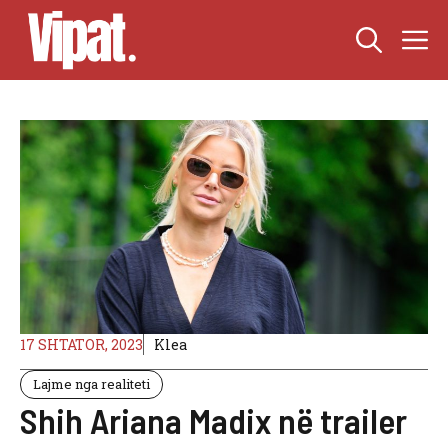
Skip
M
to
content
17 SHTATOR, 2023
Klea
Lajme nga realiteti
Shih Ariana Madix në trailer