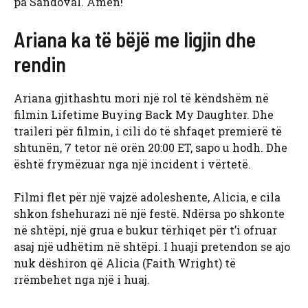
pa Sandoval. Amen!
Ariana ka të bëjë me ligjin dhe
rendin
Ariana gjithashtu mori një rol të këndshëm në
filmin Lifetime Buying Back My Daughter. Dhe
traileri për filmin, i cili do të shfaqet premierë të
shtunën, 7 tetor në orën 20:00 ET, sapo u hodh. Dhe
është frymëzuar nga një incident i vërtetë.
Filmi flet për një vajzë adoleshente, Alicia, e cila
shkon fshehurazi në një festë. Ndërsa po shkonte
në shtëpi, një grua e bukur tërhiqet për t’i ofruar
asaj një udhëtim në shtëpi. I huaji pretendon se ajo
nuk dëshiron që Alicia (Faith Wright) të
rrëmbehet nga një i huaj.