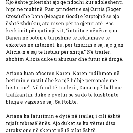
Kjo është pikërisht ajo që ndodhi kur adoleshenti
hipi në makinë. Pasi prindërit e saj Curtis (Roger
Cross) dhe Dana (Meagan Good) e kuptojnë se ajo
është zhdukur, ata nisen për ta gjetur atë. Pas
kërkimit për gati një vit, “intuita e nënës e çon
Danën në botën e turpshme të reklamave të
eskortës në internet, ku, për tmerrin e saj, ajo gjen
Alicia-n e saj të listuar për shitje.” Në trailer,
shohim Alicia duke u abuzuar dhe futur në drogë.
Ariana luan oficeren Karen. Karen “ndihmon në
hetimin e rastit dhe ka një lidhje personale me
historinë”. Në fund të trailerit, Dana u përball me
trafikantin, duke e pyetur se sa do të kushtonte
blerja e vajzës së saj. Sa ftohte.
Ariana ka faturimin e dytë në trailer, i cili është
mjaft mbresëlënës. Ajo duket se ka vërtet disa
atraksione në skenat në të cilat është.