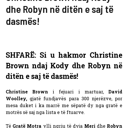
dhe Robyn në ditën e saj të
dasmës!
SHFARË: Si u hakmor Christine
Brown ndaj Kody dhe Robyn në
ditën e saj të dasmës!
Christine Brown
i fejuari i martuar,
David
Woolley,
gjatë fundjavës para 300 njerëzve, por
mesa duket i ka marrë me sëpatë dy nga gratë e
motrës së saj nga lista e të ftuarve.
Të
Gratë Motra
ylli ngriu të dyja
Meri
dhe
Robyn