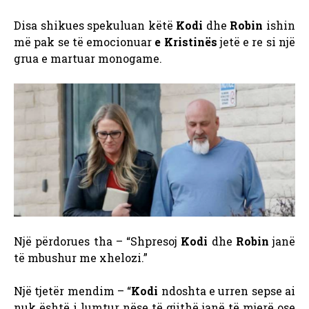
Disa shikues spekuluan këtë
Kodi
dhe
Robin
ishin
më pak se të emocionuar
e Kristinës
jetë e re si një
grua e martuar monogame.
Një përdorues tha – “Shpresoj
Kodi
dhe
Robin
janë
të mbushur me xhelozi.”
Një tjetër mendim – “
Kodi
ndoshta e urren sepse ai
nuk është i lumtur nëse të gjithë janë të mjerë ose