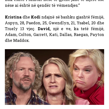
nëse ai është në qendër të vëmendjes.”
Kristina
dhe
Kodi
ndajnë së bashku gjashtë fëmijë,
Aspyn, 28, Paedon, 25, Gwendlyn, 21, Ysabel, 20 dhe
Truely 13 vjeç.
David,
një e ve, ka tetë fëmijë,
Adam, Colton, Garrett, Kati, Dallas, Raegan, Payton
dhe Maddox.