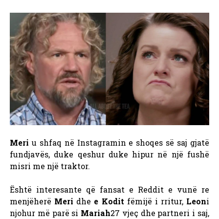
Meri
u shfaq në Instagramin e shoqes së saj gjatë
fundjavës, duke qeshur duke hipur në një fushë
misri me një traktor.
Është interesante që fansat e Reddit e vunë re
menjëherë
Meri
dhe
e Kodit
fëmijë i rritur,
Leon
i
njohur më parë si
Mariah
27 vjeç dhe partneri i saj,