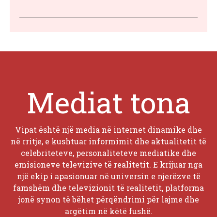
Mediat tona
Vipat është një media në internet dinamike dhe
në rritje, e kushtuar informimit dhe aktualitetit të
celebriteteve, personaliteteve mediatike dhe
emisioneve televizive të realitetit. E krijuar nga
një ekip i apasionuar në universin e njerëzve të
famshëm dhe televizionit të realitetit, platforma
jonë synon të bëhet përqëndrimi për lajme dhe
argëtim në këtë fushë.