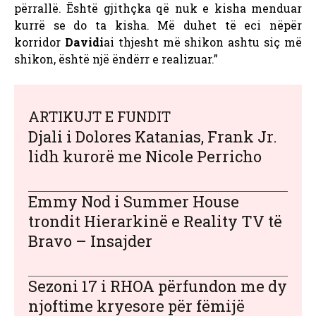
përrallë. Është gjithçka që nuk e kisha menduar
kurrë se do ta kisha. Më duhet të eci nëpër
korridor
Davidi
ai thjesht më shikon ashtu siç më
shikon, është një ëndërr e realizuar.”
ARTIKUJT E FUNDIT
Djali i Dolores Katanias, Frank Jr.
lidh kurorë me Nicole Perricho
Emmy Nod i Summer House
trondit Hierarkinë e Reality TV të
Bravo – Insajder
Sezoni 17 i RHOA përfundon me dy
njoftime kryesore për fëmijë