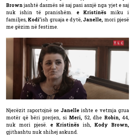
Brown
jashtë dasmës së saj pasi asnjë nga yjet e saj
nuk ishin të pranishëm.
e Kristinës
miku i
familjes,
Kodi’
ish gruaja e dytë,
Janelle,
mori pjesë
me gëzim në festime.
Njerëzit raportojnë se
Janelle
ishte e vetmja grua
motër që bëri prerjen, si
Meri,
52, dhe
Robin,
44,
nuk mori pjesë.
e Kristinës
ish,
Kody Brown,
gjithashtu nuk shihej askund.