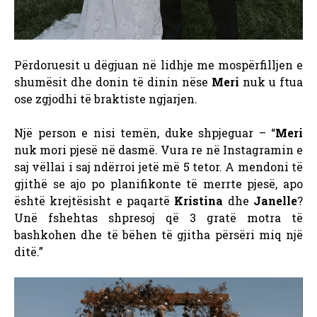
Përdoruesit u dëgjuan në lidhje me mospërfilljen e
shumësit dhe donin të dinin nëse
Meri
nuk u ftua
ose zgjodhi të braktiste ngjarjen.
Një person e nisi temën, duke shpjeguar – “
Meri
nuk mori pjesë në dasmë. Vura re në Instagramin e
saj vëllai i saj ndërroi jetë më 5 tetor. A mendoni të
gjithë se ajo po planifikonte të merrte pjesë, apo
është krejtësisht e paqartë
Kristina
dhe
Janelle
?
Unë fshehtas shpresoj që 3 gratë motra të
bashkohen dhe të bëhen të gjitha përsëri miq një
ditë.”