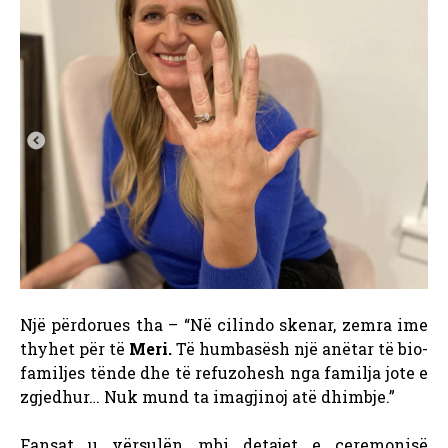
Një përdorues tha – “Në cilindo skenar, zemra ime
thyhet për të
Meri.
Të humbasësh një anëtar të bio-
familjes tënde dhe të refuzohesh nga familja jote e
zgjedhur… Nuk mund ta imagjinoj atë dhimbje.”
Fansat u vërsulën mbi detajet e ceremonisë