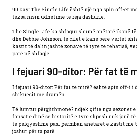
90 Day: The Single Life është një nga spin off-et më 
teksa nisin udhëtime të reja dashurie.
The Single Life ka shfaqur shumë anëtarë ikonë të 
dhe Debbie Johnson, të cilët e kanë bërë vërtet sh
kastit të dalin jashtë zonave të tyre të rehatisë, 
parë në shfaqje.
I fejuari 90-ditor: Për fat të 
I fejuari 90-ditor: Për fat të mirë? është spin off-i 
shikuesit me dramën.
Të lumtur përgjithmonë? ndjek çifte nga sezonet e
fansat e dinë se historitë e tyre shpesh nuk janë t
të pëlqyeshme pasi përmban anëtarët e kastit me t
joshur për ta parë.