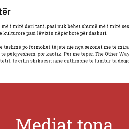
tër
më i mirë deri tani, pasi nuk bëhet shumë më i mirë ses
 kulturore pasi lëvizin nëpër botë për dashuri.
e tashmë po formohet të jetë një nga sezonet më të mira
të të pëlqyeshëm, por kaotik. Për më tepër, The Other Wa
etit, të cilin shikuesit janë gjithmonë të lumtur ta dëgjo
Mediat tona