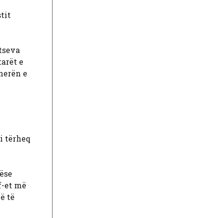
tit
vtseva
arët e
herën e
 i tërheq
hëse
f-et më
ë të