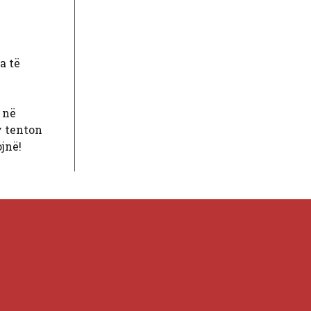
a të
 në
y tenton
jnë!