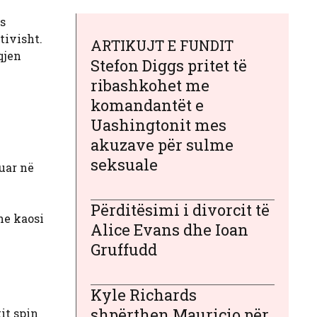
es
tivisht.
ARTIKUJT E FUNDIT
qjen
Stefon Diggs pritet të
ribashkohet me
komandantët e
Uashingtonit mes
akuzave për sulme
seksuale
uar në
Përditësimi i divorcit të
he kaosi
Alice Evans dhe Ioan
Gruffudd
Kyle Richards
shpërthen Mauricio për
it spin