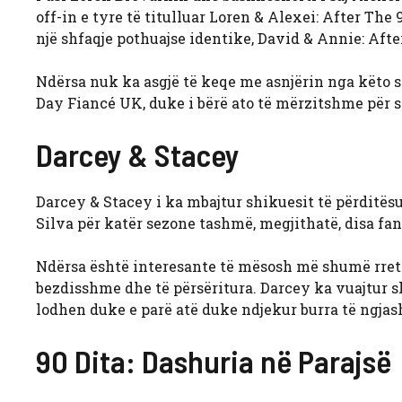
off-in e tyre të titulluar Loren & Alexei: After Th
një shfaqje pothuajse identike, David & Annie: Afte
Ndërsa nuk ka asgjë të keqe me asnjërin nga këto
Day Fiancé UK, duke i bërë ato të mërzitshme për 
Darcey & Stacey
Darcey & Stacey i ka mbajtur shikuesit të përditësu
Silva për katër sezone tashmë, megjithatë, disa fan
Ndërsa është interesante të mësosh më shumë rret
bezdisshme dhe të përsëritura. Darcey ka vuajtur s
lodhen duke e parë atë duke ndjekur burra të ngjas
90 Dita: Dashuria në Parajsë