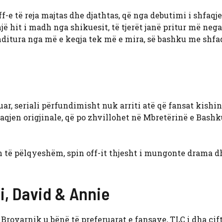
f-e të reja majtas dhe djathtas, që nga debutimi i shfaqj
jë hit i madh nga shikuesit, të tjerët janë pritur më nega
nditura nga më e keqja tek më e mira, së bashku me shfa
ar, seriali përfundimisht nuk arriti atë që fansat kishin
aqjen origjinale, që po zhvillohet në Mbretërinë e Bashk
 të pëlqyeshëm, spin off-it thjesht i mungonte drama d
i, David & Annie
Brovarnik u bënë të preferuarat e fansave, TLC i dha çift