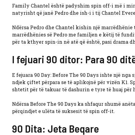
Family Chantel është padyshim spin off-i më i mirë 
natyrisht që janë Pedro dhe ish-i i tij Chantel Ever
Ndërsa Pedro dhe Chantel kishin një marrëdhënie të
marrëdhënies së Pedro me familjen e këtij të fundi
për ta kthyer spin-in në atë që është, pasi drama dhe
I fejuari 90 ditor: Para 90 dit
E fejuara 90 Day: Before The 90 Days ishte një nga sp
ndjek çiftet përpara se të aplikojnë për vizën K1. 
shtetit për të takuar të dashurin e tyre të huaj për 
Ndërsa Before The 90 Days ka shfaqur shumë anëtar
përqindjet e ulëta të suksesit të spin off-it.
90 Dita: Jeta Beqare