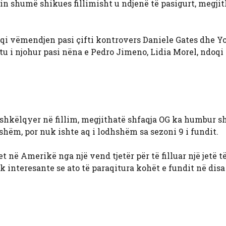
ilin shumë shikues fillimisht u ndjenë të pasigurt, megji
rhoqi vëmendjen pasi çifti kontrovers Daniele Gates dhe 
tu i njohur pasi nëna e Pedro Jimeno, Lidia Morel, ndoqi 
të shkëlqyer në fillim, megjithatë shfaqja OG ka humbur 
isshëm, por nuk ishte aq i lodhshëm sa sezoni 9 i fundit.
 në Amerikë nga një vend tjetër për të filluar një jetë të
 interesante se ato të paraqitura kohët e fundit në disa