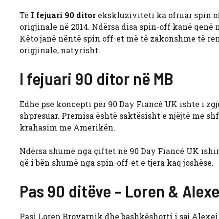
Të
I fejuari 90 ditor
ekskluziviteti ka ofruar spin of
origjinale në 2014. Ndërsa disa spin-off kanë qenë n
Këto janë nëntë spin off-et më të zakonshme të re
origjinale, natyrisht.
I fejuari 90 ditor në MB
Edhe pse koncepti për 90 Day Fiancé UK ishte i zgju
shpresuar. Premisa është saktësisht e njëjtë me shf
krahasim me Amerikën.
Ndërsa shumë nga çiftet në 90 Day Fiancé UK ishin
që i bën shumë nga spin-off-et e tjera kaq joshëse.
Pas 90 ditëve – Loren & Alexe
Pasi Loren Brovarnik dhe bashkëshorti i saj Alexei 