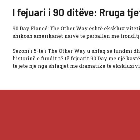
I fejuari i 90 ditëve: Rruga tje
90 Day Fiancé: The Other Way është ekskluziviteti 
shikosh amerikanët naivë të përballen me tronditje
Sezoni i 5-të i The Other Way u shfaq së fundmi dh
historinë e fundit të të fejuarit 90 Day me një kas
të jetë një nga shfaqjet më dramatike të ekskluzivit