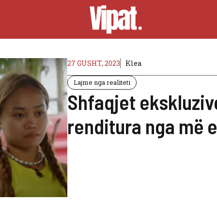
27 GUSHT, 2023
Klea
Lajme nga realiteti
Shfaqjet ekskluzive
renditura nga më e