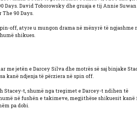
e 90 Days. David Toborowsky dhe gruaja e tij Annie Suwan
r The 90 Days.
 spin-off, atyre u mungon drama në mënyrë të ngjashme 
shumë shikues.
ar me jetën e Darcey Silva dhe motrës së saj binjake Sta
sa kanë ndjenja të përziera në spin off.
h Stacey-t, shumë nga tregimet e Darcey-t ndihen të
humë në fushën e takimeve, megjithëse shikuesit kanë f
hëm pa dobi.