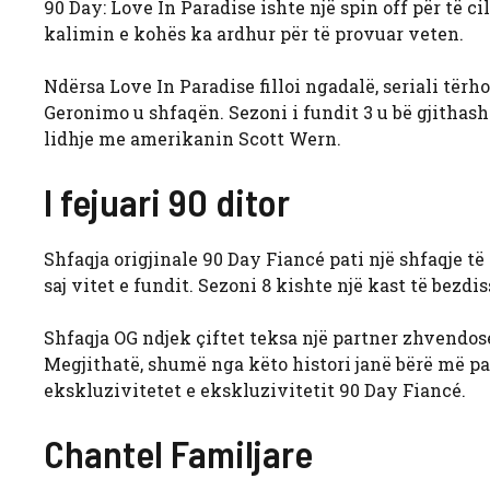
90 Day: Love In Paradise ishte një spin off për të c
kalimin e kohës ka ardhur për të provuar veten.
Ndërsa Love In Paradise filloi ngadalë, seriali të
Geronimo u shfaqën. Sezoni i fundit 3 u bë gjithash
lidhje me amerikanin Scott Wern.
I fejuari 90 ditor
Shfaqja origjinale 90 Day Fiancé pati një shfaqje 
saj vitet e fundit. Sezoni 8 kishte një kast të bezd
Shfaqja OG ndjek çiftet teksa një partner zhvendoset
Megjithatë, shumë nga këto histori janë bërë më pak
ekskluzivitetet e ekskluzivitetit 90 Day Fiancé.
Chantel Familjare