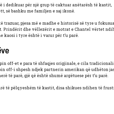
i dedikuar për një grup të caktuar anëtarësh të kastit,
ett, së bashku me familjen e saj ikonë.
 trazuar, pjesa më e madhe e historisë së tyre u fokusua
t. Prindërit dhe vëllezërit e motrat e Chantel vërtet n
 kaosi i tyre është i varur për t’u parë.
ëve
in off-et e para të shfaqjes origjinale, e cila tradicional
Spin off-i shpesh ndjek partnerin amerikan që udhëton ja
herë të parë, gjë që është shumë argëtuese për t’u parë.
ë të pëlqyeshëm të kastit, disa shikues ndihen të frus