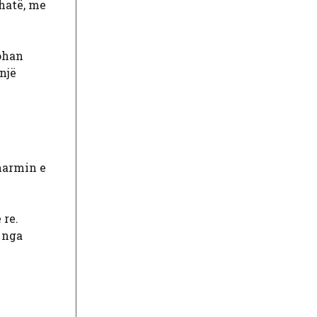
thatë, me
Yohan
një
sharmin e
 re.
 nga