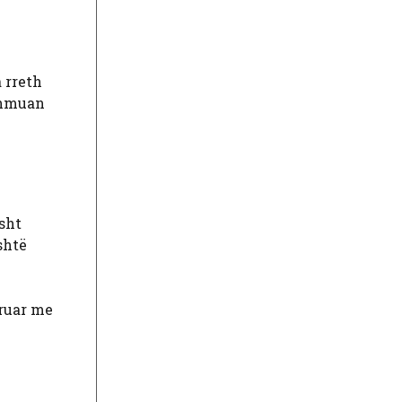
 rreth
dihmuan
isht
shtë
truar me