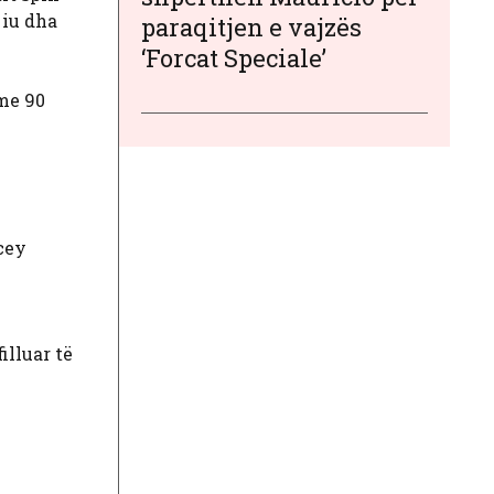
 iu dha
paraqitjen e vajzës
‘Forcat Speciale’
me 90
cey
illuar të