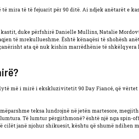
të mira të të fejuarit për 90 ditë. Ai ndjek anëtarët e kas
kastit, duke përfshirë Danielle Mullins, Natalie Mordo
faqjen të mrekullueshme. Është kënaqësi të shohësh anët
veçanërisht ata që nuk kishin marrëdhënie të shkëlqyera 
mirë?
i dytë më i mirë i ekskluzivitetit 90 Day Fiancé, që vërtet
 mëparshme teksa lundrojnë në jetën martesore, megjit
ë lumtura. Të lumtur përgjithmonë? është një nga spin-of
ë cilët janë njohur shikuesit, kështu që shumë ndihen m