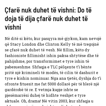
Çfarë nuk duhet të vishni: Do të
doja të dija çfarë nuk duhet të
vishni
Në ditë si këto, kur pasqyra më gjykon, kam nevojë
që Stacy London dhe Clinton Kelly të më tregojnë
se çfarë nuk duhet të vesh. Në fillim, këto dy
fashioniste fillimisht ishin paksa shtytëse dhe të
pahijshme, por transformimet e tyre ishin të
pabesueshme. Shfaqja e TLC pëlqente t’i bënte
pritë një krimineli të modës, të cilin të dashurit e
tyre e kishin nominuar. Nga ana tjetër, dyshja do t’i
ofronte fituesit me fat 5000 dollarë për të blerë një
gardërobë të re. E vetmja kapje ishte se
pjesëmarrësi duhej të hidhte veshjet e tyre
aktuale. Oh, drama! Në vitin 2003, kur shfaqja u