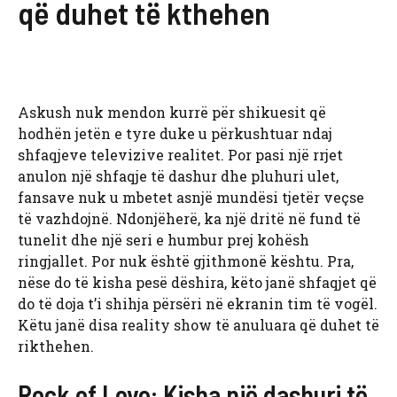
që duhet të kthehen
Askush nuk mendon kurrë për shikuesit që
hodhën jetën e tyre duke u përkushtuar ndaj
shfaqjeve televizive realitet. Por pasi një rrjet
anulon një shfaqje të dashur dhe pluhuri ulet,
fansave nuk u mbetet asnjë mundësi tjetër veçse
të vazhdojnë. Ndonjëherë, ka një dritë në fund të
tunelit dhe një seri e humbur prej kohësh
ringjallet. Por nuk është gjithmonë kështu. Pra,
nëse do të kisha pesë dëshira, këto janë shfaqjet që
do të doja t’i shihja përsëri në ekranin tim të vogël.
Këtu janë disa reality show të anuluara që duhet të
rikthehen.
Rock of Love: Kisha një dashuri të