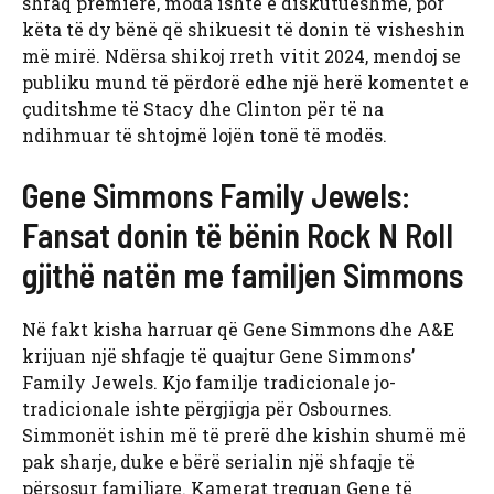
shfaq premierë, moda ishte e diskutueshme, por
këta të dy bënë që shikuesit të donin të visheshin
më mirë. Ndërsa shikoj rreth vitit 2024, mendoj se
publiku mund të përdorë edhe një herë komentet e
çuditshme të Stacy dhe Clinton për të na
ndihmuar të shtojmë lojën tonë të modës.
Gene Simmons Family Jewels:
Fansat donin të bënin Rock N Roll
gjithë natën me familjen Simmons
Në fakt kisha harruar që Gene Simmons dhe A&E
krijuan një shfaqje të quajtur Gene Simmons’
Family Jewels. Kjo familje tradicionale jo-
tradicionale ishte përgjigja për Osbournes.
Simmonët ishin më të prerë dhe kishin shumë më
pak sharje, duke e bërë serialin një shfaqje të
përsosur familjare. Kamerat treguan Gene të