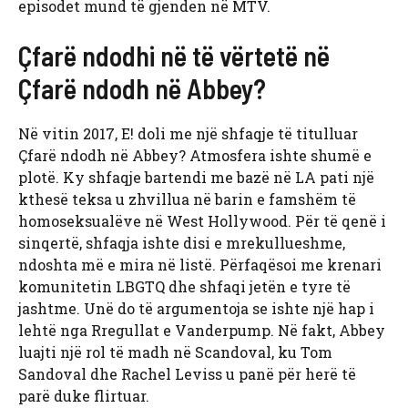
episodet mund të gjenden në MTV.
Çfarë ndodhi në të vërtetë në
Çfarë ndodh në Abbey?
Në vitin 2017, E! doli me një shfaqje të titulluar
Çfarë ndodh në Abbey? Atmosfera ishte shumë e
plotë. Ky shfaqje bartendi me bazë në LA pati një
kthesë teksa u zhvillua në barin e famshëm të
homoseksualëve në West Hollywood. Për të qenë i
sinqertë, shfaqja ishte disi e mrekullueshme,
ndoshta më e mira në listë. Përfaqësoi me krenari
komunitetin LBGTQ dhe shfaqi jetën e tyre të
jashtme. Unë do të argumentoja se ishte një hap i
lehtë nga Rregullat e Vanderpump. Në fakt, Abbey
luajti një rol të madh në Scandoval, ku Tom
Sandoval dhe Rachel Leviss u panë për herë të
parë duke flirtuar.