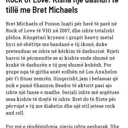
tillë me Bret Michaels
Bret Michaels of Poison luajti për herë të parë në
Rock of Love të VH1 në 2007, dhe ishte totalisht
plehra. Këngëtari kryesor i grupit heavy metal
hyri në shëtitje me bandanë e tij ikonë, duke
pretenduar se ishte në kërkim të dashurisë. Rrjeti
harroi të përmendte se ai kishte ende shumë në
krahë të dashurën e tij prej shumë kohësh. Por
grupe nga të gjitha anët erdhën në Los Anxhelos
për t’i fituar zemrën. Sinqerisht, jam i befasuar që
nuk e pamë Shannon Beador të aktorit pasi ajo
ishte një fanse e madhe. Seriali ishte më argëtues
sesa kishte të drejtë të ishte. Bret do të fliste për
përvojat e tij me diabetin dhe një stil jetese rock
and roll.
Por më e rëndësishmja, njeriu ishte qesharak. Dhe