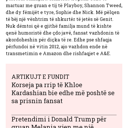
martuar me gruan e tij të Playboy, Shannon Tweed,
dhe dy fëmijët e tyre, Sophie dhe Nick. Më pëlqen
të bëj një vështrim të shkurtër të jetës së Genit.
Nuk dëmtoi që e gjithë familja mund të kishte
qenë humoristë dhe çdo javë, fansat vazhdonin të
akordoheshin për diçka të re. Edhe pse shfaqja
përfundoi në vitin 2012, ajo vazhdon ende në
transmetimin e Amazon dhe rishfaqjet e A&E.
ARTIKUJT E FUNDIT
Korseja pa rrip të Khloe
Kardashian bie edhe më poshtë se
sa prisnin fansat
Pretendimi i Donald Trump për
gruan Melania vjen me një