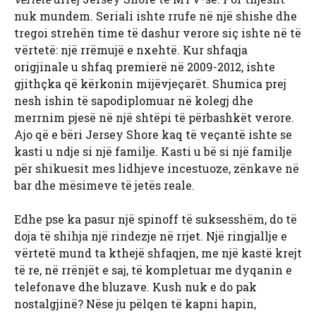
nuk mundem. Seriali ishte rrufe në një shishe dhe
tregoi strehën time të dashur verore siç ishte në të
vërtetë: një rrëmujë e nxehtë. Kur shfaqja
origjinale u shfaq premierë në 2009-2012, ishte
gjithçka që kërkonin mijëvjeçarët. Shumica prej
nesh ishin të sapodiplomuar në kolegj dhe
merrnim pjesë në një shtëpi të përbashkët verore.
Ajo që e bëri Jersey Shore kaq të veçantë ishte se
kasti u ndje si një familje. Kasti u bë si një familje
për shikuesit mes lidhjeve incestuoze, zënkave në
bar dhe mësimeve të jetës reale.
Edhe pse ka pasur një spinoff të suksesshëm, do të
doja të shihja një rindezje në rrjet. Një ringjallje e
vërtetë mund ta kthejë shfaqjen, me një kastë krejt
të re, në rrënjët e saj, të kompletuar me dyqanin e
telefonave dhe bluzave. Kush nuk e do pak
nostalgjinë? Nëse ju pëlqen të kapni hapin,