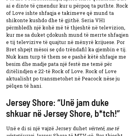
ai e dinte të çmendur kur u përpoq ta puthte. Rock
of Love ishte shfaqja e takimeve që mund ta
shikonte kushdo dhe të gjithë. Seria VH1
përmbledh një kohë më të thjeshtë në televizion,
kur me sa duket çdokush mund të merrte shfaqjen
e tij televizive të quajtur në mënyrë krijuese. Por
Bret shpejt mësoi se çdo trëndafil ka gjembin e tij.
Nuk kam turp të them se e pashë këtë shfaqje me
besim dhe madje pata një festë me temë për
ditëlindjen e 22-të Rock of Love. Rock of Love
aktualisht po transmetohet në Peacock nëse ju
pëlqen të hani.
Jersey Shore: “Unë jam duke
shkuar në Jersey Shore, b*tch!”
Unë e di si një vajzë Jersey duhet
vërtetë, me të
vërtetë
urrej Jersey Shore të MTV-së. Por thjesht