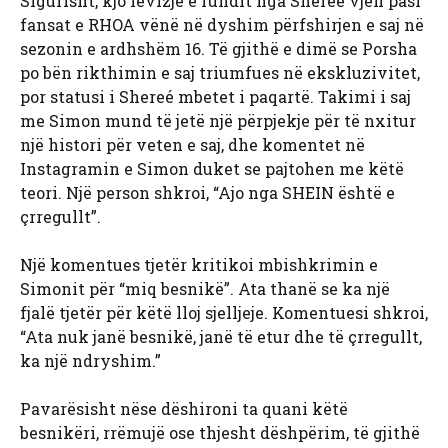
Sigurisht, kjo lëvizje e fundit nga Shereé vjen pasi
fansat e RHOA vënë në dyshim përfshirjen e saj në
sezonin e ardhshëm 16. Të gjithë e dimë se Porsha
po bën rikthimin e saj triumfues në ekskluzivitet,
por statusi i Shereé mbetet i paqartë. Takimi i saj
me Simon mund të jetë një përpjekje për të nxitur
një histori për veten e saj, dhe komentet në
Instagramin e Simon duket se pajtohen me këtë
teori. Një person shkroi, “Ajo nga SHEIN është e
çrregullt”.
Një komentues tjetër kritikoi mbishkrimin e
Simonit për “miq besnikë”. Ata thanë se ka një
fjalë tjetër për këtë lloj sjelljeje. Komentuesi shkroi,
“Ata nuk janë besnikë, janë të etur dhe të çrregullt,
ka një ndryshim.”
Pavarësisht nëse dëshironi ta quani këtë
besnikëri, rrëmujë ose thjesht dëshpërim, të gjithë