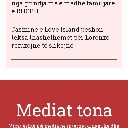
nga grindja më e madhe familjare
e RHOBH
Jasmine e Love Island peshon
teksa thashethemet për Lorenzo
refuzojnë të shkojnë
Mediat tona
Vipat është një media në internet dinamike dhe