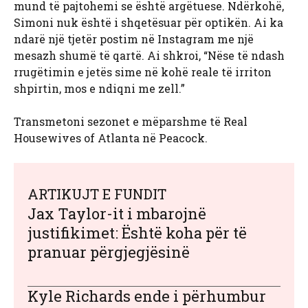
mund të pajtohemi se është argëtuese. Ndërkohë,
Simoni nuk është i shqetësuar për optikën. Ai ka
ndarë një tjetër postim në Instagram me një
mesazh shumë të qartë. Ai shkroi, “Nëse të ndash
rrugëtimin e jetës sime në kohë reale të irriton
shpirtin, mos e ndiqni me zell.”
Transmetoni sezonet e mëparshme të Real
Housewives of Atlanta në Peacock.
ARTIKUJT E FUNDIT
Jax Taylor-it i mbarojnë
justifikimet: Është koha për të
pranuar përgjegjësinë
Kyle Richards ende i përhumbur