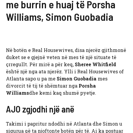
me burrin e huaj të Porsha
Williams, Simon Guobadia
Në botën e Real Housewives, disa njerëz gjithmonë
duket se e gjejnë veten në mes të një situate të
çrregullt. Për mirë a për keq,
Sheree Whitfield
është një nga ata njerëz. Ylli i Real Housewives of
Atlanta sapo u pa me
Simon Guobadia
mes
divorcit të tij të shëmtuar nga
Porsha
Williams
dhe kemi kaq shumë pyetje.
AJO zgjodhi një anë
Takimi i papritur ndodhi në Atlanta dhe Simon u
sigurua që ta njoftonte botën për të. Ai ka postuar