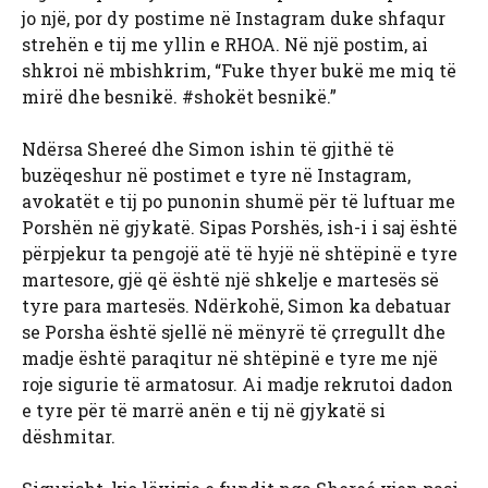
jo një, por dy postime në Instagram duke shfaqur
strehën e tij me yllin e RHOA. Në një postim, ai
shkroi në mbishkrim, “Fuke thyer bukë me miq të
mirë dhe besnikë. #shokët besnikë.”
Ndërsa Shereé dhe Simon ishin të gjithë të
buzëqeshur në postimet e tyre në Instagram,
avokatët e tij po punonin shumë për të luftuar me
Porshën në gjykatë. Sipas Porshës, ish-i i saj është
përpjekur ta pengojë atë të hyjë në shtëpinë e tyre
martesore, gjë që është një shkelje e martesës së
tyre para martesës. Ndërkohë, Simon ka debatuar
se Porsha është sjellë në mënyrë të çrregullt dhe
madje është paraqitur në shtëpinë e tyre me një
roje sigurie të armatosur. Ai madje rekrutoi dadon
e tyre për të marrë anën e tij në gjykatë si
dëshmitar.