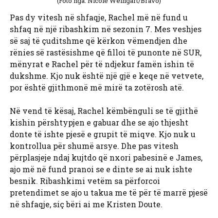
(Foto nga: Nicole Weingart/Bravo)
Pas dy vitesh në shfaqje, Rachel më në fund u
shfaq në një ribashkim në sezonin 7. Mes veshjes
së saj të çuditshme që kërkon vëmendjen dhe
rënies së rastësishme që filloi të punonte në SUR,
mënyrat e Rachel për të ndjekur famën ishin të
dukshme. Kjo nuk është një gjë e keqe në vetvete,
por është gjithmonë më mirë ta zotërosh atë.
Në vend të kësaj, Rachel këmbënguli se të gjithë
kishin përshtypjen e gabuar dhe se ajo thjesht
donte të ishte pjesë e grupit të miqve. Kjo nuk u
kontrollua për shumë arsye. Dhe pas vitesh
përplasjeje ndaj kujtdo që nxori pabesinë e James,
ajo më në fund pranoi se e dinte se ai nuk ishte
besnik. Ribashkimi vetëm sa përforcoi
pretendimet se ajo u takua me të për të marrë pjesë
në shfaqje, siç bëri ai me Kristen Doute.