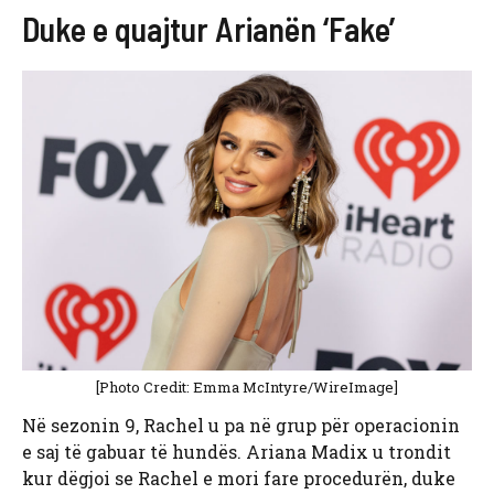
Duke e quajtur Arianën ‘Fake’
[Photo Credit: Emma McIntyre/WireImage]
Në sezonin 9, Rachel u pa në grup për operacionin
e saj të gabuar të hundës. Ariana Madix u trondit
kur dëgjoi se Rachel e mori fare procedurën, duke