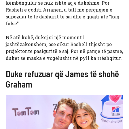
këmbëngulur se nuk ishte aq e dukshme. Por
Rasheli e goditi Arianën, u tall me përgjigjen e
supozuar të të dashurit të saj dhe e quajti atë “kaq
false”.
Në atë kohë, dukej si një moment i
jashtëzakonshëm, ose sikur Rasheli thjesht po
projektonte pasiguritë e saj. Por në pamje të pasme,
duket se maska ​​e vogëlushit në pyll ka rrëshqitur.
Duke refuzuar që James të shohë
Graham