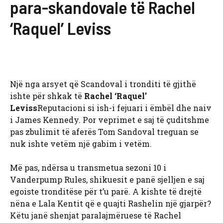
para-skandovale të Rachel
‘Raquel’ Leviss
Një nga arsyet që Scandoval i tronditi të gjithë
ishte për shkak të
Rachel ‘Raquel’
Leviss
Reputacioni si ish-i fejuari i ëmbël dhe naiv
i James Kennedy. Por veprimet e saj të çuditshme
pas zbulimit të aferës Tom Sandoval treguan se
nuk ishte vetëm një gabim i vetëm.
Më pas, ndërsa u transmetua sezoni 10 i
Vanderpump Rules, shikuesit e panë sjelljen e saj
egoiste tronditëse për t’u parë. A kishte të drejtë
nëna e Lala Kentit që e quajti Rashelin një gjarpër?
Këtu janë shenjat paralajmëruese të Rachel