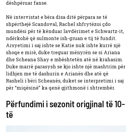
dëshpëruar fanse.
Në intervistat e bëra disa ditë përpara se të
shpërthejë Scandoval, Rachel shfrytëzoi çdo
mundësi për të kënduar lavdërimet e Schwartz-it,
ndërkohë që sulmonte ish-gruan e tij të fundit.
Arsyetimi i saj ishte se Katie nuk ishte kurrë një
shoqe e mirë, duke treguar mënyrën se si Ariana
dhe Scheana Shay e mbështetën atë në krahasim.
Duke marrë parasysh se kjo ishte një mashtrim për
lidhjen me të dashurin e Arianës dhe atë që
Rasheli i bëri Scheanës, duket se interpretimi i saj
për “miqësinë” ka qenë gjithmonë i shtrembër.
Përfundimi i sezonit origjinal të 10-
të