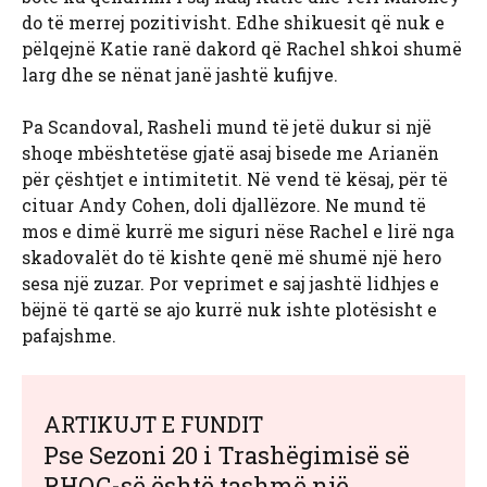
do të merrej pozitivisht. Edhe shikuesit që nuk e
pëlqejnë Katie ranë dakord që Rachel shkoi shumë
larg dhe se nënat janë jashtë kufijve.
Pa Scandoval, Rasheli mund të jetë dukur si një
shoqe mbështetëse gjatë asaj bisede me Arianën
për çështjet e intimitetit. Në vend të kësaj, për të
cituar Andy Cohen, doli djallëzore. Ne mund të
mos e dimë kurrë me siguri nëse Rachel e lirë nga
skadovalët do të kishte qenë më shumë një hero
sesa një zuzar. Por veprimet e saj jashtë lidhjes e
bëjnë të qartë se ajo kurrë nuk ishte plotësisht e
pafajshme.
ARTIKUJT E FUNDIT
Pse Sezoni 20 i Trashëgimisë së
RHOC-së është tashmë një