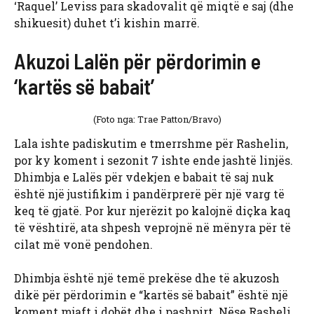
‘Raquel’ Leviss para skadovalit që miqtë e saj (dhe
shikuesit) duhet t’i kishin marrë.
Akuzoi Lalën për përdorimin e
‘kartës së babait’
(Foto nga: Trae Patton/Bravo)
Lala ishte padiskutim e tmerrshme për Rashelin,
por ky koment i sezonit 7 ishte ende jashtë linjës.
Dhimbja e Lalës për vdekjen e babait të saj nuk
është një justifikim i pandërprerë për një varg të
keq të gjatë. Por kur njerëzit po kalojnë diçka kaq
të vështirë, ata shpesh veprojnë në mënyra për të
cilat më vonë pendohen.
Dhimbja është një temë prekëse dhe të akuzosh
dikë për përdorimin e “kartës së babait” është një
koment mjaft i dobët dhe i pashpirt. Nëse Rasheli