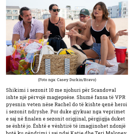
(Foto nga: Casey Durkin/Bravo)
Shikimi i sezonit 10 me njohuri për Scandoval
ishte një përvojë magjepsëse. Shumë fansa të VPR
pyesnin veten nëse Rachel do të kishte qenë heroi
i sezonit ndryshe. Por duke gjykuar nga veprimet
e saj në finalen e sezonit origjinal, përgjigjja duket
se është jo. Është e vështirë të imagjinohet ndonjë
botë ku qëndrimi i saj ndaj Katie dhe Teri Maloney