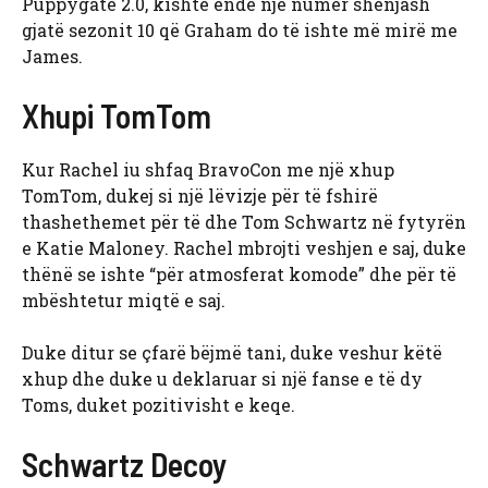
Puppygate 2.0, kishte ende një numër shenjash
gjatë sezonit 10 që Graham do të ishte më mirë me
James.
Xhupi TomTom
Kur Rachel iu shfaq BravoCon me një xhup
TomTom, dukej si një lëvizje për të fshirë
thashethemet për të dhe Tom Schwartz në fytyrën
e Katie Maloney. Rachel mbrojti veshjen e saj, duke
thënë se ishte “për atmosferat komode” dhe për të
mbështetur miqtë e saj.
Duke ditur se çfarë bëjmë tani, duke veshur këtë
xhup dhe duke u deklaruar si një fanse e të dy
Toms, duket pozitivisht e keqe.
Schwartz Decoy