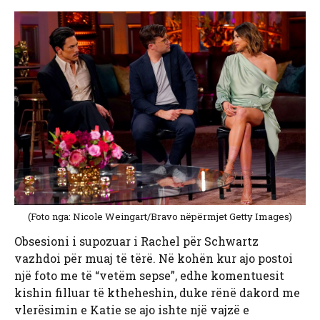
(Foto nga: Nicole Weingart/Bravo nëpërmjet Getty Images)
Obsesioni i supozuar i Rachel për Schwartz
vazhdoi për muaj të tërë. Në kohën kur ajo postoi
një foto me të “vetëm sepse”, edhe komentuesit
kishin filluar të ktheheshin, duke rënë dakord me
vlerësimin e Katie se ajo ishte një vajzë e