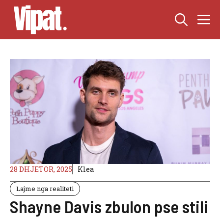
Skip
M
to
content
28 DHJETOR, 2025
Klea
Lajme nga realiteti
Shayne Davis zbulon pse stili