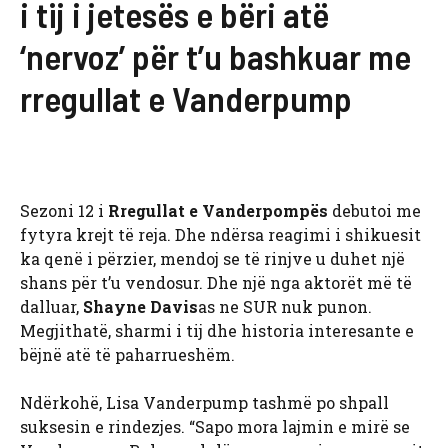
i tij i jetesës e bëri atë
‘nervoz’ për t’u bashkuar me
rregullat e Vanderpump
Sezoni 12 i
Rregullat e Vanderpompës
debutoi me
fytyra krejt të reja. Dhe ndërsa reagimi i shikuesit
ka qenë i përzier, mendoj se të rinjve u duhet një
shans për t’u vendosur. Dhe një nga aktorët më të
dalluar,
Shayne Davis
as ne SUR nuk punon.
Megjithatë, sharmi i tij dhe historia interesante e
bëjnë atë të paharrueshëm.
Ndërkohë, Lisa Vanderpump tashmë po shpall
suksesin e rindezjes. “Sapo mora lajmin e mirë se