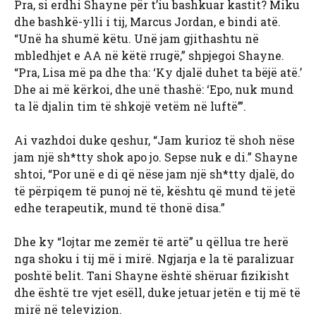
Pra, si erdhi Shayne për t’iu bashkuar kastit? Miku
dhe bashkë-ylli i tij, Marcus Jordan, e bindi atë.
“Unë ha shumë këtu. Unë jam gjithashtu në
mbledhjet e AA në këtë rrugë,” shpjegoi Shayne.
“Pra, Lisa më pa dhe tha: ‘Ky djalë duhet ta bëjë atë.’
Dhe ai më kërkoi, dhe unë thashë: ‘Epo, nuk mund
ta lë djalin tim të shkojë vetëm në luftë’”.
Ai vazhdoi duke qeshur, “Jam kurioz të shoh nëse
jam një sh*tty shok apo jo. Sepse nuk e di.” Shayne
shtoi, “Por unë e di që nëse jam një sh*tty djalë, do
të përpiqem të punoj në të, kështu që mund të jetë
edhe terapeutik, mund të thonë disa.”
Dhe ky “lojtar me zemër të artë” u qëllua tre herë
nga shoku i tij më i mirë. Ngjarja e la të paralizuar
poshtë belit. Tani Shayne është shëruar fizikisht
dhe është tre vjet esëll, duke jetuar jetën e tij më të
mirë në televizion.