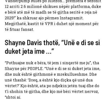
Vanderpump Rules po lulëzon… premiera e sezonit
12 arriti 2.6 milionë shikues nëpër platforma, duke
e bërë atë më të madh se të gjitha seritë e reja në
2025!” ka shkruar ajo përmes Instagramit.
Megjithatë, kastit të VPR i duhet një moment për
të fituar fansat.
Shayne Davis thotë, “Unë e di se si
duket jeta ime …”
“Pothuajse nuk e bëra, të jem i sinqertë me ju”, tha
Shayne për PEOPLE. “Unë e di se si duket jeta ime,
dhe nuk është gjithmonë e mrekullueshme. Dhe
unë thashë: ‘Dreq, a është kjo diçka që unë dua
vërtet?’ Kjo është, ata po ndjekin jetën tuaj dhe do
t’i shohin të gjitha, dhe kjo më bëri vërtet nervoz,
“shtoi ai.