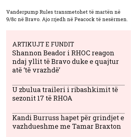
Vanderpump Rules transmetohet të martën në
9/8c në Bravo. Ajo rrjedh në Peacock të nesërmen.
ARTIKUJT E FUNDIT
Shannon Beador i RHOC reagon
ndaj yllit të Bravo duke e quajtur
atë ‘të vrazhdë’
U zbulua traileri i ribashkimit të
sezonit 17 të RHOA
Kandi Burruss hapet për grindjet e
vazhdueshme me Tamar Braxton