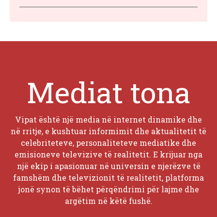
Mediat tona
Vipat është një media në internet dinamike dhe
në rritje, e kushtuar informimit dhe aktualitetit të
celebriteteve, personaliteteve mediatike dhe
emisioneve televizive të realitetit. E krijuar nga
një ekip i apasionuar në universin e njerëzve të
famshëm dhe televizionit të realitetit, platforma
jonë synon të bëhet përqëndrimi për lajme dhe
argëtim në këtë fushë.