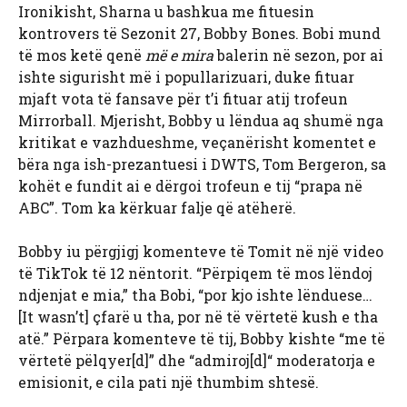
Ironikisht, Sharna u bashkua me fituesin
kontrovers të Sezonit 27, Bobby Bones. Bobi mund
të mos ketë qenë
më e mira
balerin në sezon, por ai
ishte sigurisht më i popullarizuari, duke fituar
mjaft vota të fansave për t’i fituar atij trofeun
Mirrorball. Mjerisht, Bobby u lëndua aq shumë nga
kritikat e vazhdueshme, veçanërisht komentet e
bëra nga ish-prezantuesi i DWTS, Tom Bergeron, sa
kohët e fundit ai e dërgoi trofeun e tij “prapa në
ABC”. Tom ka kërkuar falje që atëherë.
Bobby iu përgjigj komenteve të Tomit në një video
të TikTok të 12 nëntorit. “Përpiqem të mos lëndoj
ndjenjat e mia,” tha Bobi, “por kjo ishte lënduese…
[It wasn’t] çfarë u tha, por në të vërtetë kush e tha
atë.” Përpara komenteve të tij, Bobby kishte “me të
vërtetë pëlqyer[d]” dhe “admiroj[d]“ moderatorja e
emisionit, e cila pati një thumbim shtesë.