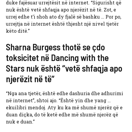
duke fajësuar urrejtësit në internet. “Sigurisht që
nuk është vetë shfaqja apo njerëzit në të. Zot, e
urrej edhe t’i shoh ato dy fjalë së bashku … Por po,
urrejtja në internet është thjesht një nivel tjetër
këto ditë.”
Sharna Burgess thotë se çdo
toksicitet në Dancing with the
Stars nuk është “vetë shfaqja apo
njerëzit në të”
“Nga ana tjetër, është edhe dashuria dhe adhurimi
në internet”, shtoi ajo. “Është yin dhe yang …
ekuilibri mendoj. Aty ku ka më shumë njerëz që e
duan diçka, do të ketë edhe më shumë njerëz që
nuk e duan.”