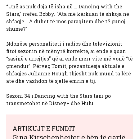
“Unë as nuk doja të isha në … Dancing with the
Stars,” rrëfeu Bobby. “Ata më kërkuan të shkoja në
shfaqje… A duhet të mos paraqitem dhe të punoj
shumë?”
Ndonëse personaliteti i radios dhe televizionit
fitoi sezonin në mënyrë korrekte, ai ende e quan
“sasinë e urrejtjes” që ai ende merr vite më vonë “të
çmendur”. Përveç Tomit, prezantuesja aktuale e
shfaqjes Julianne Hough thjesht nuk mund ta lërë
atë dhe vazhdon të sjellë emrin e tij.
Sezoni 34 i Dancing with the Stars tani po
transmetohet në Disney+ dhe Hulu.
ARTIKUJT E FUNDIT
Gina Kirschenheiter e bën të qartë