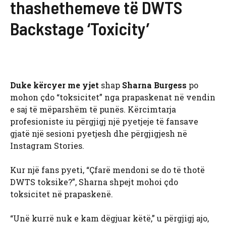
thashethemeve të DWTS
Backstage ‘Toxicity’
Duke kërcyer me yjet
shap
Sharna Burgess
po
mohon çdo “toksicitet” nga prapaskenat në vendin
e saj të mëparshëm të punës. Kërcimtarja
profesioniste iu përgjigj një pyetjeje të fansave
gjatë një sesioni pyetjesh dhe përgjigjesh në
Instagram Stories.
Kur një fans pyeti, “Çfarë mendoni se do të thotë
DWTS toksike?”, Sharna shpejt mohoi çdo
toksicitet në prapaskenë.
“Unë kurrë nuk e kam dëgjuar këtë,” u përgjigj ajo,