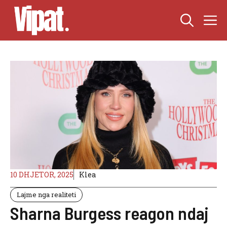
Skip
M
to
content
10 DHJETOR, 2025
Klea
Lajme nga realiteti
Sharna Burgess reagon ndaj