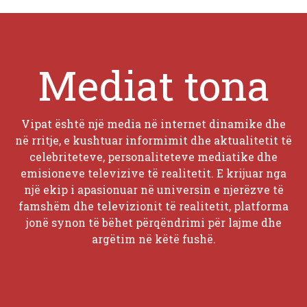
Mediat tona
Vipat është një media në internet dinamike dhe
në rritje, e kushtuar informimit dhe aktualitetit të
celebriteteve, personaliteteve mediatike dhe
emisioneve televizive të realitetit. E krijuar nga
një ekip i apasionuar në universin e njerëzve të
famshëm dhe televizionit të realitetit, platforma
jonë synon të bëhet përqëndrimi për lajme dhe
argëtim në këtë fushë.