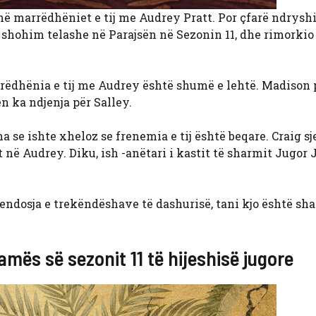
ë në marrëdhëniet e tij me Audrey Pratt. Por çfarë ndrys
ë shohim telashe në Parajsën në Sezonin 11, dhe rimorkio
ëdhënia e tij me Audrey është shumë e lehtë. Madison 
n ka ndjenja për Salley.
a se ishte xheloz se frenemia e tij është beqare. Craig sj
ë Audrey. Diku, ish -anëtari i kastit të sharmit Jugor 
ndosja e trekëndëshave të dashurisë, tani kjo është sh
mës së sezonit 11 të hijeshisë jugore