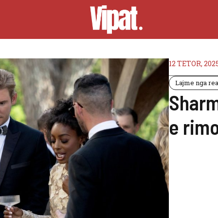
12 TETOR, 202
Lajme nga real
Sharm
e rim