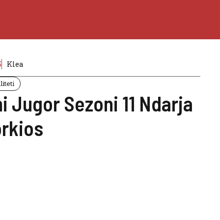
5
Klea
iteti
i Jugor Sezoni 11 Ndarja
orkios