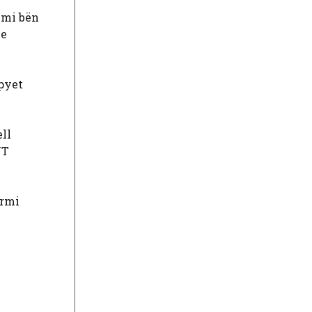
himi bën
 e
pyet
ell
JT
armi