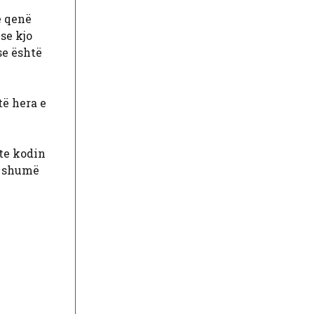
e qenë
se kjo
se është
të hera e
lte kodin
të shumë