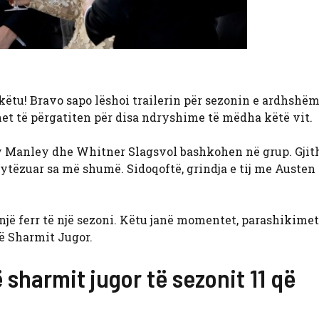
ëtu! Bravo sapo lëshoi ​​trailerin për sezonin e ardhshëm, 
et të përgatiten për disa ndryshime të mëdha këtë vit.
ey Manley dhe Whitner Slagsvol bashkohen në grup. Gjit
ytëzuar sa më shumë. Sidoqoftë, grindja e tij me Austen 
 një ferr të një sezoni. Këtu janë momentet, parashikime
të Sharmit Jugor.
sharmit jugor të sezonit 11 që