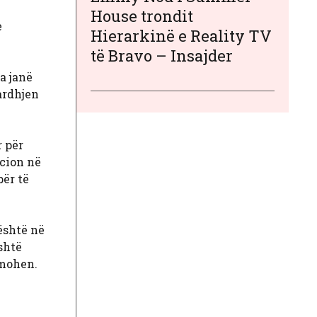
House trondit
e
Hierarkinë e Reality TV
të Bravo – Insajder
a janë
ardhjen
r për
acion në
për të
është në
shtë
rmohen.