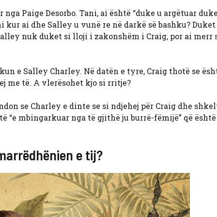
 nga Paige Desorbo. Tani, ai është “duke u argëtuar duk
ni kur ai dhe Salley u vunë re në darkë së bashku? Duket 
alley nuk duket si lloji i zakonshëm i Craig, por ai merr 
kun e Salley Charley. Në datën e tyre, Craig thotë se ësh
j me të. A vlerësohet kjo si rritje?
endon se Charley e dinte se si ndjehej për Craig dhe shke
është “e mbingarkuar nga të gjithë ju burrë-fëmijë” që ësh
marrëdhënien e tij?