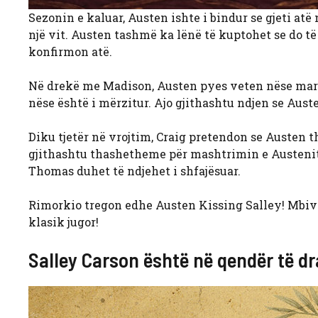
Sezonin e kaluar, Austen ishte i bindur se gjeti at
një vit. Austen tashmë ka lënë të kuptohet se do t
konfirmon atë.
Në drekë me Madison, Austen pyes veten nëse marr
nëse është i mërzitur. Ajo gjithashtu ndjen se Auste
Diku tjetër në vrojtim, Craig pretendon se Austen th
gjithashtu thashetheme për mashtrimin e Austenit n
Thomas duhet të ndjehet i shfajësuar.
Rimorkio tregon edhe Austen Kissing Salley! Mbive
klasik jugor!
Salley Carson është në qendër të dra