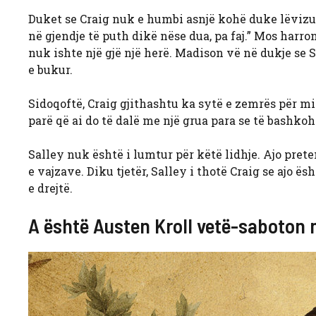
Duket se Craig nuk e humbi asnjë kohë duke lëvizur
në gjendje të puth dikë nëse dua, pa faj.” Mos harro
nuk ishte një gjë një herë. Madison vë në dukje se S
e bukur.
Sidoqoftë, Craig gjithashtu ka sytë e zemrës për mi
parë që ai do të dalë me një grua para se të bashkohe
Salley nuk është i lumtur për këtë lidhje. Ajo pret
e vajzave. Diku tjetër, Salley i thotë Craig se ajo 
e drejtë.
A është Austen Kroll vetë-saboton 