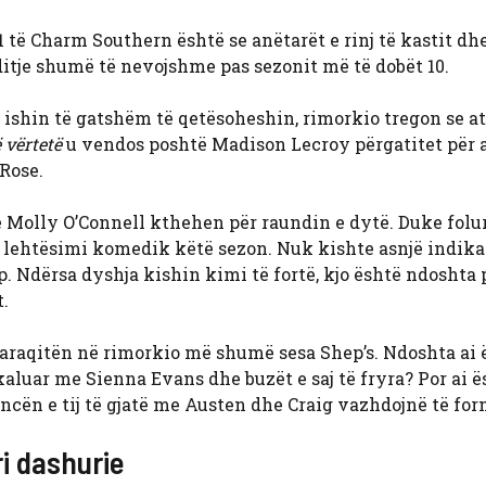
 të Charm Southern është se anëtarët e rinj të kastit dh
ditje shumë të nevojshme pas sezonit më të dobët 10.
ishin të gatshëm të qetësoheshin, rimorkio tregon se at
ë vërtetë
u vendos poshtë Madison Lecroy përgatitet për 
 Rose.
he Molly O’Connell kthehen për raundin e dytë. Duke folu
ol lehtësimi komedik këtë sezon. Nuk kishte asnjë indik
 Ndërsa dyshja kishin kimi të fortë, kjo është ndoshta 
t.
araqitën në rimorkio më shumë sesa Shep’s. Ndoshta ai 
aluar me Sienna Evans dhe buzët e saj të fryra? Por ai ë
ancën e tij të gjatë me Austen dhe Craig vazhdojnë të fo
ri dashurie