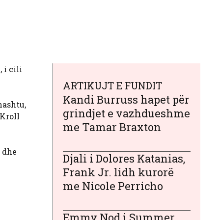
i cili
ARTIKUJT E FUNDIT
Kandi Burruss hapet për
hashtu,
grindjet e vazhdueshme
Kroll
me Tamar Braxton
t dhe
Djali i Dolores Katanias,
Frank Jr. lidh kurorë
me Nicole Perricho
Emmy Nod i Summer