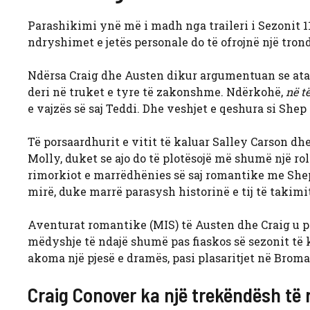
Parashikimi ynë më i madh nga traileri i Sezonit 11
ndryshimet e jetës personale do të ofrojnë një tron
Ndërsa Craig dhe Austen dikur argumentuan se ata 
deri në truket e tyre të zakonshme. Ndërkohë,
në t
e vajzës së saj Teddi. Dhe veshjet e qeshura si Shep
Të porsaardhurit e vitit të kaluar Salley Carson d
Molly, duket se ajo do të plotësojë më shumë një r
rimorkiot e marrëdhënies së saj romantike me Shep.
mirë, duke marrë parasysh historinë e tij të takimi
Aventurat romantike (MIS) të Austen dhe Craig u p
mëdyshje të ndajë shumë pas fiaskos së sezonit të k
akoma një pjesë e dramës, pasi plasaritjet në Brom
Craig Conover ka një trekëndësh të 