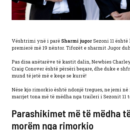
Vështrimi ynë i parë
Sharmi jugor
Sezoni 11 është k
premierë më 19 nëntor. Tifozët e sharmit Jugor duh
Pas disa anëtarëve të kastit dalin, Newbies Charl
Craig Conover është përsëri beqare, dhe duke e shfr
mund të jetë më e keqe se kurrë!
Nëse kjo rimorkio është ndonjë tregues, ne jemi në
marrjet tona më të mëdha nga traileri i Sezonit 11 
Parashikimet më të mëdha të 
morëm nga rimorkio